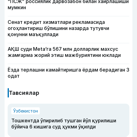
“ПСЖ” россиялик дарвозабон билан хайрлашиши
мумкин
Сенат кредит хизматлари рекламасида
огоҳлантириш бўлишини назарда тутувчи
қонунни маъқуллади
АҚШ суди Meta’га 567 млн долларлик махсус
жамғарма жорий этиш мажбуриятини юклади
Ёзда терлашни камайтиришга ёрдам берадиган 3
одат
Тавсиялар
Ўзбекистон
Тошкентда ўпирилиб тушган йўл қурилиши
бўйича 6 кишига суд ҳукми ўқилди