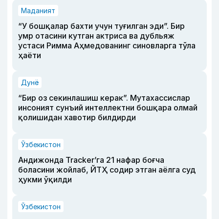
Маданият
“У бошқалар бахти учун туғилган эди”. Бир
умр отасини кутган актриса ва дубльяж
устаси Римма Аҳмедованинг синовларга тўла
ҳаёти
Дунё
“Бир оз секинлашиш керак”. Мутахассислар
инсоният сунъий интеллектни бошқара олмай
қолишидан хавотир билдирди
Ўзбекистон
Андижонда Tracker’га 21 нафар боғча
боласини жойлаб, ЙТҲ содир этган аёлга суд
ҳукми ўқилди
Ўзбекистон