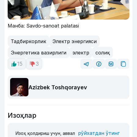
Манба: Savdo-sanoat palatasi
Тадбиркорлик
Электр энергияси
Энергетика вазирлиги
электр
солиқ
15
3
Azizbek Toshqorayev
Изоҳлар
рўйхатдан ўтинг
Изоҳ қолдириш учун, аввал