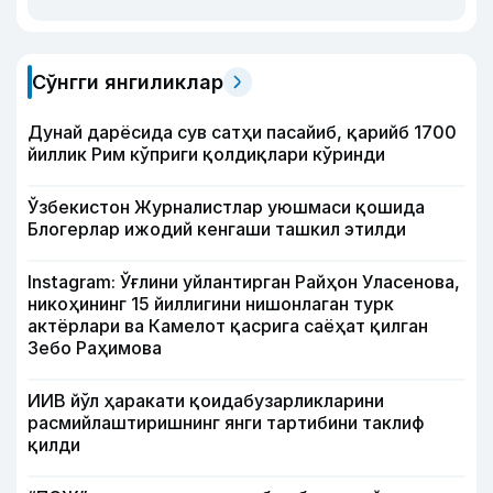
Сўнгги янгиликлар
Дунай дарёсида сув сатҳи пасайиб, қарийб 1700
йиллик Рим кўприги қолдиқлари кўринди
Ўзбекистон Журналистлар уюшмаси қошида
Блогерлар ижодий кенгаши ташкил этилди
Instagram: Ўғлини уйлантирган Райҳон Уласенова,
никоҳининг 15 йиллигини нишонлаган турк
актёрлари ва Камелот қасрига саёҳат қилган
Зебо Раҳимова
ИИВ йўл ҳаракати қоидабузарликларини
расмийлаштиришнинг янги тартибини таклиф
қилди