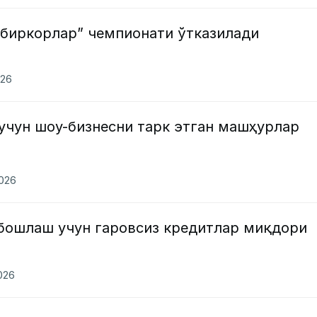
дбиркорлар” чемпионати ўтказилади
026
учун шоу-бизнесни тарк этган машҳурлар
2026
 бошлаш учун гаровсиз кредитлар миқдори
2026