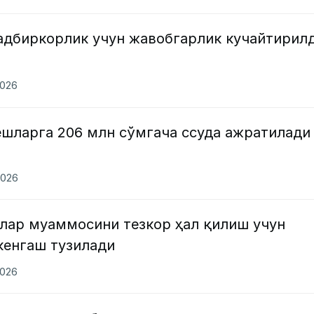
тадбиркорлик учун жавобгарлик кучайтирил
2026
ёшларга 206 млн сўмгача ссуда ажратилади
2026
лар муаммосини тезкор ҳал қилиш учун
енгаш тузилади
2026