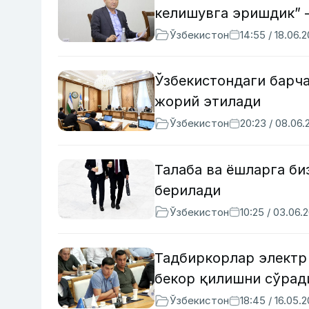
келишувга эришдик”
Ўзбекистон
14:55 / 18.06.
Ўзбекистондаги барч
жорий этилади
Ўзбекистон
20:23 / 08.06.
Талаба ва ёшларга би
берилади
Ўзбекистон
10:25 / 03.06.
Тадбиркорлар электр 
бекор қилишни сўрад
Ўзбекистон
18:45 / 16.05.