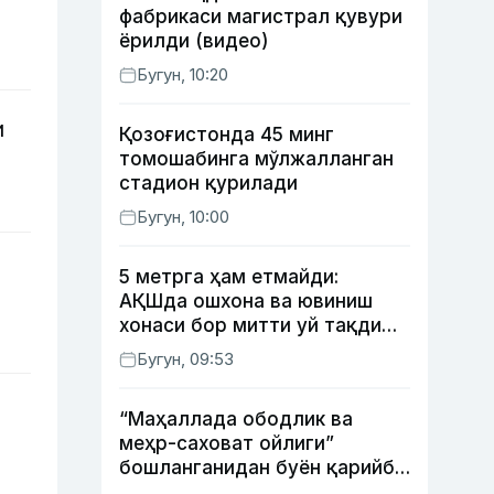
фабрикаси магистрал қувури
ёрилди (видео)
Бугун, 10:20
и
Қозоғистонда 45 минг
томошабинга мўлжалланган
стадион қурилади
Бугун, 10:00
5 метрга ҳам етмайди:
АҚШда ошхона ва ювиниш
хонаси бор митти уй тақдим
этилди
Бугун, 09:53
“Маҳаллада ободлик ва
меҳр-саховат ойлиги”
бошланганидан буён қарийб
350 та экологик