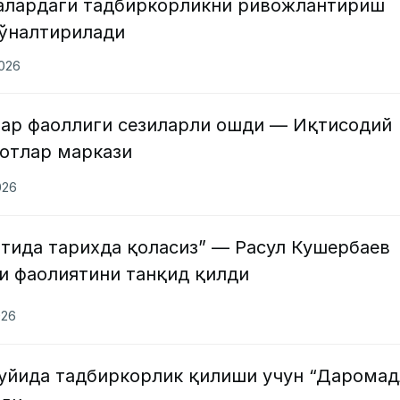
алардаги тадбиркорликни ривожлантириш
йўналтирилади
2026
ар фаоллиги сезиларли ошди — Иқтисодий
ҳотлар маркази
026
атида тарихда қоласиз” — Расул Кушербаев
и фаолиятини танқид қилди
026
 уйида тадбиркорлик қилиши учун “Дарома