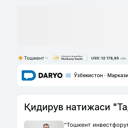
Тошкент
USD :
12 178,85
сўм
Ўзбекистон
Маркази
Қидирув натижаси "Т
“Тошкент инвестфору