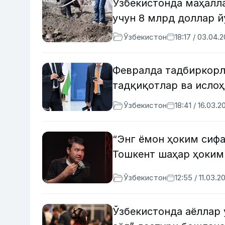
Ўзбекистонда маҳалл
учун 8 млрд доллар 
Ўзбекистон
18:17 / 03.04.
Февралда тадбиркорл
тадқиқотлар ва исло
Ўзбекистон
18:41 / 16.03.2
“Энг ёмон ҳоким сиф
Тошкент шаҳар ҳоким
Ўзбекистон
12:55 / 11.03.2
Ўзбекистонда аёллар