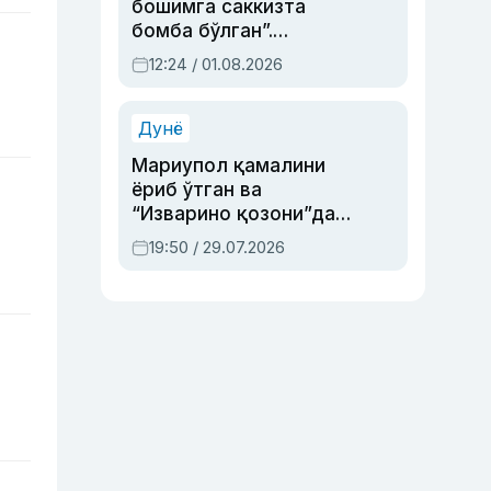
бошимга саккизта
бомба бўлган”.
Абдулла Ориповни
12:24 / 01.08.2026
сиёсий айбловлардан
асраб қолган воқеа
Дунё
Мариупол қамалини
ёриб ўтган ва
“Изварино қозони”дан
чиққан қаҳрамон —
19:50 / 29.07.2026
Украина армияси бош
қўмондони Драпатий
ҳақида