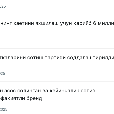
2025
ининг ҳаётини яхшилаш учун қарийб 6 милл
сткаларини сотиш тартиби соддалаштирилд
025
 асос солинган ва кейинчалик сотиб
ффақиятли бренд
.2025