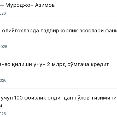
 — Муроджон Азимов
2026
а олийгоҳларда тадбиркорлик асослари фан
2026
знес қилиши учун 2 млрд сўмгача кредит
2026
учун 100 фоизлик олдиндан тўлов тизимини
и
2026