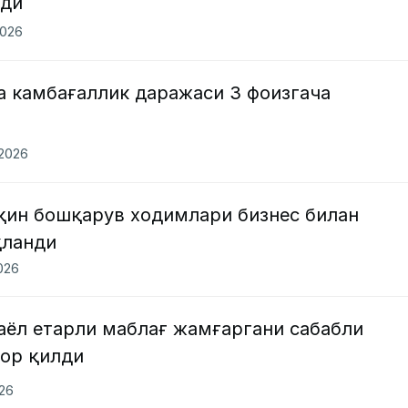
ади
2026
а камбағаллик даражаси 3 фоизгача
.2026
яқин бошқарув ходимлари бизнес билан
қланди
2026
аёл етарли маблағ жамғаргани сабабли
рор қилди
026