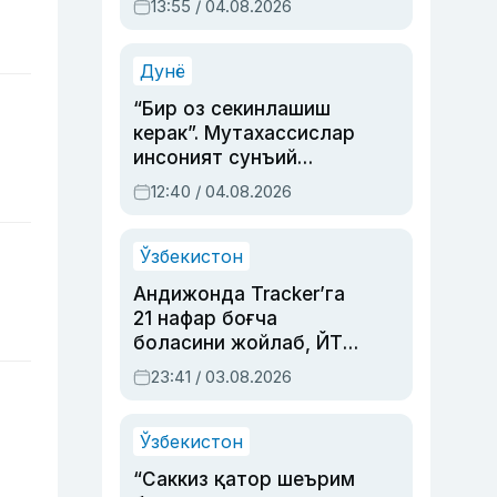
13:55 / 04.08.2026
устаси Римма
Аҳмедованинг
синовларга тўла ҳаёти
Дунё
“Бир оз секинлашиш
керак”. Мутахассислар
инсоният сунъий
интеллектни бошқара
12:40 / 04.08.2026
олмай қолишидан
хавотир билдирди
Ўзбекистон
Андижонда Tracker’га
21 нафар боғча
боласини жойлаб, ЙТҲ
содир этган аёлга суд
23:41 / 03.08.2026
ҳукми ўқилди
Ўзбекистон
“Саккиз қатор шеърим