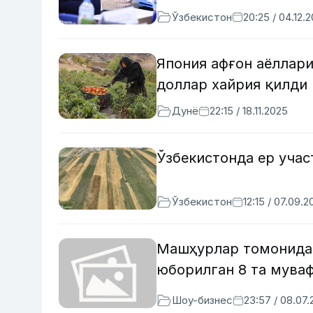
Ўзбекистон
20:25 / 04.12.
Япония афғон аёллар
доллар хайрия қилди
Дунё
22:15 / 18.11.2025
Ўзбекистонда ер уча
Ўзбекистон
12:15 / 07.09.2
Машҳурлар томонидан
юборилган 8 та мува
Шоу-бизнес
23:57 / 08.07