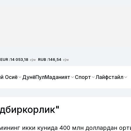
EUR :
RUB :
14 053,18
146,54
сўм
сўм
й Осиё
Дунё
Пул
Маданият
Спорт
Лайфстайл
адбиркорлик"
мининг икки кунида 400 млн доллардан орт