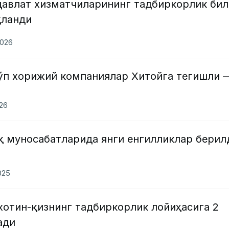
давлат хизматчиларининг тадбиркорлик бил
қланди
2026
кўп хорижий компаниялар Хитойга тегишли 
026
қ муносабатларида янги енгилликлар берил
025
хотин-қизнинг тадбиркорлик лойиҳасига 2
ади