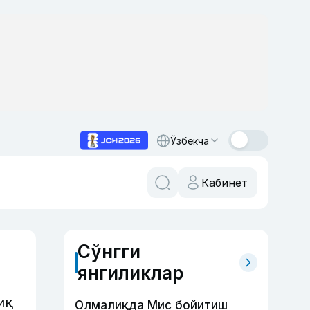
Ўзбекча
Кабинет
Сўнгги
янгиликлар
иқ
Олмалиқда Мис бойитиш