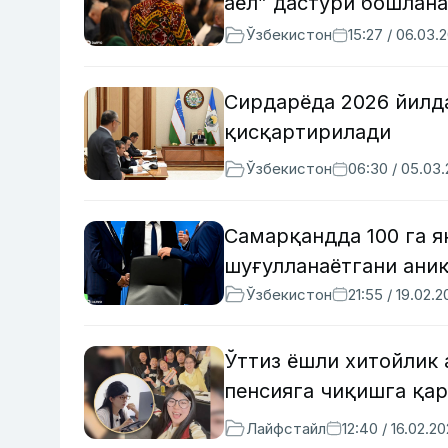
аёл” дастури бошлан
Ўзбекистон
15:27 / 06.03.
Сирдарёда 2026 йилд
қисқартирилади
Ўзбекистон
06:30 / 05.03
Самарқандда 100 га 
шуғулланаётгани ани
Ўзбекистон
21:55 / 19.02.
Ўттиз ёшли хитойлик 
пенсияга чиқишга қа
Лайфстайл
12:40 / 16.02.2