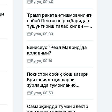
Бугун, 09:40
ҳуқуқбузарлик аниқланди
ди
Трамп ракета етишмовчилиги
сабаб Пентагон раҳбаридан
тушунтириш талаб қилди —
WP
Бугун, 09:30
Винисиус “Реал Мадрид”да
қоладими?
Бугун, 09:14
Покистон собиқ бош вазири
Британияда қизларни
зўрлашда гумонланиб
ушланган — The Guardian
Бугун, 08:59
Самарқандда туман электр