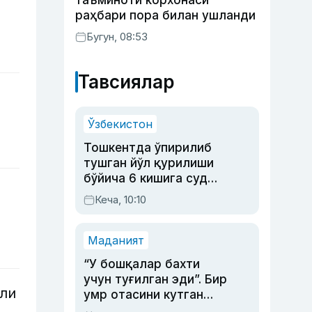
таъминоти корхонаси
раҳбари пора билан ушланди
Бугун, 08:53
Тавсиялар
Ўзбекистон
Тошкентда ўпирилиб
тушган йўл қурилиши
бўйича 6 кишига суд
ҳукми ўқилди
Кеча, 10:10
Маданият
“У бошқалар бахти
учун туғилган эди”. Бир
дли
умр отасини кутган
актриса ва дубльяж