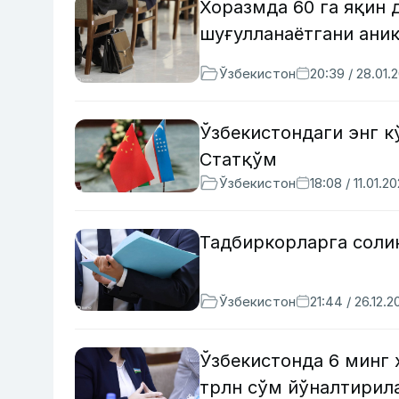
Хоразмда 60 га яқин 
шуғулланаётгани ани
Ўзбекистон
20:39 / 28.01.
Ўзбекистондаги энг 
Статқўм
Ўзбекистон
18:08 / 11.01.2
Тадбиркорларга соли
Ўзбекистон
21:44 / 26.12.2
Ўзбекистонда 6 минг 
трлн сўм йўналтирил