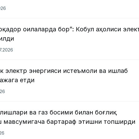
026
лоқадор оилаларда бор”: Кобул аҳолиси элек
илди
07.2026
к электр энергияси истеъмоли ва ишлаб
ажага етди
026
лишлари ва газ босими билан боғлиқ
 мавсумигача бартараф этишни топширди
026