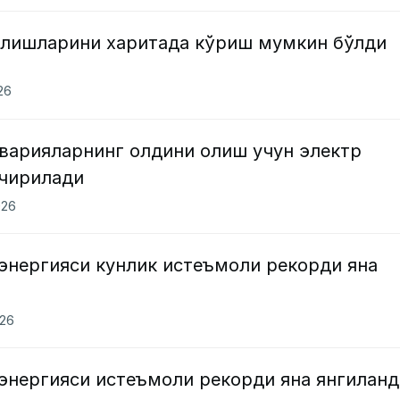
илишларини харитада кўриш мумкин бўлди
026
аварияларнинг олдини олиш учун электр
ўчирилади
026
энергияси кунлик истеъмоли рекорди яна
026
энергияси истеъмоли рекорди яна янгиланд