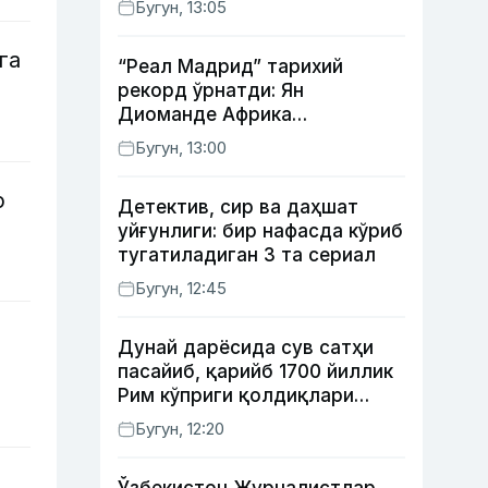
Бугун, 13:05
суҳбатлашди
га
“Реал Мадрид” тарихий
рекорд ўрнатди: Ян
Диоманде Африка
футболидаги энг қиммат
Бугун, 13:00
трансферга айланди
р
Детектив, сир ва даҳшат
уйғунлиги: бир нафасда кўриб
тугатиладиган 3 та сериал
Бугун, 12:45
Дунай дарёсида сув сатҳи
пасайиб, қарийб 1700 йиллик
Рим кўприги қолдиқлари
кўринди
Бугун, 12:20