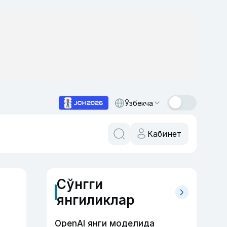
Ўзбекча
Кабинет
Сўнгги
янгиликлар
OpenAI янги моделида