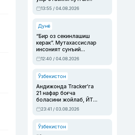
актриса ва дубльяж
13:55 / 04.08.2026
устаси Римма
Аҳмедованинг
синовларга тўла ҳаёти
Дунё
“Бир оз секинлашиш
керак”. Мутахассислар
инсоният сунъий
интеллектни бошқара
12:40 / 04.08.2026
олмай қолишидан
хавотир билдирди
Ўзбекистон
Андижонда Tracker’га
21 нафар боғча
боласини жойлаб, ЙТҲ
содир этган аёлга суд
23:41 / 03.08.2026
ҳукми ўқилди
Ўзбекистон