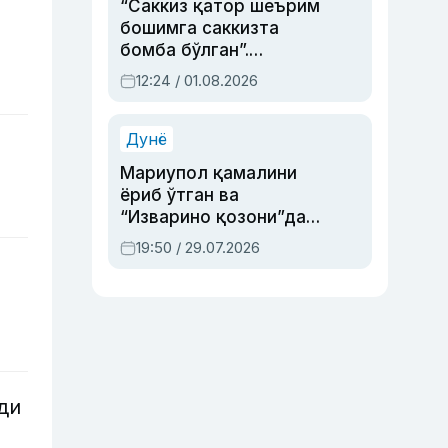
“Саккиз қатор шеърим
бошимга саккизта
бомба бўлган”.
Абдулла Ориповни
12:24 / 01.08.2026
сиёсий айбловлардан
асраб қолган воқеа
Дунё
Мариупол қамалини
ёриб ўтган ва
“Изварино қозони”дан
чиққан қаҳрамон —
19:50 / 29.07.2026
Украина армияси бош
қўмондони Драпатий
ҳақида
ди