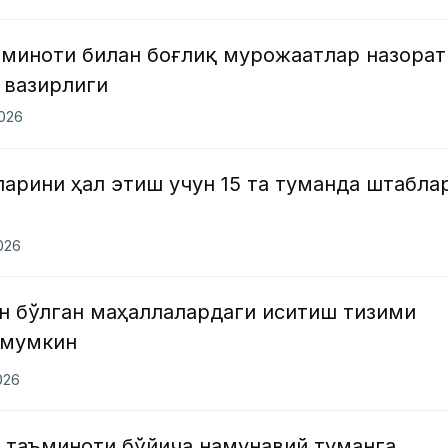
ъминоти билан боғлиқ мурожаатлар назорат
 вазирлиги
2026
ларини ҳал этиш учун 15 та туманда штабла
2026
ин бўлган маҳаллалардаги иситиш тизими
 мумкин
026
з таъминоти бўйича намунавий туманга