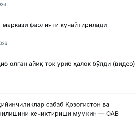
026
 маркази фаолияти кучайтирилади
2026
б олган айиқ ток уриб ҳалок бўлди (видео)
қийинчиликлар сабаб Қозоғистон ва
урилишини кечиктириши мумкин — ОАВ