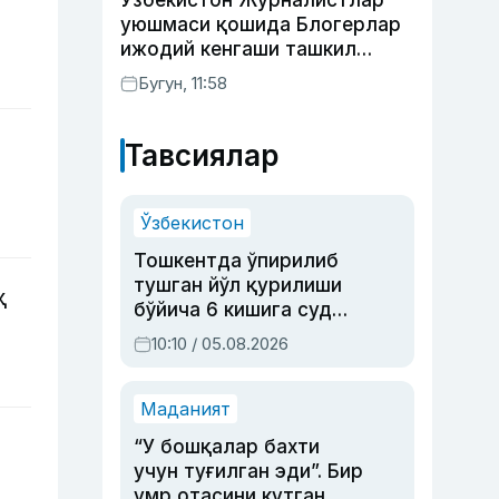
Ўзбекистон Журналистлар
уюшмаси қошида Блогерлар
ижодий кенгаши ташкил
этилди
Бугун, 11:58
Тавсиялар
Ўзбекистон
Тошкентда ўпирилиб
тушган йўл қурилиши
ҳ
бўйича 6 кишига суд
ҳукми ўқилди
10:10 / 05.08.2026
Маданият
“У бошқалар бахти
учун туғилган эди”. Бир
умр отасини кутган