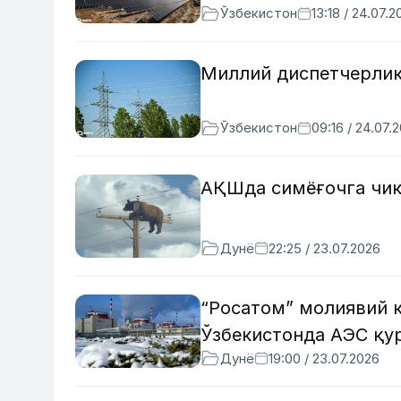
Ўзбекистон
13:18 / 24.07.2
Миллий диспетчерлик
Ўзбекистон
09:16 / 24.07.
АҚШда симёғочга чиқи
Дунё
22:25 / 23.07.2026
“Росатом” молиявий 
Ўзбекистонда АЭС қ
Дунё
19:00 / 23.07.2026