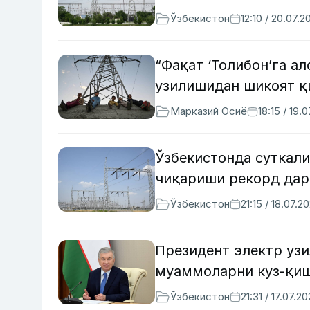
Ўзбекистон
12:10 / 20.07.2
“Фақат ‘Толибон’га а
узилишидан шикоят қ
Марказий Осиё
18:15 / 19.
Ўзбекистонда суткали
чиқариши рекорд дар
Ўзбекистон
21:15 / 18.07.2
Президент электр узи
муаммоларни куз-қиш
Ўзбекистон
21:31 / 17.07.2