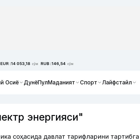
EUR :
RUB :
14 053,18
146,54
сўм
сўм
й Осиё
Дунё
Пул
Маданият
Спорт
Лайфстайл
ектр энергияси"
ика соҳасида давлат тарифларини тартибга