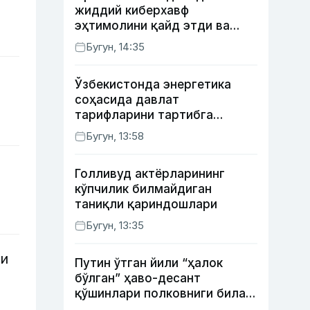
жиддий киберхавф
эҳтимолини қайд этди ва
хавфсизлик чораларини
Бугун, 14:35
кучайтирди
Ўзбекистонда энергетика
соҳасида давлат
тарифларини тартибга
солишнинг янги тизими
Бугун, 13:58
жорий этилди
Голливуд актёрларининг
кўпчилик билмайдиган
таниқли қариндошлари
Бугун, 13:35
ли
Путин ўтган йили “ҳалок
бўлган” ҳаво-десант
қўшинлари полковниги билан
телефон орқали