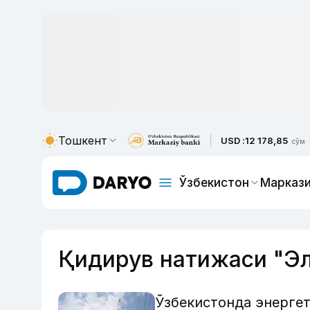
Тошкент
USD :
12 178,85
сўм
Ўзбекистон
Маркази
Қидирув натижаси "Эл
Ўзбекистонда энергет