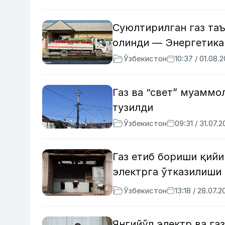
Суюлтирилган газ та
олинди — Энергетика
Ўзбекистон
10:37 / 01.08.
Газ ва “свет” муаммо
тузилди
Ўзбекистон
09:31 / 31.07.
Газ етиб бориши қий
электрга ўтказилиши
Ўзбекистон
13:18 / 28.07.2
Янгийўл электр ва га