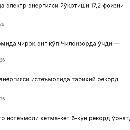
а электр энергияси йўқотиши 17,2 фоизни
026
омида чироқ энг кўп Чилонзорда ўчди —
026
 энергияси истеъмолида тарихий рекорд
026
р истеъмоли кетма-кет 6-кун рекорд ўрнат