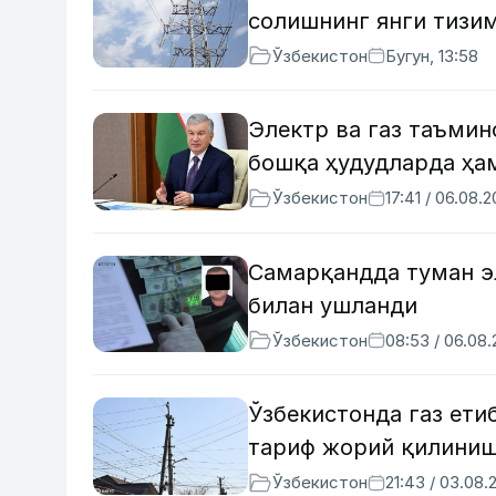
солишнинг янги тизи
Ўзбекистон
Бугун, 13:58
Электр ва газ таъми
бошқа ҳудудларда ҳа
Ўзбекистон
17:41 / 06.08.
Самарқандда туман э
билан ушланди
Ўзбекистон
08:53 / 06.08
Ўзбекистонда газ ети
тариф жорий қилини
Ўзбекистон
21:43 / 03.08.