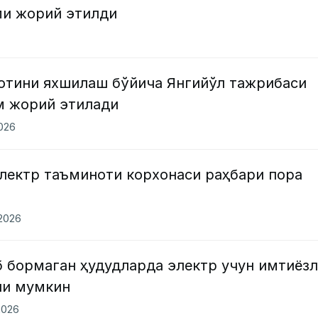
ми жорий этилди
нотини яхшилаш бўйича Янгийўл тажрибаси
м жорий этилади
2026
лектр таъминоти корхонаси раҳбари пора
.2026
б бормаган ҳудудларда электр учун имтиёз
ши мумкин
2026