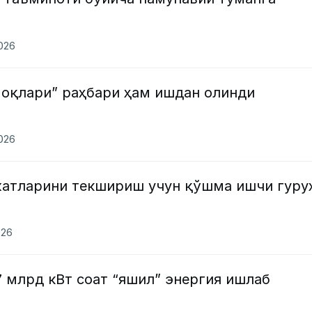
2026
моқлари” раҳбари ҳам ишдан олинди
2026
атларини текшириш учун қўшма ишчи гуру
026
7 млрд кВт соат “яшил” энергия ишлаб