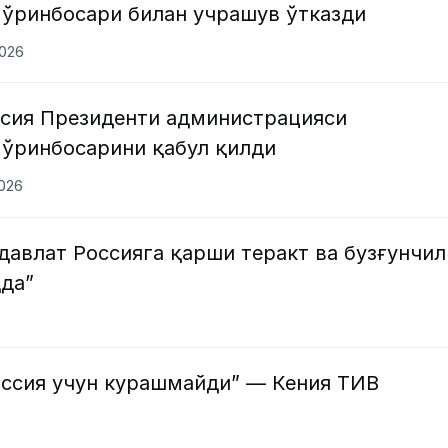
 ўринбосари билан учрашув ўтказди
2026
сия Президенти администрацияси
 ўринбосарини қабул қилди
2026
 давлат Россияга қарши теракт ва бузғунчил
да”
оссия учун курашмайди” — Кения ТИВ