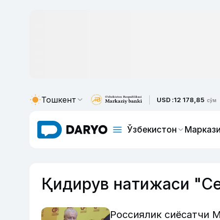
Тошкент
USD :
12 178,85
сўм
Ўзбекистон
Маркази
Қидирув натижаси "Се
Россиялик сиёсатчи 