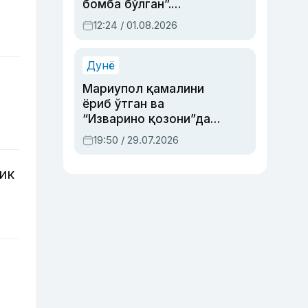
бомба бўлган”.
Абдулла Ориповни
12:24 / 01.08.2026
сиёсий айбловлардан
асраб қолган воқеа
Дунё
Мариупол қамалини
ёриб ўтган ва
“Изварино қозони”дан
чиққан қаҳрамон —
19:50 / 29.07.2026
Украина армияси бош
қўмондони Драпатий
ик
ҳақида