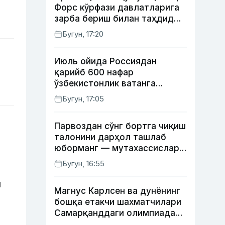
Форс кўрфази давлатларига
зарба бериш билан таҳдид
қилди
Бугун, 17:20
Июль ойида Россиядан
қарийб 600 нафар
ўзбекистонлик ватанга
қайтарилди
Бугун, 17:05
Парвоздан сўнг бортга чиқиш
талонини дарҳол ташлаб
юборманг — мутахассислар
бунинг сабабини тушунтирди
Бугун, 16:55
и
Магнус Карлсен ва дунёнинг
бошқа етакчи шахматчилари
Самарқанддаги олимпиадани
ўтказиб юборади