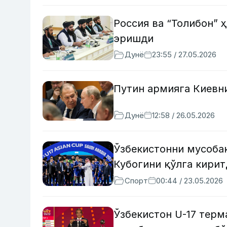
Россия ва “Толибон” 
эришди
Дунё
23:55 / 27.05.2026
Путин армияга Киевн
Дунё
12:58 / 26.05.2026
Ўзбекистонни мусоба
Кубогини қўлга кирит
Спорт
00:44 / 23.05.2026
Ўзбекистон U-17 тер