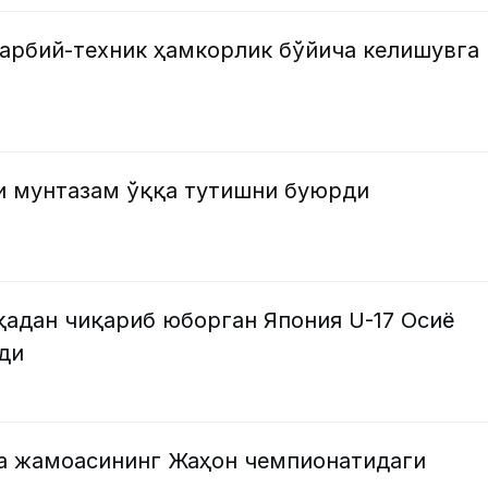
ҳарбий-техник ҳамкорлик бўйича келишувга
и мунтазам ўққа тутишни буюрди
қадан чиқариб юборган Япония U-17 Осиё
ди
ма жамоасининг Жаҳон чемпионатидаги