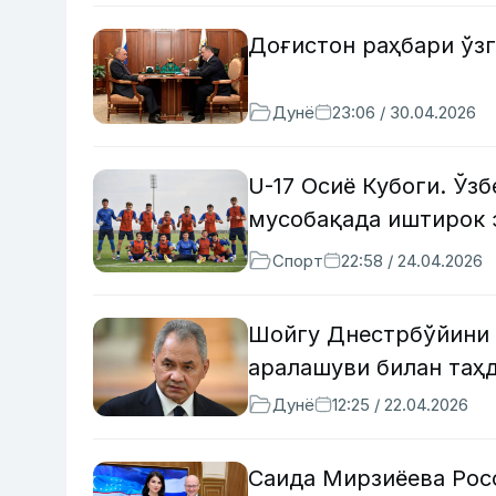
Доғистон раҳбари ўз
Дунё
23:06 / 30.04.2026
U-17 Осиё Кубоги. Ўз
мусобақада иштирок
Спорт
22:58 / 24.04.2026
Шойгу Днестрбўйини 
аралашуви билан таҳ
Дунё
12:25 / 22.04.2026
Саида Мирзиёева Рос