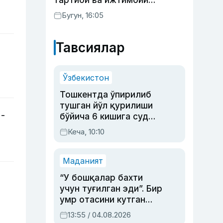
тартиби ва ижтимоий
тармоқлардаги фейк
Бугун, 16:05
хабарларга изоҳ берилди
Тавсиялар
Ўзбекистон
Тошкентда ўпирилиб
тушган йўл қурилиши
-
бўйича 6 кишига суд
ҳукми ўқилди
Кеча, 10:10
Маданият
“У бошқалар бахти
учун туғилган эди”. Бир
умр отасини кутган
актриса ва дубльяж
13:55 / 04.08.2026
устаси Римма