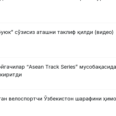
уюк” сўзисиз аташни таклиф қилди (видео)
йгачилар “Asean Track Series” мусобақасида
 киритди
ган велоспортчи Ўзбекистон шарафини ҳим