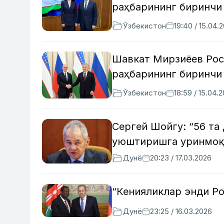
раҳбарининг биринчи
Ўзбекистон
19:40 / 15.04.
Шавкат Мирзиёев Рос
раҳбарининг биринчи
Ўзбекистон
18:59 / 15.04.
Сергей Шойгу: “56 та
уюштиришга уринмоқ
Дунё
20:23 / 17.03.2026
“Кенияликлар энди Р
Дунё
23:25 / 16.03.2026