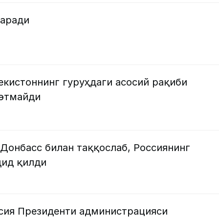
гаради
бекистоннинг гуруҳдаги асосий рақиби
 этмайди
Донбасс билан таққослаб, Россиянинг
дид қилди
сия Президенти администрацияси