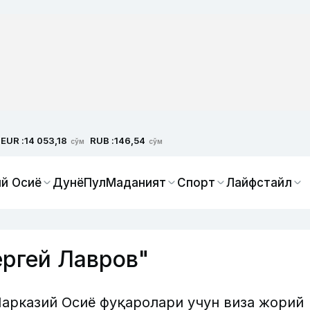
EUR :
RUB :
14 053,18
146,54
сўм
сўм
й Осиё
Дунё
Пул
Маданият
Спорт
Лайфстайл
ргей Лавров"
Марказий Осиё фуқаролари учун виза жорий