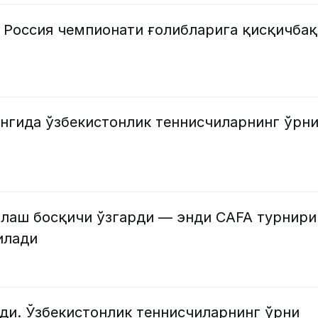
 Россия чемпионати ғолибларига қисқичбақ
ингида ўзбекистонлик теннисчиларнинг ўрн
алаш босқичи ўзгарди — энди CAFA турнири
илади
ди. Ўзбекистонлик теннисчиларнинг ўрни