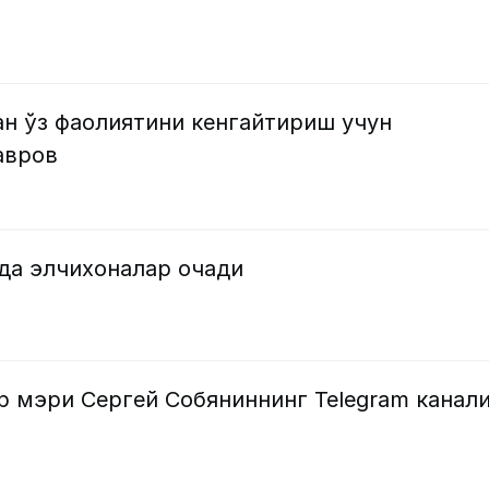
 ўз фаолиятини кенгайтириш учун
авров
да элчихоналар очади
р мэри Сергей Собяниннинг Telegram канал