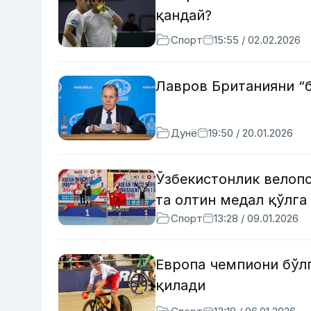
қандай?
Спорт
15:55 / 02.02.2026
Лавров Британияни “б
Дунё
19:50 / 20.01.2026
Ўзбекистонлик велопо
та олтин медал қўлга
Спорт
13:28 / 09.01.2026
Европа чемпиони бўл
қилади