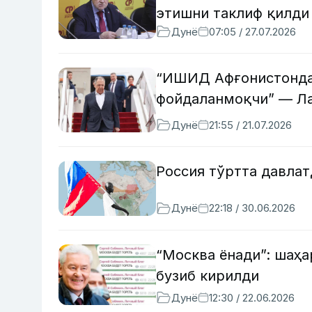
этишни таклиф қилди
Дунё
07:05 / 27.07.2026
“ИШИД Афғонистондан
фойдаланмоқчи” — Л
Дунё
21:55 / 21.07.2026
Россия тўртта давлат
Дунё
22:18 / 30.06.2026
“Москва ёнади”: шаҳа
бузиб кирилди
Дунё
12:30 / 22.06.2026