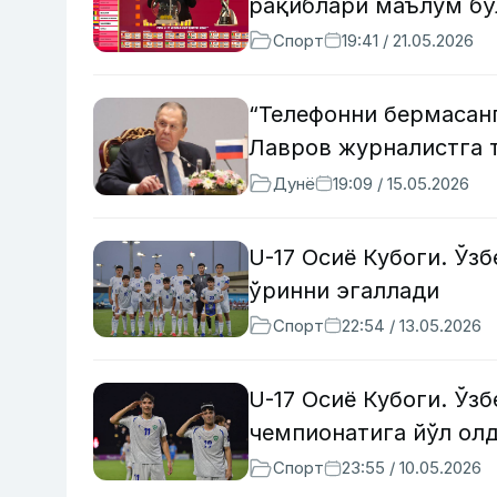
рақиблари маълум бў
Спорт
19:41 / 21.05.2026
“Телефонни бермасан
Лавров журналистга т
Дунё
19:09 / 15.05.2026
U-17 Осиё Кубоги. Ўзб
ўринни эгаллади
Спорт
22:54 / 13.05.2026
U-17 Осиё Кубоги. Ўз
чемпионатига йўл ол
Спорт
23:55 / 10.05.2026