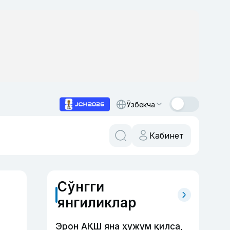
Ўзбекча
Кабинет
Сўнгги
янгиликлар
Эрон АҚШ яна ҳужум қилса,