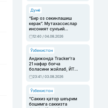
Аҳмедованинг
синовларга тўла ҳаёти
Дунё
“Бир оз секинлашиш
керак”. Мутахассислар
инсоният сунъий
интеллектни бошқара
12:40 / 04.08.2026
олмай қолишидан
хавотир билдирди
Ўзбекистон
Андижонда Tracker’га
21 нафар боғча
боласини жойлаб, ЙТҲ
содир этган аёлга суд
23:41 / 03.08.2026
ҳукми ўқилди
Ўзбекистон
“Саккиз қатор шеърим
бошимга саккизта