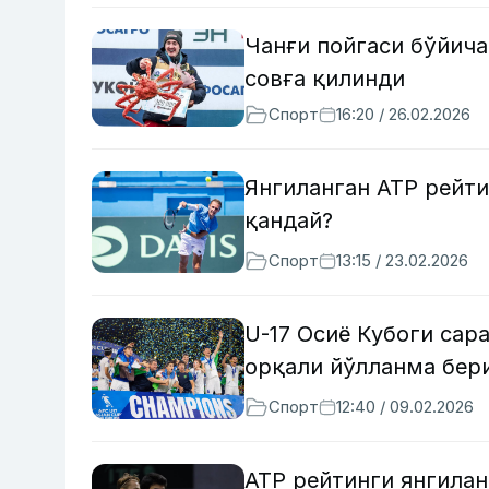
Чанғи пойгаси бўйича
совға қилинди
Спорт
16:20 / 26.02.2026
Янгиланган ATP рейт
қандай?
Спорт
13:15 / 23.02.2026
U-17 Осиё Кубоги сар
орқали йўлланма бер
Спорт
12:40 / 09.02.2026
ATP рейтинги янгилан