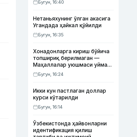
Бугун, 16:40
Нетаньяхунинг ўлган акасига
Угандада ҳайкал қўйилди
Бугун, 16:35
Хонадонларга кириш бўйича
топшириқ берилмаган —
Маҳаллалар уюшмаси уйма-
уй юрган масъуллар ҳақида
Бугун, 16:24
Икки кун пастлаган доллар
курси кўтарилди
Бугун, 16:14
Ўзбекистонда ҳайвонларни
идентификация қилиш