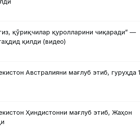
лди
гиз, қўриқчилар қуролларини чиқаради” —
аҳдид қилди (видео)
екистон Австралияни мағлуб этиб, гуруҳда 1
бекистон Ҳиндистонни мағлуб этиб, Жаҳон
ди