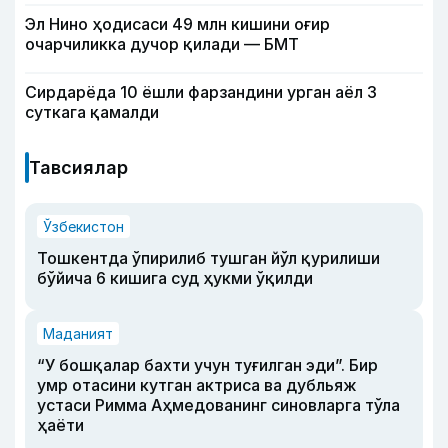
Эл Нино ҳодисаси 49 млн кишини оғир
очарчиликка дучор қилади — БМТ
Сирдарёда 10 ёшли фарзандини урган аёл 3
суткага қамалди
Тавсиялар
Ўзбекистон
Тошкентда ўпирилиб тушган йўл қурилиши
бўйича 6 кишига суд ҳукми ўқилди
Маданият
“У бошқалар бахти учун туғилган эди”. Бир
умр отасини кутган актриса ва дубльяж
устаси Римма Аҳмедованинг синовларга тўла
ҳаёти