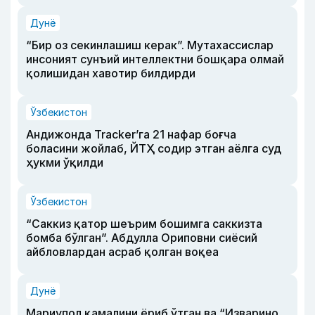
Дунё
“Бир оз секинлашиш керак”. Мутахассислар
инсоният сунъий интеллектни бошқара олмай
қолишидан хавотир билдирди
Ўзбекистон
Андижонда Tracker’га 21 нафар боғча
боласини жойлаб, ЙТҲ содир этган аёлга суд
ҳукми ўқилди
Ўзбекистон
“Саккиз қатор шеърим бошимга саккизта
бомба бўлган”. Абдулла Ориповни сиёсий
айбловлардан асраб қолган воқеа
Дунё
Мариупол қамалини ёриб ўтган ва “Изварино