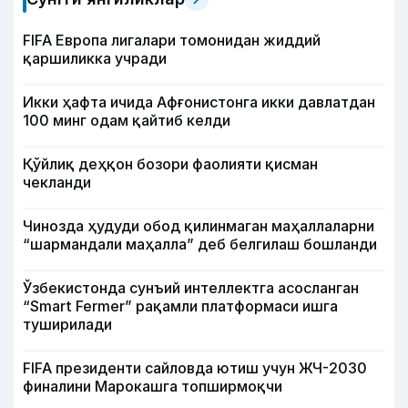
FIFA Европа лигалари томонидан жиддий
қаршиликка учради
Икки ҳафта ичида Афғонистонга икки давлатдан
100 минг одам қайтиб келди
Қўйлиқ деҳқон бозори фаолияти қисман
чекланди
Чинозда ҳудуди обод қилинмаган маҳаллаларни
“шармандали маҳалла” деб белгилаш бошланди
Ўзбекистонда сунъий интеллектга асосланган
“Smart Fermer” рақамли платформаси ишга
туширилади
FIFA президенти сайловда ютиш учун ЖЧ-2030
финалини Марокашга топширмоқчи