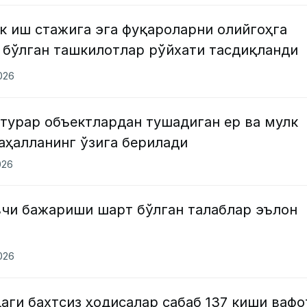
к иш стажига эга фуқароларни олийгоҳга
 бўлган ташкилотлар рўйхати тасдиқланди
2026
турар объектлардан тушадиган ер ва мулк
аҳалланинг ўзига берилади
026
чи бажариши шарт бўлган талаблар эълон
2026
ги бахтсиз ҳодисалар сабаб 137 киши вафо