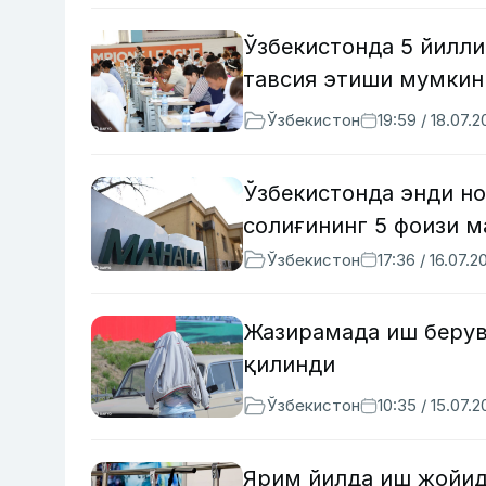
Ўзбекистонда 5 йилли
тавсия этиши мумкин
Ўзбекистон
19:59 / 18.07.
Ўзбекистонда энди но
солиғининг 5 фоизи м
Ўзбекистон
17:36 / 16.07.2
Жазирамада иш берув
қилинди
Ўзбекистон
10:35 / 15.07.
Ярим йилда иш жойида