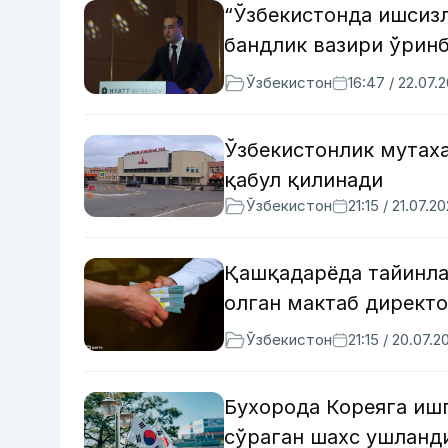
“Ўзбекистонда ишсизл
бандлик вазири ўрин
Ўзбекистон
16:47 / 22.07.
Ўзбекистонлик мутах
қабул қилинади
Ўзбекистон
21:15 / 21.07.2
Қашқадарёда тайинла
олган мактаб директо
Ўзбекистон
21:15 / 20.07.2
Бухорода Кореяга иш
сўраган шахс ушланд