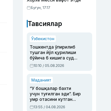
Хорхе Месси вафот этди
Бугун, 17:17
Тавсиялар
Ўзбекистон
Тошкентда ўпирилиб
тушган йўл қурилиши
бўйича 6 кишига суд
ҳукми ўқилди
10:10 / 05.08.2026
Маданият
“У бошқалар бахти
учун туғилган эди”. Бир
умр отасини кутган
актриса ва дубльяж
13:55 / 04.08.2026
устаси Римма