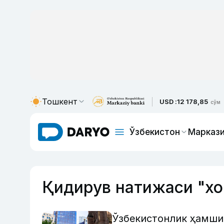
Тошкент
USD :
12 178,85
сўм
Ўзбекистон
Маркази
Қидирув натижаси "х
Ўзбекистонлик ҳамш