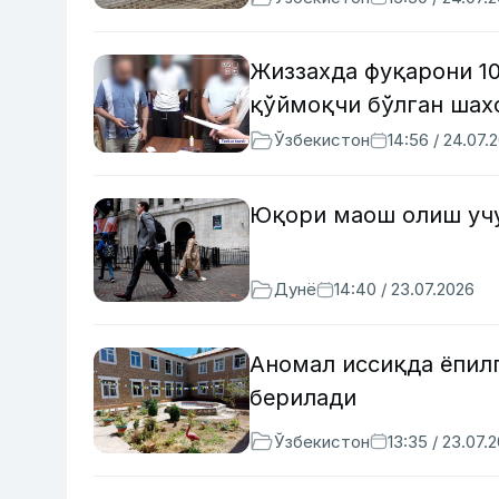
Жиззахда фуқарони 1
қўймоқчи бўлган шах
Ўзбекистон
14:56 / 24.07.
Юқори маош олиш учу
Дунё
14:40 / 23.07.2026
Аномал иссиқда ёпилг
берилади
Ўзбекистон
13:35 / 23.07.