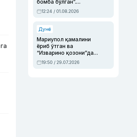
бомба бўлган”.
Абдулла Ориповни
12:24 / 01.08.2026
сиёсий айбловлардан
асраб қолган воқеа
Дунё
Мариупол қамалини
га
ёриб ўтган ва
“Изварино қозони”дан
чиққан қаҳрамон —
19:50 / 29.07.2026
Украина армияси бош
қўмондони Драпатий
ҳақида