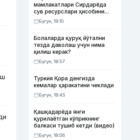
мамлакатлари Сирдарёда
сув ресурслари ҳисобини
автоматлаштириш режасини
Бугун, 19:10
ишлаб чиқишни маъқуллади
Болаларда қуруқ йўтални
тезда даволаш учун нима
қилиш керак?
Бугун, 18:57
иш
Туркия Қора денгизда
кемалар ҳаракатини чеклади
Бугун, 18:45
Қашқадарёда янги
ди
қурилаётган кўприкнинг
балкаси тушиб кетди (видео)
Бугун, 18:06