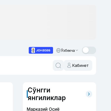
Ўзбекча
Кабинет
Сўнгги
янгиликлар
Марказий Осиё