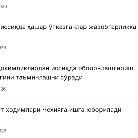
2026
 иссиқда ҳашар ўтказганлар жавобгарликка
026
ҳокимликлардан иссиқда ободонлаштириш
гини таъминлашни сўради
026
ёт ходимлари Чехияга ишга юборилади
2026