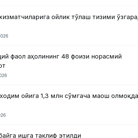
 хизматчиларига ойлик тўлаш тизими ўзгар
2026
дий фаол аҳолининг 48 фоизи норасмий
от
2026
 ходим ойига 1,3 млн сўмгача маош олмоқд
026
байга ишга таклиф этилди