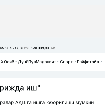
EUR :
RUB :
14 053,18
146,54
сўм
сўм
й Осиё
Дунё
Пул
Маданият
Спорт
Лайфстайл
орижда иш"
иралар АҚШга ишга юборилиши мумкин