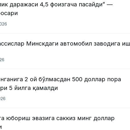
ик даражаси 4,5 фоизгача пасайди” —
босари
2026
ассислар Минскдаги автомобил заводига иш
026
нганига 2 ой бўлмасдан 500 доллар пора
ри 5 йилга қамалди
026
га юбориш эвазига саккиз минг доллар
и