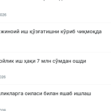
2026
 жиноий иш қўзғатишни кўриб чиқмоқда
ойлик иш ҳақи 7 млн сўмдан ошди
2026
нликларга оиласи билан яшаб ишлаш
2026