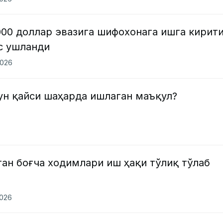
000 доллар эвазига шифохонага ишга кирит
с ушланди
2026
н қайси шаҳарда ишлаган маъқул?
ан боғча ходимлари иш ҳақи тўлиқ тўлаб
2026