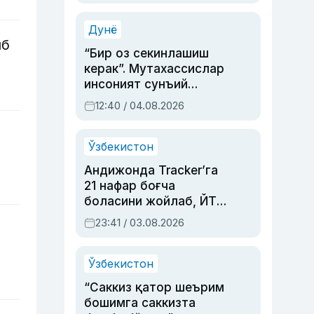
Аҳмедованинг
синовларга тўла ҳаёти
Дунё
иб
“Бир оз секинлашиш
керак”. Мутахассислар
инсоният сунъий
интеллектни бошқара
12:40 / 04.08.2026
олмай қолишидан
хавотир билдирди
Ўзбекистон
Андижонда Tracker’га
21 нафар боғча
боласини жойлаб, ЙТҲ
содир этган аёлга суд
23:41 / 03.08.2026
ҳукми ўқилди
Ўзбекистон
“Саккиз қатор шеърим
бошимга саккизта