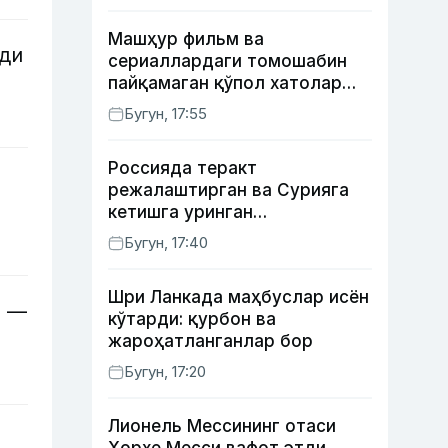
Машҳур фильм ва
ади
сериаллардаги томошабин
пайқамаган қўпол хатолар
(фото)
Бугун, 17:55
Россияда теракт
режалаштирган ва Сурияга
кетишга уринган
сурхондарёлик 4 нафар йигит
Бугун, 17:40
қамалди
Шри Ланкада маҳбуслар исён
а —
кўтарди: қурбон ва
жароҳатланганлар бор
Бугун, 17:20
Лионель Мессининг отаси