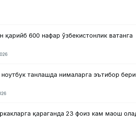
н қарийб 600 нафар ўзбекистонлик ватанга
2026
 ноутбук танлашда нималарга эътибор бер
026
ркакларга қараганда 23 фоиз кам маош ола