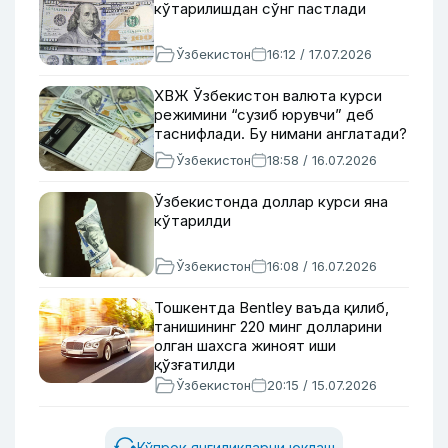
кўтарилишдан сўнг пастлади
Ўзбекистон
16:12 / 17.07.2026
ХВЖ Ўзбекистон валюта курси
режимини “сузиб юрувчи” деб
таснифлади. Бу нимани англатади?
Ўзбекистон
18:58 / 16.07.2026
Ўзбекистонда доллар курси яна
кўтарилди
Ўзбекистон
16:08 / 16.07.2026
Тошкентда Bentley ваъда қилиб,
танишининг 220 минг долларини
олган шахсга жиноят иши
қўзғатилди
Ўзбекистон
20:15 / 15.07.2026
Кўпроқ янгиликларни юклаш