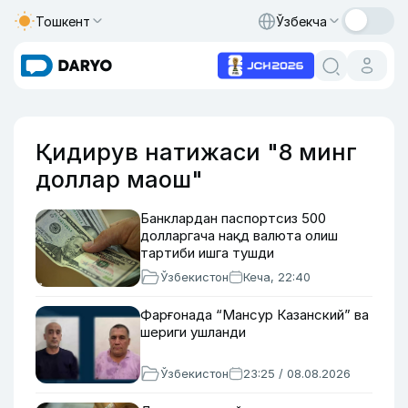
Тошкент
Ўзбекча
Қидирув натижаси "8 минг
доллар маош"
Банклардан паспортсиз 500
долларгача нақд валюта олиш
тартиби ишга тушди
Ўзбекистон
Кеча, 22:40
Фарғонада “Мансур Казанский” ва
шериги ушланди
Ўзбекистон
23:25 / 08.08.2026