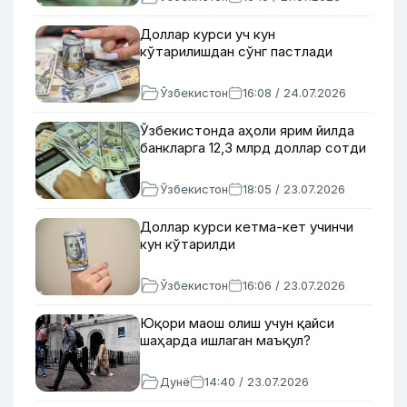
Доллар курси уч кун
кўтарилишдан сўнг пастлади
Ўзбекистон
16:08 / 24.07.2026
Ўзбекистонда аҳоли ярим йилда
банкларга 12,3 млрд доллар сотди
Ўзбекистон
18:05 / 23.07.2026
Доллар курси кетма-кет учинчи
кун кўтарилди
Ўзбекистон
16:06 / 23.07.2026
Юқори маош олиш учун қайси
шаҳарда ишлаган маъқул?
Дунё
14:40 / 23.07.2026