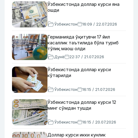
Ўзбекистонда доллар курси яна
ошди
Ўзбекистон
16:09 / 22.07.2026
Германияда ўқитувчи 17 йил
касаллик таътилида бўла туриб
тўлиқ маош олди
Дунё
22:37 / 21.07.2026
Ўзбекистонда доллар курси
кўтарилди
Ўзбекистон
16:15 / 21.07.2026
Ўзбекистонда доллар курси 12
минг сўмдан тушди
Ўзбекистон
16:15 / 20.07.2026
Доллар курси икки кунлик