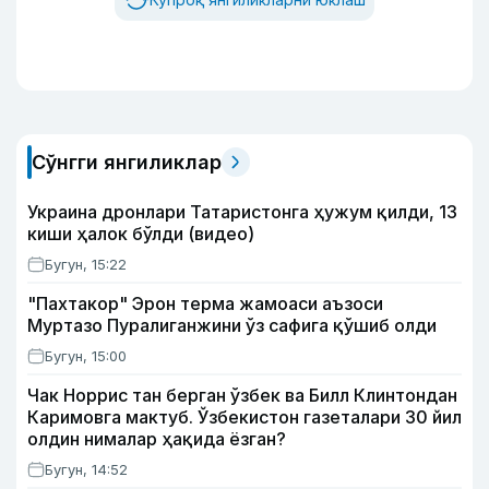
Сўнгги янгиликлар
Украина дронлари Татаристонга ҳужум қилди, 13
киши ҳалок бўлди (видео)
Бугун, 15:22
"Пахтакор" Эрон терма жамоаси аъзоси
Муртазо Пуралиганжини ўз сафига қўшиб олди
Бугун, 15:00
Чак Норрис тан берган ўзбек ва Билл Клинтондан
Каримовга мактуб. Ўзбекистон газеталари 30 йил
олдин нималар ҳақида ёзган?
Бугун, 14:52