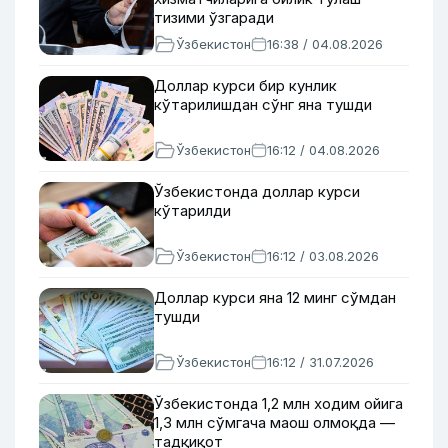
тизими ўзгаради
Ўзбекистон
16:38 / 04.08.2026
Доллар курси бир кунлик
кўтарилишдан сўнг яна тушди
Ўзбекистон
16:12 / 04.08.2026
Ўзбекистонда доллар курси
кўтарилди
Ўзбекистон
16:12 / 03.08.2026
Доллар курси яна 12 минг сўмдан
тушди
Ўзбекистон
16:12 / 31.07.2026
Ўзбекистонда 1,2 млн ходим ойига
1,3 млн сўмгача маош олмоқда —
тадқиқот