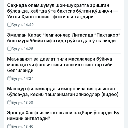
Саҳнада оламшумул шон-шуҳратга эришган
бўлса-да, ҳаётда ўта бахтсиз бўлган қўшиқчи —
Уитни Ҳьюстоннинг фожиали тақдири
Бугун, 14:42
Эмилиан Карас Чемпионлар Лигасида “Пахтакор”
бош мураббийи сифатида рўйхатдан ўтказилди
Бугун, 14:25
Маънавият ва давлат тили масалалари бўйича
маслаҳатчи фаолиятини ташкил этиш тартиби
белгиланди
Бугун, 14:24
Машҳур фильмлардаги импровизация қилинган
бўлса-да, кесиб ташланмаган эпизодлар (видео)
Бугун, 13:50
Эронда Хавфсизлик кенгаши раҳбари ўзгарди. Бу
нимани англатади?
Бугун, 13:40