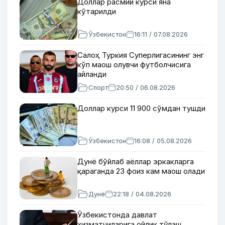
Доллар расмий курси яна
кўтарилди
Ўзбекистон
16:11 / 07.08.2026
Салоҳ Туркия Суперлигасининг энг
кўп маош олувчи футболчисига
айланди
Спорт
20:50 / 06.08.2026
Доллар курси 11 900 сўмдан тушди
Ўзбекистон
16:08 / 05.08.2026
Дунё бўйлаб аёллар эркакларга
қараганда 23 фоиз кам маош олади
Дунё
22:18 / 04.08.2026
Ўзбекистонда давлат
хизматчиларига ойлик тўлаш