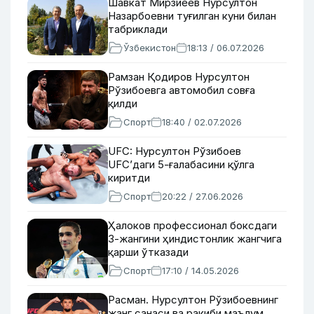
Шавкат Мирзиёев Нурсултон
Назарбоевни туғилган куни билан
табриклади
Ўзбекистон
18:13 / 06.07.2026
Рамзан Қодиров Нурсултон
Рўзибоевга автомобил совға
қилди
Спорт
18:40 / 02.07.2026
UFC: Нурсултон Рўзибоев
UFC’даги 5-ғалабасини қўлга
киритди
Спорт
20:22 / 27.06.2026
Ҳалоков профессионал боксдаги
3-жангини ҳиндистонлик жангчига
қарши ўтказади
Спорт
17:10 / 14.05.2026
Расман. Нурсултон Рўзибоевнинг
жанг санаси ва рақиби маълум