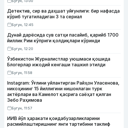
Бугун, 13:00
Детектив, сир ва даҳшат уйғунлиги: бир нафасда
кўриб тугатиладиган 3 та сериал
Бугун, 12:45
Дунай дарёсида сув сатҳи пасайиб, қарийб 1700
йиллик Рим кўприги қолдиқлари кўринди
Бугун, 12:20
Ўзбекистон Журналистлар уюшмаси қошида
Блогерлар ижодий кенгаши ташкил этилди
Бугун, 11:58
Instagram: Ўғлини уйлантирган Райҳон Уласенова,
никоҳининг 15 йиллигини нишонлаган турк
актёрлари ва Камелот қасрига саёҳат қилган
Зебо Раҳимова
Бугун, 11:57
ИИВ йўл ҳаракати қоидабузарликларини
расмийлаштиришнинг янги тартибини таклиф