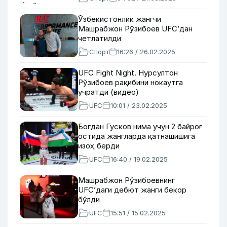
Ўзбекистонлик жангчи
Машрабжон Рўзибоев UFC’дан
четлатилди
Спорт
16:26 / 26.02.2025
UFC Fight Night. Нурсултон
Рўзибоев рақибини нокаутга
учратди (видео)
UFC
10:01 / 23.02.2025
Богдан Гусков нима учун 2 байроғ
остида жангларда қатнашишига
изоҳ берди
UFC
16:40 / 19.02.2025
Машрабжон Рўзибоевнинг
UFC’даги дебют жанги бекор
бўлди
UFC
15:51 / 15.02.2025