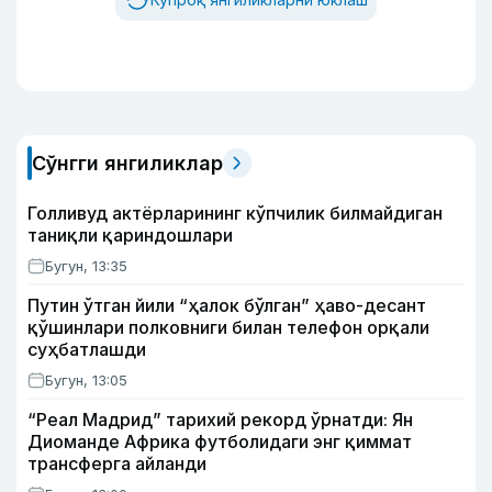
Сўнгги янгиликлар
Голливуд актёрларининг кўпчилик билмайдиган
таниқли қариндошлари
Бугун, 13:35
Путин ўтган йили “ҳалок бўлган” ҳаво-десант
қўшинлари полковниги билан телефон орқали
суҳбатлашди
Бугун, 13:05
“Реал Мадрид” тарихий рекорд ўрнатди: Ян
Диоманде Африка футболидаги энг қиммат
трансферга айланди