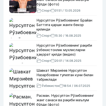
бўлди (фото)
Спорт
01:51 / 13.05.2026
Нурсултон Рўзибоевнинг Брайан
Баттлга қарши жанги бекор
қилинди
Спорт
15:30 / 16.08.2025
Нурсултон Рўзибоевнинг рақиби
ўзбекистонлик мухлисларни
ҳақорат қилди (видео)
Спорт
20:01 / 14.08.2025
Шавкат Мирзиёев Нурсултон
Назарбоевни туғилган куни билан
табриклади
Ўзбекистон
18:54 / 06.07.2025
Расман. Нурсултон Рўзибоевнинг
жанг санаси ва рақиби маълум
бўлди (фото)