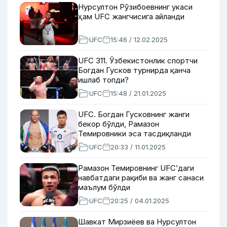
Нурсултон Рўзибоевнинг укаси
ҳам UFC жангчисига айланди
UFC
15:46 / 12.02.2025
UFC 311. Ўзбекистонлик спортчи
Богдан Гусков турнирда қанча
ишлаб топди?
UFC
15:48 / 21.01.2025
UFC. Богдан Гусковнинг жанги
бекор бўлди, Рамазон
Темировники эса тасдиқланди
UFC
20:33 / 11.01.2025
Рамазон Темировнинг UFC’даги
навбатдаги рақиби ва жанг санаси
маълум бўлди
UFC
20:25 / 04.01.2025
Шавкат Мирзиёев ва Нурсултон