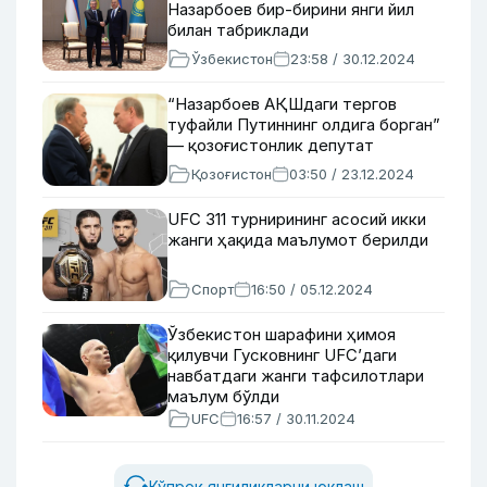
Назарбоев бир-бирини янги йил
билан табриклади
Ўзбекистон
23:58 / 30.12.2024
“Назарбоев АҚШдаги тергов
туфайли Путиннинг олдига борган”
— қозоғистонлик депутат
Қозоғистон
03:50 / 23.12.2024
UFC 311 турнирининг асосий икки
жанги ҳақида маълумот берилди
Спорт
16:50 / 05.12.2024
Ўзбекистон шарафини ҳимоя
қилувчи Гусковнинг UFC’даги
навбатдаги жанги тафсилотлари
маълум бўлди
UFC
16:57 / 30.11.2024
Кўпроқ янгиликларни юклаш