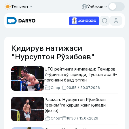
Тошкент
Ўзбекча
Қидирув натижаси
"Нурсултон Рўзибоев"
UFC рейтинги янгиланди: Темиров
7-ўринга кўтарилди, Гусков эса 9-
поғонани банд этган
Спорт
20:55 / 30.07.2026
Расман. Нурсултон Рўзибоев
“веном”га қарши жанг қилади
(фото)
Спорт
16:30 / 15.07.2026