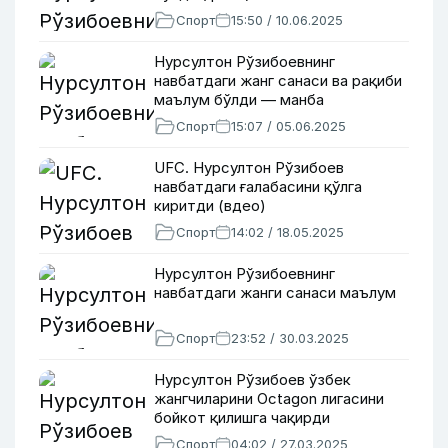
Спорт
15:50 / 10.06.2025
Нурсултон Рўзибоевнинг
навбатдаги жанг санаси ва рақиби
маълум бўлди — манба
Спорт
15:07 / 05.06.2025
UFC. Нурсултон Рўзибоев
навбатдаги ғалабасини қўлга
киритди (вдео)
Спорт
14:02 / 18.05.2025
Нурсултон Рўзибоевнинг
навбатдаги жанги санаси маълум
Спорт
23:52 / 30.03.2025
Нурсултон Рўзибоев ўзбек
жангчиларини Octagon лигасини
бойкот қилишга чақирди
Спорт
04:02 / 27.03.2025