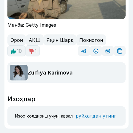
Манба: Getty Images
Эрон
АҚШ
Яқин Шарқ
Покистон
10
1
Zulfiya Karimova
Изоҳлар
рўйхатдан ўтинг
Изоҳ қолдириш учун, аввал