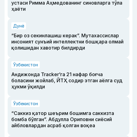
устаси Римма Аҳмедованинг синовларга тўла
ҳаёти
Дунё
“Бир оз секинлашиш керак”. Мутахассислар
инсоният сунъий интеллектни бошқара олмай
қолишидан хавотир билдирди
Ўзбекистон
Андижонда Tracker’га 21 нафар боғча
боласини жойлаб, ЙТҲ содир этган аёлга суд
ҳукми ўқилди
Ўзбекистон
“Саккиз қатор шеърим бошимга саккизта
бомба бўлган”. Абдулла Ориповни сиёсий
айбловлардан асраб қолган воқеа