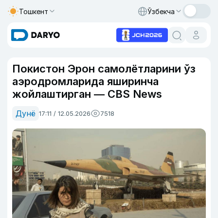
Тошкент
Ўзбекча
Покистон Эрон самолётларини ўз
аэродромларида яширинча
жойлаштирган — CBS News
Дунё
17:11 / 12.05.2026
7518