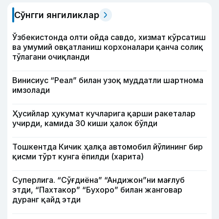
Сўнгги янгиликлар
Ўзбекистонда олти ойда савдо, хизмат кўрсатиш
ва умумий овқатланиш корхоналари қанча солиқ
тўлагани очиқланди
Винисиус “Реал” билан узоқ муддатли шартнома
имзолади
Ҳусийлар ҳукумат кучларига қарши ракеталар
учирди, камида 30 киши ҳалок бўлди
Тошкентда Кичик ҳалқа автомобил йўлининг бир
қисми тўрт кунга ёпилди (харита)
Суперлига. “Сўғдиёна” “Андижон”ни мағлуб
этди, “Пахтакор” “Бухоро” билан жанговар
дуранг қайд этди