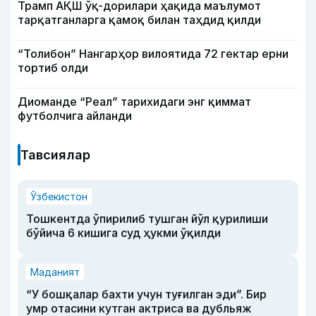
Трамп АҚШ ўқ-дорилари ҳақида маълумот
тарқатганларга қамоқ билан таҳдид қилди
“Толибон” Нангарҳор вилоятида 72 гектар ерни
тортиб олди
Диоманде “Реал” тарихидаги энг қиммат
футболчига айланди
Тавсиялар
Ўзбекистон
Тошкентда ўпирилиб тушган йўл қурилиши
бўйича 6 кишига суд ҳукми ўқилди
Маданият
“У бошқалар бахти учун туғилган эди”. Бир
умр отасини кутган актриса ва дубльяж