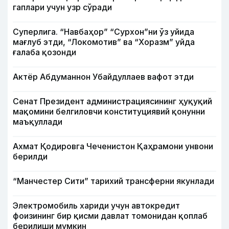
гаплари учун узр сўради
Суперлига. “Навбаҳор” “Сурхон”ни ўз уйида
мағлуб этди, “Локомотив” ва “Хоразм” уйда
ғалаба қозонди
Актёр Абду­маннон Убайдуллаев вафот этди
Сенат Президент администрациясининг ҳуқуқий
мақомини белгиловчи конституциявий қонунни
маъқуллади
Ахмат Қодировга Чеченистон Қаҳрамони унвони
берилди
“Манчестер Сити” тарихий трансферни якунлади
Электромобиль хариди учун автокредит
фоизининг бир қисми давлат томонидан қоплаб
берилиши мумкин