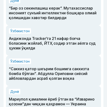
Дунё
“Бир оз секинлашиш керак”. Мутахассислар
инсоният сунъий интеллектни бошқара олмай
қолишидан хавотир билдирди
Ўзбекистон
Андижонда Tracker’га 21 нафар боғча
боласини жойлаб, ЙТҲ содир этган аёлга суд
ҳукми ўқилди
Ўзбекистон
“Саккиз қатор шеърим бошимга саккизта
бомба бўлган”. Абдулла Ориповни сиёсий
айбловлардан асраб қолган воқеа
Дунё
Мариупол қамалини ёриб ўтган ва “Изварино
қозони”дан чиққан қаҳрамон — Украина