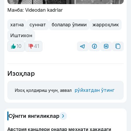
Манба: Videodan kadrlar
хатна
суннат
болалар ўлими
жарроҳлик
Иштихон
10
41
Изоҳлар
рўйхатдан ўтинг
Изоҳ қолдириш учун, аввал
Сўнгги янгиликлар
Австрия канцлери оналар меҳнати ҳақидаги