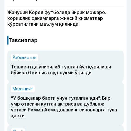
Жанубий Корея футболида йирик можаро:
хорижлик ҳакамларга жинсий хизматлар
кўрсатилгани маълум қилинди
Тавсиялар
Ўзбекистон
Тошкентда ўпирилиб тушган йўл қурилиши
бўйича 6 кишига суд ҳукми ўқилди
Маданият
“У бошқалар бахти учун туғилган эди”. Бир
умр отасини кутган актриса ва дубльяж
устаси Римма Аҳмедованинг синовларга тўла
ҳаёти