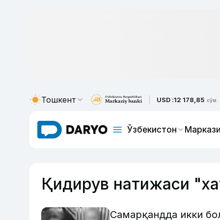
Тошкент
USD :
12 178,85
сўм
Ўзбекистон
Маркази
Қидирув натижаси "ха
Самарқандда икки бол