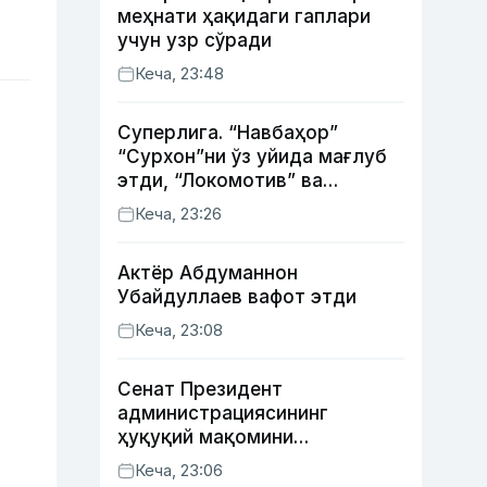
меҳнати ҳақидаги гаплари
учун узр сўради
Кеча, 23:48
Суперлига. “Навбаҳор”
“Сурхон”ни ўз уйида мағлуб
этди, “Локомотив” ва
“Хоразм” уйда ғалаба
Кеча, 23:26
қозонди
Актёр Абду­маннон
Убайдуллаев вафот этди
Кеча, 23:08
Сенат Президент
администрациясининг
ҳуқуқий мақомини
белгиловчи конституциявий
Кеча, 23:06
қонунни маъқуллади