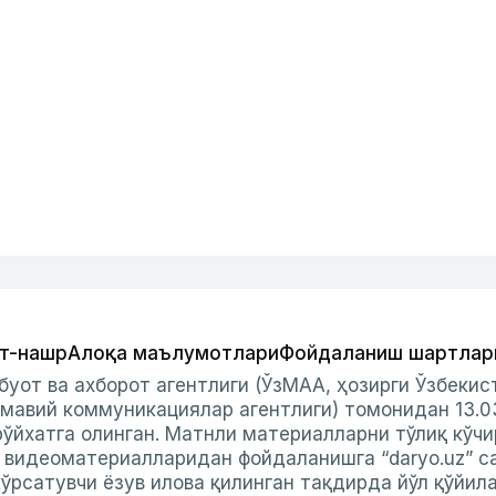
т-нашр
Алоқа маълумотлари
Фойдаланиш шартлар
буот ва ахборот агентлиги (ЎзМАА, ҳозирги Ўзбеки
мавий коммуникациялар агентлиги) томонидан 13.0
ўйхатга олинган. Матнли материалларни тўлиқ кўчи
и видеоматериалларидан фойдаланишга “daryo.uz” с
ўрсатувчи ёзув илова қилинган тақдирда йўл қўйил