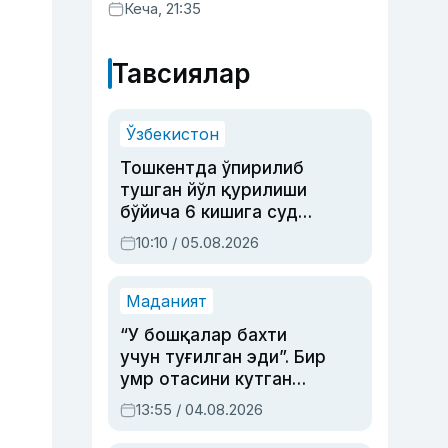
хизматлар кўрсатилгани
Кеча, 21:35
маълум қилинди
Тавсиялар
Ўзбекистон
Тошкентда ўпирилиб
тушган йўл қурилиши
бўйича 6 кишига суд
ҳукми ўқилди
10:10 / 05.08.2026
Маданият
“У бошқалар бахти
учун туғилган эди”. Бир
умр отасини кутган
актриса ва дубльяж
13:55 / 04.08.2026
устаси Римма
Аҳмедованинг