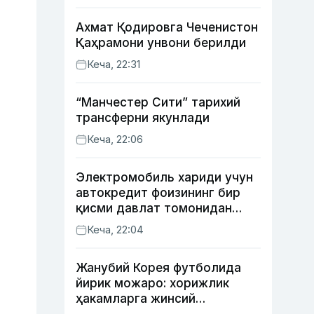
Ахмат Қодировга Чеченистон
Қаҳрамони унвони берилди
Кеча, 22:31
“Манчестер Сити” тарихий
трансферни якунлади
Кеча, 22:06
Электромобиль хариди учун
автокредит фоизининг бир
қисми давлат томонидан
қоплаб берилиши мумкин
Кеча, 22:04
Жанубий Корея футболида
йирик можаро: хорижлик
ҳакамларга жинсий