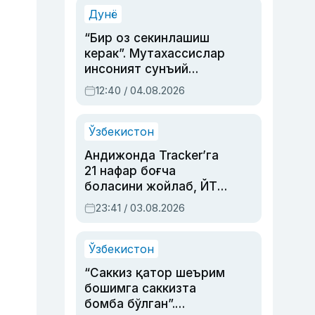
синовларга тўла ҳаёти
Дунё
“Бир оз секинлашиш
керак”. Мутахассислар
инсоният сунъий
интеллектни бошқара
12:40 / 04.08.2026
олмай қолишидан
хавотир билдирди
Ўзбекистон
Андижонда Tracker’га
21 нафар боғча
боласини жойлаб, ЙТҲ
содир этган аёлга суд
23:41 / 03.08.2026
ҳукми ўқилди
Ўзбекистон
“Саккиз қатор шеърим
бошимга саккизта
бомба бўлган”.