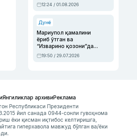
Абдулла Ориповни
12:24 / 01.08.2026
сиёсий айбловлардан
асраб қолган воқеа
Дунё
Мариупол қамалини
ёриб ўтган ва
“Изварино қозони”дан
чиққан қаҳрамон —
19:50 / 29.07.2026
Украина армияси бош
қўмондони Драпатий
ҳақида
и
Янгиликлар архиви
Реклама
стон Республикаси Президенти
3.2015 йил санада 0944-сонли гувоҳнома
риш ёки қисман иқтибос келтиришга,
айтига гиперхавола мавжуд бўлган ва/ёки
ади.