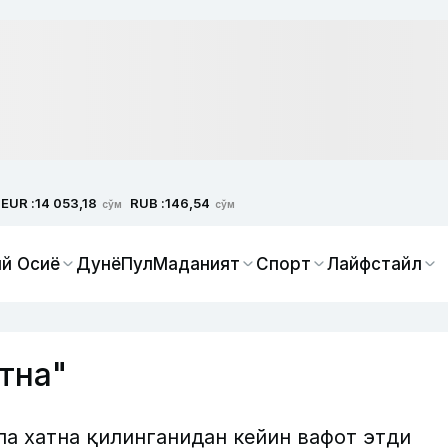
EUR :
RUB :
14 053,18
146,54
сўм
сўм
й Осиё
Дунё
Пул
Маданият
Спорт
Лайфстайл
тна"
а хатна қилинганидан кейин вафот этди