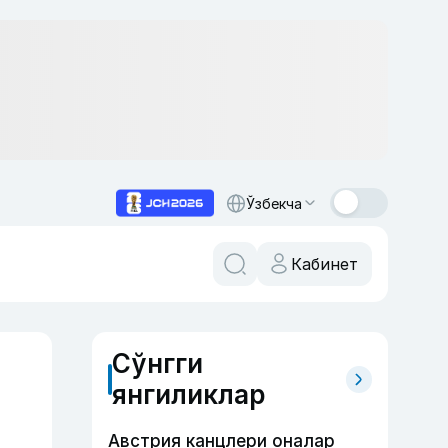
Ўзбекча
Кабинет
Сўнгги
янгиликлар
Австрия канцлери оналар