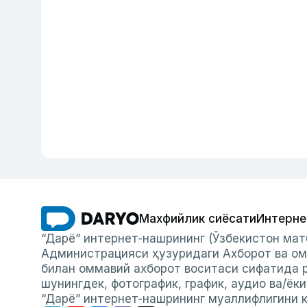
Махфийлик сиёсати
Интерне
“Дарё” интернет-нашрининг (Ўзбекистон мат
Администрацияси ҳузуридаги Ахборот ва ом
билан оммавий ахборот воситаси сифатида р
шунингдек, фотографик, график, аудио ва/ёк
“Дарё” интернет-нашрининг муаллифлигини к