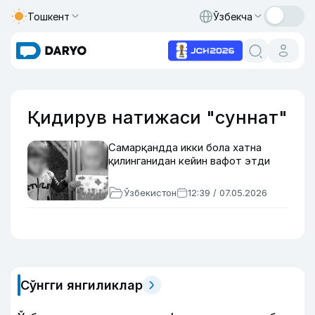
Тошкент
Ўзбекча
Қидирув натижаси "суннат"
Самарқандда икки бола хатна
қилинганидан кейин вафот этди
Ўзбекистон
12:39 / 07.05.2026
Сўнгги янгиликлар