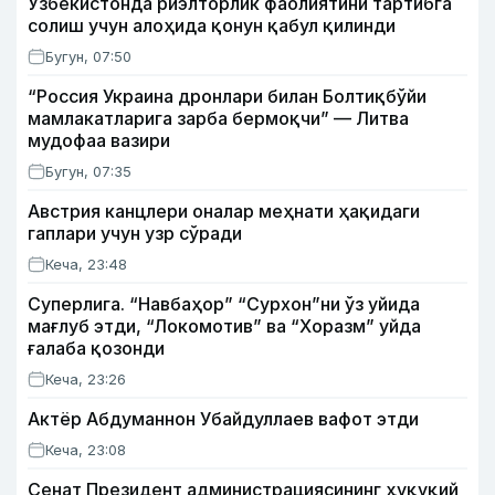
Ўзбекистонда риэлторлик фаолиятини тартибга
солиш учун алоҳида қонун қабул қилинди
Бугун, 07:50
“Россия Украина дронлари билан Болтиқбўйи
мамлакатларига зарба бермоқчи” — Литва
мудофаа вазири
Бугун, 07:35
Австрия канцлери оналар меҳнати ҳақидаги
гаплари учун узр сўради
Кеча, 23:48
Суперлига. “Навбаҳор” “Сурхон”ни ўз уйида
мағлуб этди, “Локомотив” ва “Хоразм” уйда
ғалаба қозонди
Кеча, 23:26
Актёр Абду­маннон Убайдуллаев вафот этди
Кеча, 23:08
Сенат Президент администрациясининг ҳуқуқий