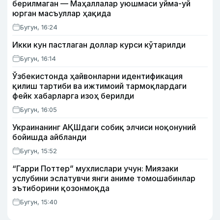
берилмаган — Маҳаллалар уюшмаси уйма-уй
юрган масъуллар ҳақида
Бугун, 16:24
Икки кун пастлаган доллар курси кўтарилди
Бугун, 16:14
Ўзбекистонда ҳайвонларни идентификация
қилиш тартиби ва ижтимоий тармоқлардаги
фейк хабарларга изоҳ берилди
Бугун, 16:05
Украинанинг АҚШдаги собиқ элчиси ноқонуний
бойишда айбланди
Бугун, 15:52
“Гарри Поттер” мухлислари учун: Миязаки
услубини эслатувчи янги аниме томошабинлар
эътиборини қозонмоқда
Бугун, 15:40