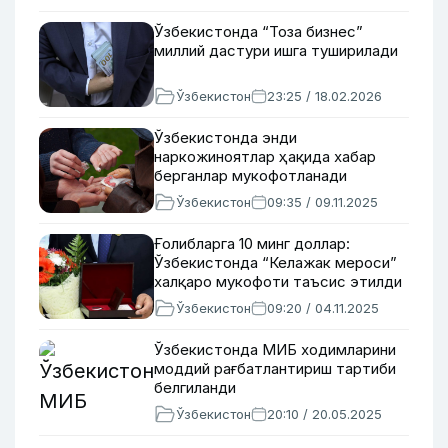
Ўзбекистонда “Тоза бизнес”
миллий дастури ишга туширилади
Ўзбекистон
23:25 / 18.02.2026
Ўзбекистонда энди
наркожиноятлар ҳақида хабар
берганлар мукофотланади
Ўзбекистон
09:35 / 09.11.2025
Ғолибларга 10 минг доллар:
Ўзбекистонда “Келажак мероси”
халқаро мукофоти таъсис этилди
Ўзбекистон
09:20 / 04.11.2025
Ўзбекистонда МИБ ходимларини
моддий рағбатлантириш тартиби
белгиланди
Ўзбекистон
20:10 / 20.05.2025