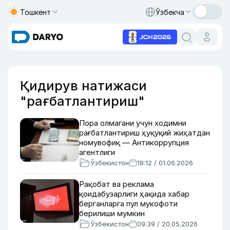
Тошкент
Ўзбекча
Қидирув натижаси
"рағбатлантириш"
Пора олмагани учун ходимни
рағбатлантириш ҳуқуқий жиҳатдан
номувофиқ — Антикоррупция
агентлиги
Ўзбекистон
18:12 / 01.06.2026
Рақобат ва реклама
қоидабузарлиги ҳақида хабар
берганларга пул мукофоти
берилиши мумкин
Ўзбекистон
09:39 / 20.05.2026