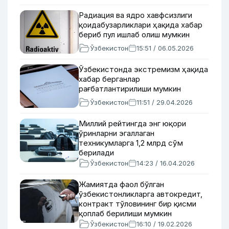
Радиация ва ядро хавфсизлиги
қоидабузарликлари ҳақида хабар
бериб пул ишлаб олиш мумкин
Ўзбекистон
15:51 / 06.05.2026
Ўзбекистонда экстремизм ҳақида
хабар берганлар
рағбатлантирилиши мумкин
Ўзбекистон
11:51 / 29.04.2026
Миллий рейтингда энг юқори
ўринларни эгаллаган
техникумларга 1,2 млрд сўм
берилади
Ўзбекистон
14:23 / 16.04.2026
Жамиятда фаол бўлган
ўзбекистонликларга автокредит,
контракт тўловининг бир қисми
қоплаб берилиши мумкин
Ўзбекистон
16:10 / 19.02.2026