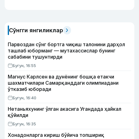
Сўнгги янгиликлар
Парвоздан сўнг бортга чиқиш талонини дарҳол
ташлаб юборманг — мутахассислар бунинг
сабабини тушунтирди
Бугун, 16:55
Магнус Карлсен ва дунёнинг бошқа етакчи
шахматчилари Самарқанддаги олимпиадани
ўтказиб юборади
Бугун, 16:40
Нетаньяхунинг ўлган акасига Угандада ҳайкал
қўйилди
Бугун, 16:35
Хонадонларга кириш бўйича топшириқ