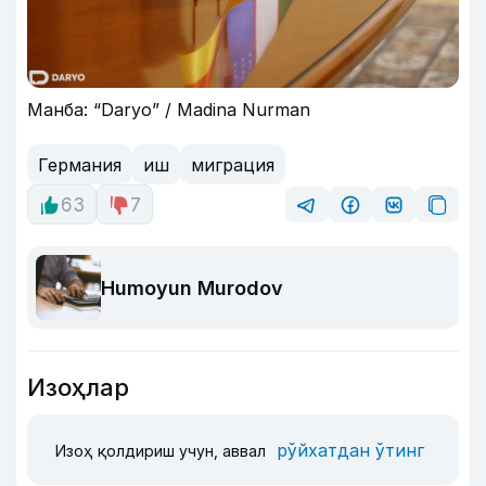
Манба: “Daryo” / Madina Nurman
Германия
иш
миграция
63
7
Humoyun Murodov
Изоҳлар
рўйхатдан ўтинг
Изоҳ қолдириш учун, аввал