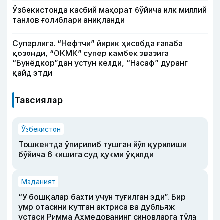
Ўзбекистонда касбий маҳорат бўйича илк миллий
танлов ғолиблари аниқланди
Суперлига. “Нефтчи” йирик ҳисобда ғалаба
қозонди, “ОКМК” супер камбек эвазига
“Бунёдкор”дан устун келди, “Насаф” дуранг
қайд этди
Тавсиялар
Ўзбекистон
Тошкентда ўпирилиб тушган йўл қурилиши
бўйича 6 кишига суд ҳукми ўқилди
Маданият
“У бошқалар бахти учун туғилган эди”. Бир
умр отасини кутган актриса ва дубльяж
устаси Римма Аҳмедованинг синовларга тўла