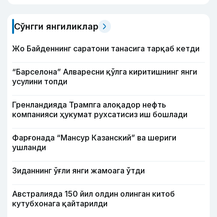
Сўнгги янгиликлар
Жо Байденнинг саратони танасига тарқаб кетди
“Барселона” Алваресни қўлга киритишнинг янги
усулини топди
Гренландияда Трампга алоқадор нефть
компанияси ҳукумат рухсатисиз иш бошлади
Фарғонада “Мансур Казанский” ва шериги
ушланди
Зиданнинг ўғли янги жамоага ўтди
Австралияда 150 йил олдин олинган китоб
кутубхонага қайтарилди