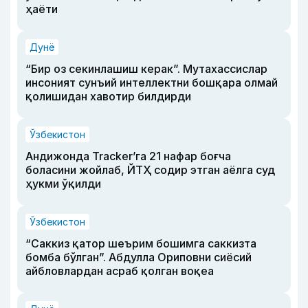
ҳаёти
Дунё
“Бир оз секинлашиш керак”. Мутахассислар
инсоният сунъий интеллектни бошқара олмай
қолишидан хавотир билдирди
Ўзбекистон
Андижонда Tracker’га 21 нафар боғча
боласини жойлаб, ЙТҲ содир этган аёлга суд
ҳукми ўқилди
Ўзбекистон
“Саккиз қатор шеърим бошимга саккизта
бомба бўлган”. Абдулла Ориповни сиёсий
айбловлардан асраб қолган воқеа