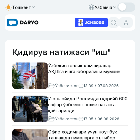
Тошкент
Ўзбекча
Қидирув натижаси "иш"
Ўзбекистонлик ҳамширалар
АҚШга ишга юборилиши мумкин
Ўзбекистон
13:39 / 07.08.2026
Июль ойида Россиядан қарийб 600
нафар ўзбекистонлик ватанга
қайтарилди
Ўзбекистон
17:05 / 06.08.2026
Офис ходимлари учун ноутбук
танлашда нималарга эътибор