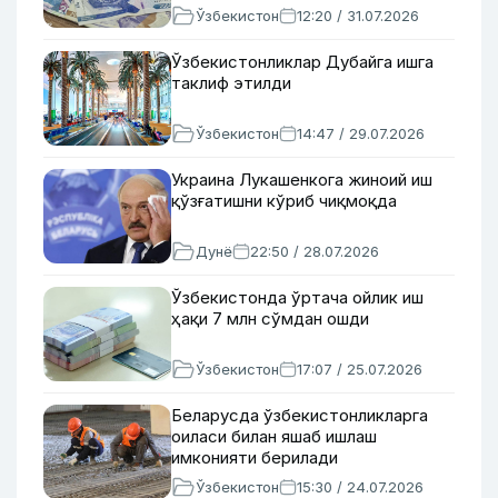
Ўзбекистон
12:20 / 31.07.2026
Ўзбекистонликлар Дубайга ишга
таклиф этилди
Ўзбекистон
14:47 / 29.07.2026
Украина Лукашенкога жиноий иш
қўзғатишни кўриб чиқмоқда
Дунё
22:50 / 28.07.2026
Ўзбекистонда ўртача ойлик иш
ҳақи 7 млн сўмдан ошди
Ўзбекистон
17:07 / 25.07.2026
Беларусда ўзбекистонликларга
оиласи билан яшаб ишлаш
имконияти берилади
Ўзбекистон
15:30 / 24.07.2026