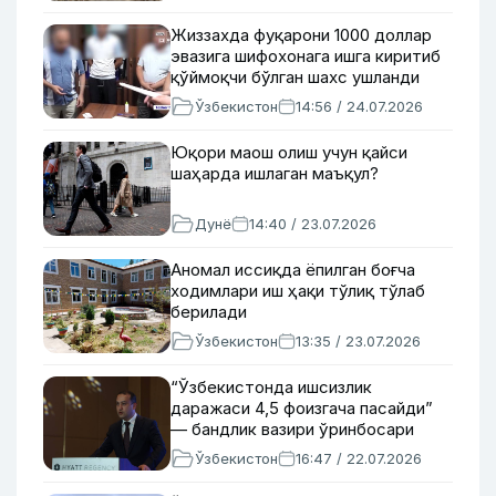
Жиззахда фуқарони 1000 доллар
эвазига шифохонага ишга киритиб
қўймоқчи бўлган шахс ушланди
Ўзбекистон
14:56 / 24.07.2026
Юқори маош олиш учун қайси
шаҳарда ишлаган маъқул?
Дунё
14:40 / 23.07.2026
Аномал иссиқда ёпилган боғча
ходимлари иш ҳақи тўлиқ тўлаб
берилади
Ўзбекистон
13:35 / 23.07.2026
“Ўзбекистонда ишсизлик
даражаси 4,5 фоизгача пасайди”
— бандлик вазири ўринбосари
Ўзбекистон
16:47 / 22.07.2026