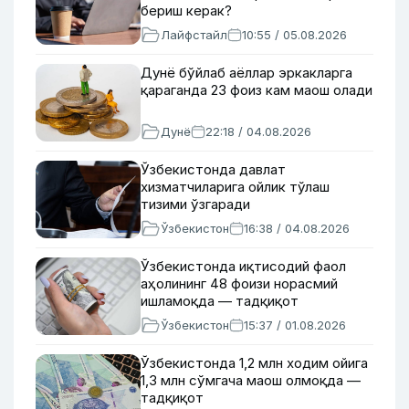
бериш керак?
Лайфстайл
10:55 / 05.08.2026
Дунё бўйлаб аёллар эркакларга
қараганда 23 фоиз кам маош олади
Дунё
22:18 / 04.08.2026
Ўзбекистонда давлат
хизматчиларига ойлик тўлаш
тизими ўзгаради
Ўзбекистон
16:38 / 04.08.2026
Ўзбекистонда иқтисодий фаол
аҳолининг 48 фоизи норасмий
ишламоқда — тадқиқот
Ўзбекистон
15:37 / 01.08.2026
Ўзбекистонда 1,2 млн ходим ойига
1,3 млн сўмгача маош олмоқда —
тадқиқот