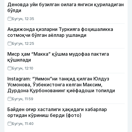
Деновда уйи бузилган оилага янгиси қуриладиган
бўлди
Бугун, 12:35
Андижонда қизларни Туркияга фоҳишаликка
сотмоқчи бўлган аёллар ушланди
Бугун, 12:25
Миср ҳам “Макка” қўшма мудофаа пактига
қўшилади
Бугун, 12:10
Instagram: “Уммон”ни танқид қилган Юлдуз
Усмонова, Ўзбекистонга келган Максим,
Дурдона Қурбонованинг қиёфадоши топилди
Бугун, 11:59
Байден оғир хасталиги ҳақидаги хабарлар
ортидан кўриниш берди (фото)
Бугун, 11:40