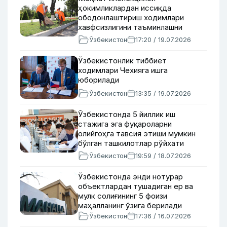
ҳокимликлардан иссиқда
ободонлаштириш ходимлари
хавфсизлигини таъминлашни
сўради
Ўзбекистон
17:20 / 19.07.2026
Ўзбекистонлик тиббиёт
ходимлари Чехияга ишга
юборилади
Ўзбекистон
13:35 / 19.07.2026
Ўзбекистонда 5 йиллик иш
стажига эга фуқароларни
олийгоҳга тавсия этиши мумкин
бўлган ташкилотлар рўйхати
тасдиқланди
Ўзбекистон
19:59 / 18.07.2026
Ўзбекистонда энди нотурар
объектлардан тушадиган ер ва
мулк солиғининг 5 фоизи
маҳалланинг ўзига берилади
Ўзбекистон
17:36 / 16.07.2026