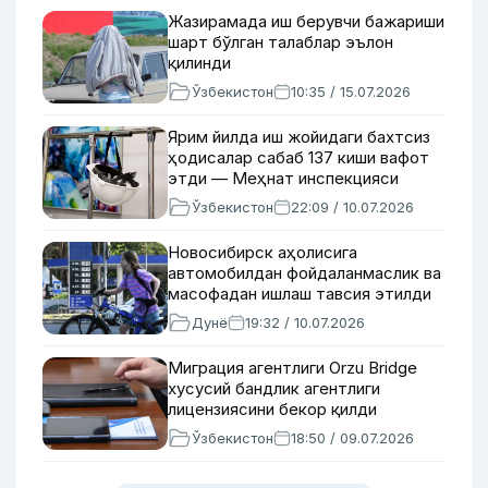
Жазирамада иш берувчи бажариши
шарт бўлган талаблар эълон
қилинди
Ўзбекистон
10:35 / 15.07.2026
Ярим йилда иш жойидаги бахтсиз
ҳодисалар сабаб 137 киши вафот
этди — Меҳнат инспекцияси
Ўзбекистон
22:09 / 10.07.2026
Новосибирск аҳолисига
автомобилдан фойдаланмаслик ва
масофадан ишлаш тавсия этилди
Дунё
19:32 / 10.07.2026
Миграция агентлиги Orzu Bridge
хусусий бандлик агентлиги
лицензиясини бекор қилди
Ўзбекистон
18:50 / 09.07.2026