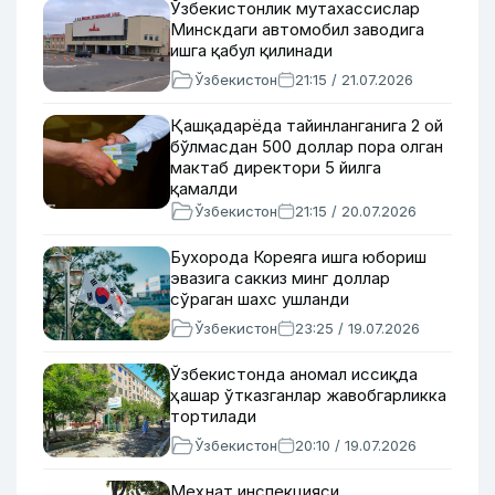
Ўзбекистонлик мутахассислар
Минскдаги автомобил заводига
ишга қабул қилинади
Ўзбекистон
21:15 / 21.07.2026
Қашқадарёда тайинланганига 2 ой
бўлмасдан 500 доллар пора олган
мактаб директори 5 йилга
қамалди
Ўзбекистон
21:15 / 20.07.2026
Бухорода Кореяга ишга юбориш
эвазига саккиз минг доллар
сўраган шахс ушланди
Ўзбекистон
23:25 / 19.07.2026
Ўзбекистонда аномал иссиқда
ҳашар ўтказганлар жавобгарликка
тортилади
Ўзбекистон
20:10 / 19.07.2026
Меҳнат инспекцияси