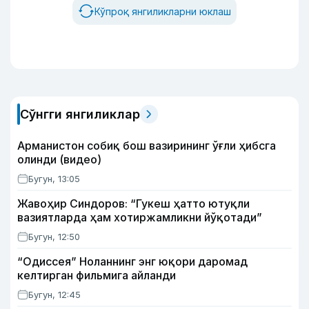
Кўпроқ янгиликларни юклаш
Сўнгги янгиликлар
Арманистон собиқ бош вазирининг ўғли ҳибсга
олинди (видео)
Бугун, 13:05
Жавоҳир Синдоров: “Гукеш ҳатто ютуқли
вазиятларда ҳам хотиржамликни йўқотади”
Бугун, 12:50
“Одиссея” Ноланнинг энг юқори даромад
келтирган фильмига айланди
Бугун, 12:45