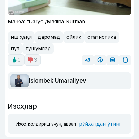
Манба: “Daryo”/Madina Nurman
иш ҳақи
даромад
ойлик
статистика
пул
тушумлар
0
3
Islombek Umaraliyev
Изоҳлар
рўйхатдан ўтинг
Изоҳ қолдириш учун, аввал