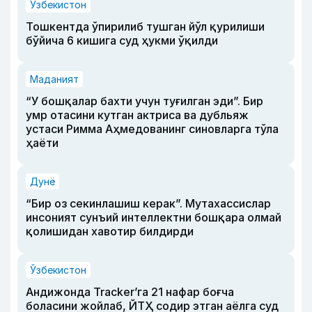
Ўзбекистон
Тошкентда ўпирилиб тушган йўл қурилиши
бўйича 6 кишига суд ҳукми ўқилди
Маданият
“У бошқалар бахти учун туғилган эди”. Бир
умр отасини кутган актриса ва дубльяж
устаси Римма Аҳмедованинг синовларга тўла
ҳаёти
Дунё
“Бир оз секинлашиш керак”. Мутахассислар
инсоният сунъий интеллектни бошқара олмай
қолишидан хавотир билдирди
Ўзбекистон
Андижонда Tracker’га 21 нафар боғча
боласини жойлаб, ЙТҲ содир этган аёлга суд