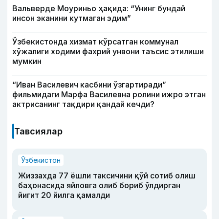
Вальверде Моуриньо ҳақида: “Унинг бундай
инсон эканини кутмаган эдим”
Ўзбекистонда хизмат кўрсатган коммунал
хўжалиги ходими фахрий унвони таъсис этилиши
мумкин
“Иван Василевич касбини ўзгартиради”
фильмидаги Марфа Василевна ролини ижро этган
актрисанинг тақдири қандай кечди?
Тавсиялар
Ўзбекистон
Жиззахда 77 ёшли таксичини қўй сотиб олиш
баҳонасида яйловга олиб бориб ўлдирган
йигит 20 йилга қамалди