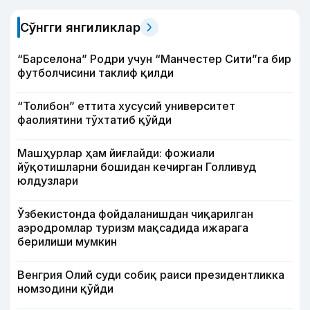
Сўнгги янгиликлар
“Барселона” Родри учун “Манчестер Сити”га бир
футболчисини таклиф қилди
“Толибон” еттита хусусий университет
фаолиятини тўхтатиб қўйди
Машҳурлар ҳам йиғлайди: фожиали
йўқотишларни бошидан кечирган Голливуд
юлдузлари
Ўзбекистонда фойдаланишдан чиқарилган
аэродромлар туризм мақсадида ижарага
берилиши мумкин
Венгрия Олий суди собиқ раиси президентликка
номзодини қўйди