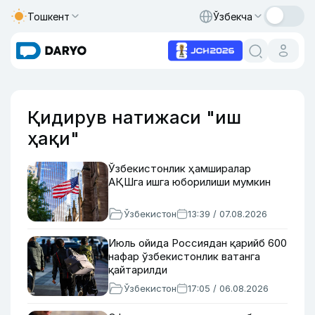
Тошкент
Ўзбекча
Қидирув натижаси "иш
ҳақи"
Ўзбекистонлик ҳамширалар
АҚШга ишга юборилиши мумкин
Ўзбекистон
13:39 / 07.08.2026
Июль ойида Россиядан қарийб 600
нафар ўзбекистонлик ватанга
қайтарилди
Ўзбекистон
17:05 / 06.08.2026