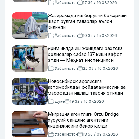
Ўзбекистон
17:36 / 16.07.2026
Жазирамада иш берувчи бажариши
шарт бўлган талаблар эълон
қилинди
Ўзбекистон
10:35 / 15.07.2026
Ярим йилда иш жойидаги бахтсиз
ҳодисалар сабаб 137 киши вафот
этди — Меҳнат инспекцияси
Ўзбекистон
22:09 / 10.07.2026
Новосибирск аҳолисига
автомобилдан фойдаланмаслик ва
масофадан ишлаш тавсия этилди
Дунё
19:32 / 10.07.2026
Миграция агентлиги Orzu Bridge
хусусий бандлик агентлиги
лицензиясини бекор қилди
Ўзбекистон
18:50 / 09.07.2026