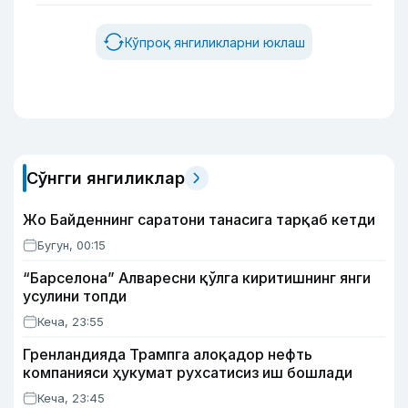
Кўпроқ янгиликларни юклаш
Сўнгги янгиликлар
Жо Байденнинг саратони танасига тарқаб кетди
Бугун, 00:15
“Барселона” Алваресни қўлга киритишнинг янги
усулини топди
Кеча, 23:55
Гренландияда Трампга алоқадор нефть
компанияси ҳукумат рухсатисиз иш бошлади
Кеча, 23:45