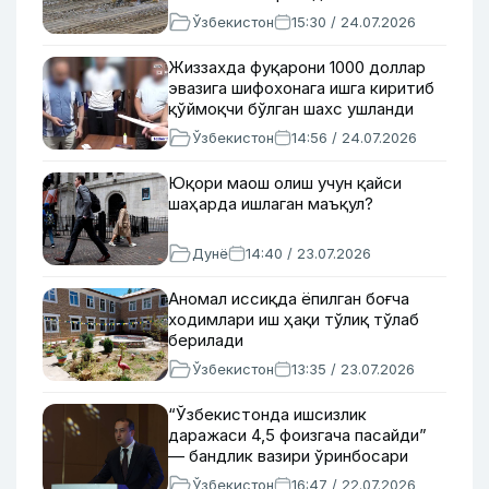
Ўзбекистон
15:30 / 24.07.2026
Жиззахда фуқарони 1000 доллар
эвазига шифохонага ишга киритиб
қўймоқчи бўлган шахс ушланди
Ўзбекистон
14:56 / 24.07.2026
Юқори маош олиш учун қайси
шаҳарда ишлаган маъқул?
Дунё
14:40 / 23.07.2026
Аномал иссиқда ёпилган боғча
ходимлари иш ҳақи тўлиқ тўлаб
берилади
Ўзбекистон
13:35 / 23.07.2026
“Ўзбекистонда ишсизлик
даражаси 4,5 фоизгача пасайди”
— бандлик вазири ўринбосари
Ўзбекистон
16:47 / 22.07.2026