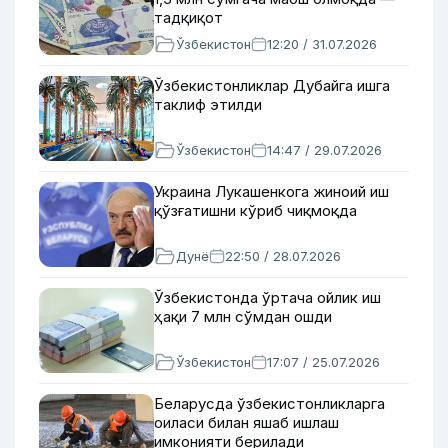
тадқиқот
Ўзбекистон
12:20 / 31.07.2026
Ўзбекистонликлар Дубайга ишга
таклиф этилди
Ўзбекистон
14:47 / 29.07.2026
Украина Лукашенкога жиноий иш
қўзғатишни кўриб чиқмоқда
Дунё
22:50 / 28.07.2026
Ўзбекистонда ўртача ойлик иш
ҳақи 7 млн сўмдан ошди
Ўзбекистон
17:07 / 25.07.2026
Беларусда ўзбекистонликларга
оиласи билан яшаб ишлаш
имконияти берилади