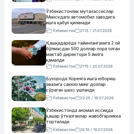
Ўзбекистонлик мутахассислар
Минскдаги автомобил заводига
ишга қабул қилинади
Ўзбекистон
21:15 / 21.07.2026
Қашқадарёда тайинланганига 2 ой
бўлмасдан 500 доллар пора олган
мактаб директори 5 йилга
қамалди
Ўзбекистон
21:15 / 20.07.2026
Бухорода Кореяга ишга юбориш
эвазига саккиз минг доллар
сўраган шахс ушланди
Ўзбекистон
23:25 / 19.07.2026
Ўзбекистонда аномал иссиқда
ҳашар ўтказганлар жавобгарликка
тортилади
Ўзбекистон
20:10 / 19.07.2026