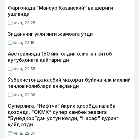
Фарғонада “Мансур Казанский” ва шериги
ушланди
Кеча, 23:25
Зиданнинг ўғли янги жамоага ўтди
Кеча, 23:15
Австралияда 150 йил олдин олинган китоб
кутубхонага қайтарилди
Кеча, 22:55
Ўзбекистонда касбий маҳорат бўйича илк миллий
танлов ғолиблари аниқланди
Кеча, 22:38
Суперлига. “Нефтчи” йирик ҳисобда ғалаба
қозонди, “ОКМК” супер камбек эвазига
“Бунёдкор”дан устун келди, “Насаф” дуранг
қайд этди
Кеча, 22:07