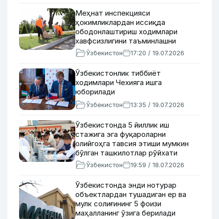
Меҳнат инспекцияси
ҳокимликлардан иссиқда
ободонлаштириш ходимлари
хавфсизлигини таъминлашни
сўради
Ўзбекистон
17:20 / 19.07.2026
Ўзбекистонлик тиббиёт
ходимлари Чехияга ишга
юборилади
Ўзбекистон
13:35 / 19.07.2026
Ўзбекистонда 5 йиллик иш
стажига эга фуқароларни
олийгоҳга тавсия этиши мумкин
бўлган ташкилотлар рўйхати
тасдиқланди
Ўзбекистон
19:59 / 18.07.2026
Ўзбекистонда энди нотурар
объектлардан тушадиган ер ва
мулк солиғининг 5 фоизи
маҳалланинг ўзига берилади