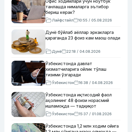
Офис ходимлари учун ноутбук
танлашда нималарга эътибор
бериш керак?
Лайфстайл
10:55 / 05.08.2026
Дунё бўйлаб аёллар эркакларга
қараганда 23 фоиз кам маош олади
Дунё
22:18 / 04.08.2026
Ўзбекистонда давлат
хизматчиларига ойлик тўлаш
тизими ўзгаради
Ўзбекистон
16:38 / 04.08.2026
Ўзбекистонда иқтисодий фаол
аҳолининг 48 фоизи норасмий
ишламоқда — тадқиқот
Ўзбекистон
15:37 / 01.08.2026
Ўзбекистонда 1,2 млн ходим ойига
1,3 млн сўмгача маош олмоқда —