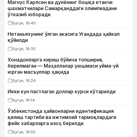
Магнус Карлсен ва дунёнинг бошқа етакчи
шахматчилари Самарқанддаги олимпиадани
ўтказиб юборади
Бугун, 16:40
Нетаньяхунинг ўлган акасига Угандада ҳайкал
қўйилди
Бугун, 16:35
Хонадонларга кириш бўйича топшириқ
берилмаган — Маҳаллалар уюшмаси уйма-уй
юрган масъуллар ҳақида
Бугун, 16:24
Икки кун пастлаган доллар курси кўтарилди
Бугун, 16:14
Ўзбекистонда ҳайвонларни идентификация
қилиш тартиби ва ижтимоий тармоқлардаги
фейк хабарларга изоҳ берилди
Бугун, 16:05