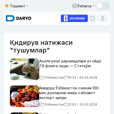
Тошкент
Ўзбекча
Қидирув натижаси
"тушумлар"
Аҳоли реал даромадлари уч ойда
7,8 фоизга ошди — Статқўм
Ўзбекистон
19:33 / 02.05.2026
Январда Ўзбекистон салкам 100
млн долларлик мева-сабзавот
экспорт қилди
Ўзбекистон
21:05 / 20.03.2026