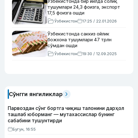
Ўзбекистонда бир йилда солиқ
тушумлари 24,3 фоизга, экспорт
17,5 фоизга ошди
Ўзбекистон
17:25 / 22.01.2026
Ўзбекистонда саккиз ойлик
божхона тушумлари 47 трлн
сўмдан ошди
Ўзбекистон
19:30 / 12.09.2025
Сўнгги янгиликлар
Парвоздан сўнг бортга чиқиш талонини дарҳол
ташлаб юборманг — мутахассислар бунинг
сабабини тушунтирди
Бугун, 16:55