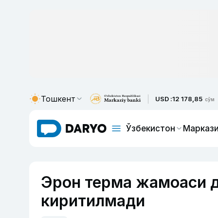
Тошкент
USD :
12 178,85
сўм
Ўзбекистон
Маркази
Эрон терма жамоаси д
киритилмади