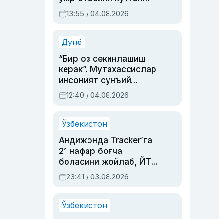
актриса ва дубльяж
13:55 / 04.08.2026
устаси Римма
Аҳмедованинг
синовларга тўла ҳаёти
Дунё
“Бир оз секинлашиш
керак”. Мутахассислар
инсоният сунъий
интеллектни бошқара
12:40 / 04.08.2026
олмай қолишидан
хавотир билдирди
Ўзбекистон
Андижонда Tracker’га
21 нафар боғча
боласини жойлаб, ЙТҲ
содир этган аёлга суд
23:41 / 03.08.2026
ҳукми ўқилди
Ўзбекистон