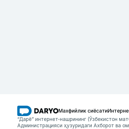
Махфийлик сиёсати
Интерне
“Дарё” интернет-нашрининг (Ўзбекистон мат
Администрацияси ҳузуридаги Ахборот ва ом