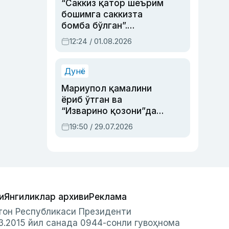
“Саккиз қатор шеърим
бошимга саккизта
бомба бўлган”.
Абдулла Ориповни
12:24 / 01.08.2026
сиёсий айбловлардан
асраб қолган воқеа
Дунё
Мариупол қамалини
ёриб ўтган ва
“Изварино қозони”дан
чиққан қаҳрамон —
19:50 / 29.07.2026
Украина армияси бош
қўмондони Драпатий
ҳақида
и
Янгиликлар архиви
Реклама
стон Республикаси Президенти
3.2015 йил санада 0944-сонли гувоҳнома