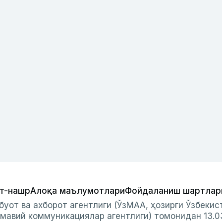
т-нашр
Алоқа маълумотлари
Фойдаланиш шартлар
буот ва ахборот агентлиги (ЎзМАА, ҳозирги Ўзбеки
мавий коммуникациялар агентлиги) томонидан 13.0