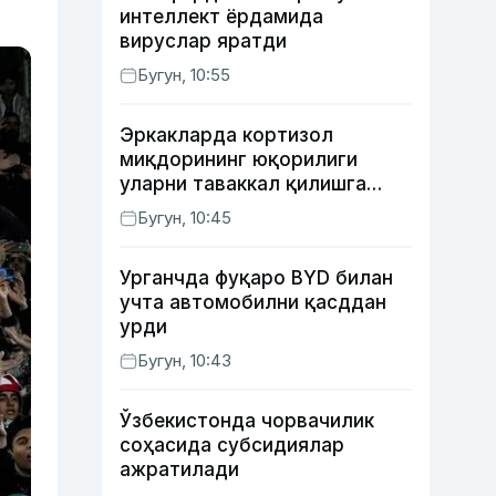
интеллект ёрдамида
вируслар яратди
Бугун, 10:55
Эркакларда кортизол
миқдорининг юқорилиги
уларни таваккал қилишга
ундайди — янги тадқиқот
Бугун, 10:45
Урганчда фуқаро BYD билан
учта автомобилни қасддан
урди
Бугун, 10:43
Ўзбекистонда чорвачилик
соҳасида субсидиялар
ажратилади