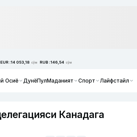
EUR :
RUB :
14 053,18
146,54
сўм
сўм
й Осиё
Дунё
Пул
Маданият
Спорт
Лайфстайл
елегацияси Канадага