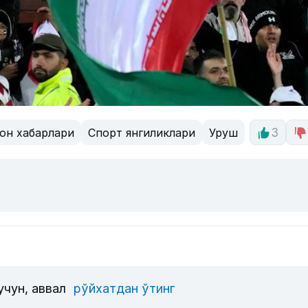
он хабарлари
Спорт янгиликлари
Уруш
3
учун, аввал
рўйхатдан ўтинг