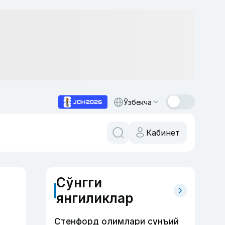
Ўзбекча
Кабинет
Сўнгги
янгиликлар
Стенфорд олимлари сунъий