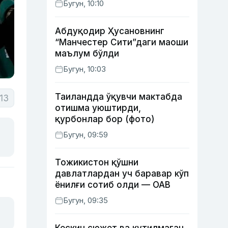
Бугун, 10:10
Абдуқодир Ҳусановнинг
“Манчестер Сити”даги маоши
маълум бўлди
Бугун, 10:03
Таиландда ўқувчи мактабда
13
отишма уюштирди,
қурбонлар бор (фото)
Бугун, 09:59
Тожикистон қўшни
давлатлардан уч баравар кўп
ёнилғи сотиб олди — ОАВ
Бугун, 09:35