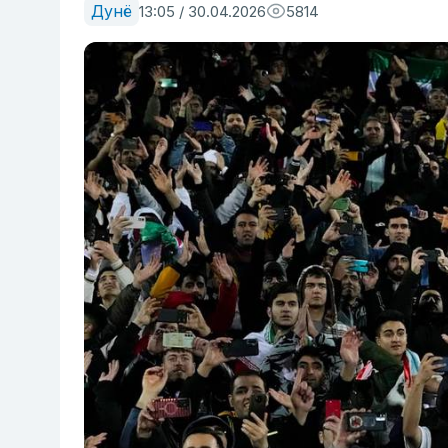
Дунё
13:05 / 30.04.2026
5814