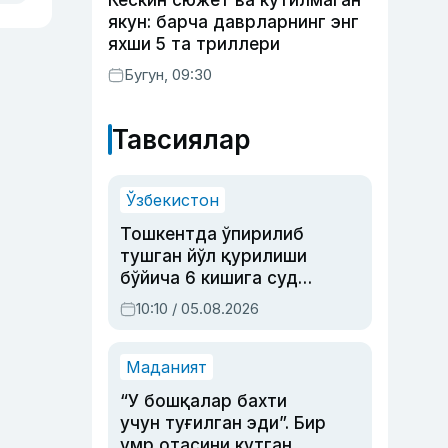
Кескин сюжет ва кутилмаган
якун: барча даврларнинг энг
яхши 5 та триллери
Бугун, 09:30
Тавсиялар
Ўзбекистон
Тошкентда ўпирилиб
тушган йўл қурилиши
бўйича 6 кишига суд
ҳукми ўқилди
10:10 / 05.08.2026
Маданият
“У бошқалар бахти
учун туғилган эди”. Бир
умр отасини кутган