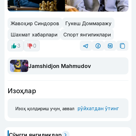
Жавоҳир Синдоров
Гукеш Доммаражу
Шахмат хабарлари
Спорт янгиликлари
3
0
Jamshidjon Mahmudov
Изоҳлар
рўйхатдан ўтинг
Изоҳ қолдириш учун, аввал
Сўнгги янгиликлар