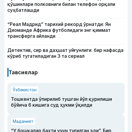
қўшинлари полковниги билан телефон орқали
суҳбатлашди
“Реал Мадрид” тарихий рекорд ўрнатди: Ян
Диоманде Африка футболидаги энг қиммат
трансферга айланди
Детектив, сир ва даҳшат уйғунлиги: бир нафасда
кўриб тугатиладиган 3 та сериал
Тавсиялар
Ўзбекистон
Тошкентда ўпирилиб тушган йўл қурилиши
бўйича 6 кишига суд ҳукми ўқилди
Маданият
“У бошқалар бахти учун туғилган эди”. Бир