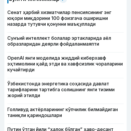
Сенат ҳарбий хизматчилар пенсиясининг энг
юқори миқдорини 100 фоизгача оширишни
назарда тутувчи қонунни маъқуллади
Сунъий интеллект болалар эртакларида аёл
образларидан деярли фойдаланмаяпти
OpenAI янги моделида жиддий киберхавф
эҳтимолини қайд этди ва хавфсизлик чораларини
кучайтирди
Ўзбекистонда энергетика соҳасида давлат
тарифларини тартибга солишнинг янги тизими
жорий этилди
Голливуд актёрларининг кўпчилик билмайдиган
таниқли қариндошлари
Путин ўтган йили “ҳалок бўлган” ҳаво-десант