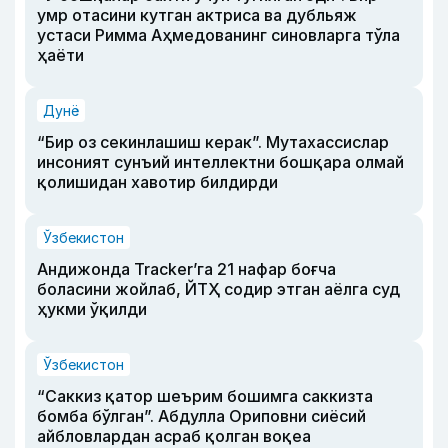
умр отасини кутган актриса ва дубльяж
устаси Римма Аҳмедованинг синовларга тўла
ҳаёти
Дунё
“Бир оз секинлашиш керак”. Мутахассислар
инсоният сунъий интеллектни бошқара олмай
қолишидан хавотир билдирди
Ўзбекистон
Андижонда Tracker’га 21 нафар боғча
боласини жойлаб, ЙТҲ содир этган аёлга суд
ҳукми ўқилди
Ўзбекистон
“Саккиз қатор шеърим бошимга саккизта
бомба бўлган”. Абдулла Ориповни сиёсий
айбловлардан асраб қолган воқеа