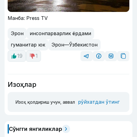
Манба: Press TV
Эрон
инсонпарварлик ёрдами
гуманитар юк
Эрон—Ўзбекистон
19
1
Изоҳлар
рўйхатдан ўтинг
Изоҳ қолдириш учун, аввал
Сўнгги янгиликлар