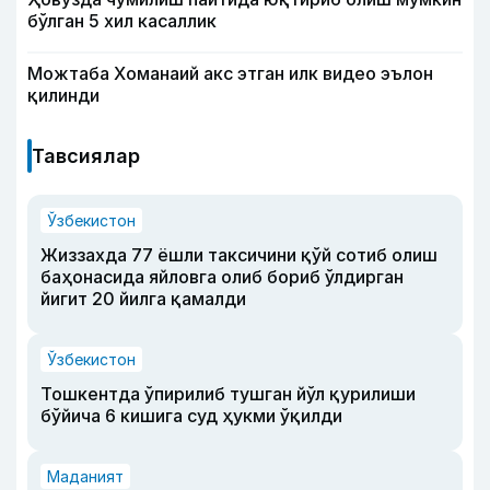
бўлган 5 хил касаллик
Можтаба Хоманаий акс этган илк видео эълон
қилинди
Тавсиялар
Ўзбекистон
Жиззахда 77 ёшли таксичини қўй сотиб олиш
баҳонасида яйловга олиб бориб ўлдирган
йигит 20 йилга қамалди
Ўзбекистон
Тошкентда ўпирилиб тушган йўл қурилиши
бўйича 6 кишига суд ҳукми ўқилди
Маданият