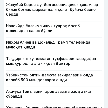
Жанубий Корея футбол ассоциацияси ҳакамлар
билан боғлиқ шармандали ҳолат бўйича баёнот
берди
Навоийда ёлланма ишчи тупроқ босиб
қолишидан ҳалок бўлди
Илҳом Алиев ва Дональд Трамп телефонда
мулоқот қилди
Тақдирнинг кутилмаган туҳфалари: тасодифан
машҳур ролга эга чиққан 8 актёр
Ўзбекистон олтин-валюта захиралари июлда
қарийб 590 млн долларга ошди
Ака-ука Тейтларни гаров эвазига озод этиш
сўралди
Ҳовузда чўмилиш пайтида юқтириб олиш мумкин