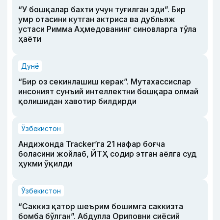
“У бошқалар бахти учун туғилган эди”. Бир
умр отасини кутган актриса ва дубльяж
устаси Римма Аҳмедованинг синовларга тўла
ҳаёти
Дунё
“Бир оз секинлашиш керак”. Мутахассислар
инсоният сунъий интеллектни бошқара олмай
қолишидан хавотир билдирди
Ўзбекистон
Андижонда Tracker’га 21 нафар боғча
боласини жойлаб, ЙТҲ содир этган аёлга суд
ҳукми ўқилди
Ўзбекистон
“Саккиз қатор шеърим бошимга саккизта
бомба бўлган”. Абдулла Ориповни сиёсий