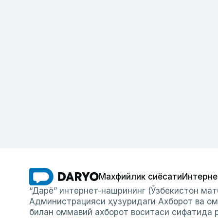
Махфийлик сиёсати
Интерне
“Дарё” интернет-нашрининг (Ўзбекистон мат
Администрацияси ҳузуридаги Ахборот ва ом
билан оммавий ахборот воситаси сифатида р