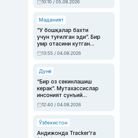
10:10 / 05.08.2026
Маданият
“У бошқалар бахти
учун туғилган эди”. Бир
умр отасини кутган
актриса ва дубльяж
13:55 / 04.08.2026
устаси Римма
Аҳмедованинг
синовларга тўла ҳаёти
Дунё
“Бир оз секинлашиш
керак”. Мутахассислар
инсоният сунъий
интеллектни бошқара
12:40 / 04.08.2026
олмай қолишидан
хавотир билдирди
Ўзбекистон
Андижонда Tracker’га