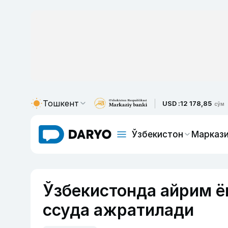
Тошкент
USD :
12 178,85
сўм
Ўзбекистон
Маркази
Ўзбекистонда айрим ё
ссуда ажратилади