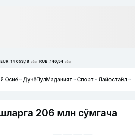
EUR :
RUB :
14 053,18
146,54
сўм
сўм
й Осиё
Дунё
Пул
Маданият
Спорт
Лайфстайл
шларга 206 млн сўмгача