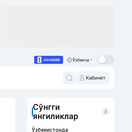
Ўзбекча
Кабинет
Сўнгги
янгиликлар
Ўзбекистонда