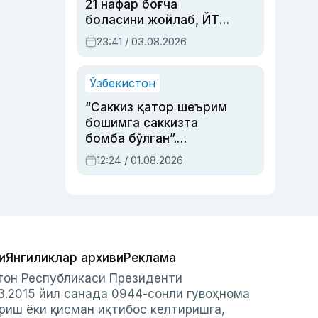
21 нафар боғча
боласини жойлаб, ЙТҲ
содир этган аёлга суд
23:41 / 03.08.2026
ҳукми ўқилди
Ўзбекистон
“Саккиз қатор шеърим
бошимга саккизта
бомба бўлган”.
Абдулла Ориповни
12:24 / 01.08.2026
сиёсий айбловлардан
асраб қолган воқеа
и
Янгиликлар архиви
Реклама
стон Республикаси Президенти
3.2015 йил санада 0944-сонли гувоҳнома
риш ёки қисман иқтибос келтиришга,