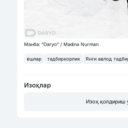
Манба: “Daryo” / Madina Nurman
ёшлар
тадбиркорлик
Янги авлод тадби
Изоҳлар
Изоҳ қолдириш 