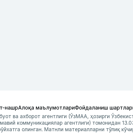
т-нашр
Алоқа маълумотлари
Фойдаланиш шартлар
буот ва ахборот агентлиги (ЎзМАА, ҳозирги Ўзбеки
мавий коммуникациялар агентлиги) томонидан 13.0
ўйхатга олинган. Матнли материалларни тўлиқ кўчи