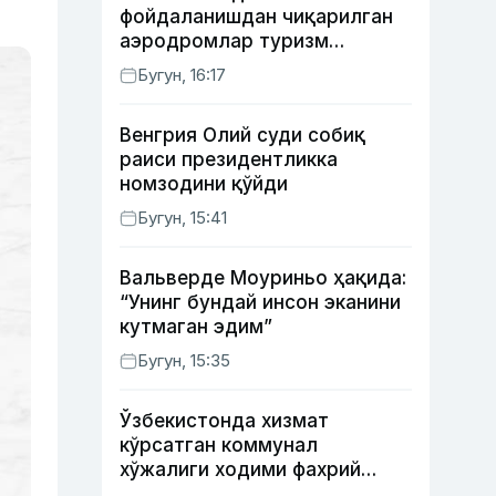
фойдаланишдан чиқарилган
аэродромлар туризм
мақсадида ижарага
Бугун, 16:17
берилиши мумкин
Венгрия Олий суди собиқ
раиси президентликка
номзодини қўйди
Бугун, 15:41
Вальверде Моуриньо ҳақида:
“Унинг бундай инсон эканини
кутмаган эдим”
Бугун, 15:35
Ўзбекистонда хизмат
кўрсатган коммунал
хўжалиги ходими фахрий
унвони таъсис этилиши