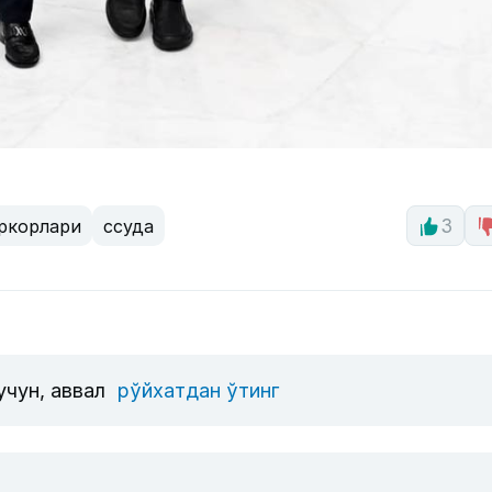
ркорлари
ссуда
3
учун, аввал
рўйхатдан ўтинг