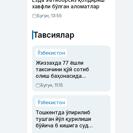
Ёзда эътиборсиз қолдириш
хавфли бўлган аломатлар
Бугун, 13:55
Тавсиялар
Ўзбекистон
Жиззахда 77 ёшли
таксичини қўй сотиб
олиш баҳонасида
яйловга олиб бориб
Бугун, 11:15
ўлдирган йигит 20
йилга қамалди
Ўзбекистон
Тошкентда ўпирилиб
тушган йўл қурилиши
бўйича 6 кишига суд
ҳукми ўқилди