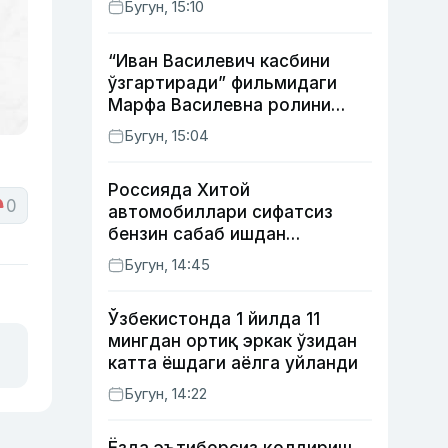
Бугун, 15:10
мумкин
“Иван Василевич касбини
ўзгартиради” фильмидаги
Марфа Василевна ролини
ижро этган актрисанинг
Бугун, 15:04
тақдири қандай кечди?
Россияда Хитой
0
автомобиллари сифатсиз
бензин сабаб ишдан
чиқмоқда
Бугун, 14:45
Ўзбекистонда 1 йилда 11
мингдан ортиқ эркак ўзидан
катта ёшдаги аёлга уйланди
Бугун, 14:22