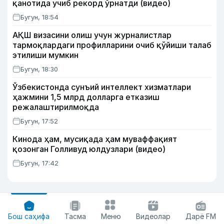
қанотида учиб рекорд ўрнатди (видео)
Бугун, 18:54
АҚШ визасини олиш учун журналистлар
тармоқлардаги профилларини очиб қўйиши талаб
этилиши мумкин
Бугун, 18:30
Ўзбекистонда сунъий интеллект хизматлари
ҳажмини 1,5 млрд долларга етказиш
режалаштирилмоқда
Бугун, 17:52
Кинода ҳам, мусиқада ҳам муваффақият
қозонган Голливуд юлдузлари (видео)
Бугун, 17:42
Бош саҳифа
Тасма
Меню
Видеолар
Дарё FM