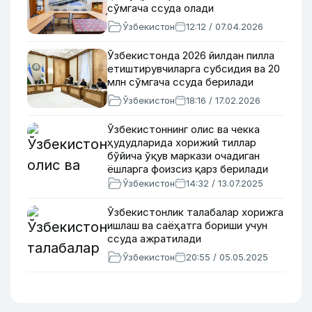
сўмгача ссуда олади
Ўзбекистон
12:12 / 07.04.2026
Ўзбекистонда 2026 йилдан пилла
етиштирувчиларга субсидия ва 20
млн сўмгача ссуда берилади
Ўзбекистон
18:16 / 17.02.2026
Ўзбекистоннинг олис ва чекка
ҳудудларида хорижий тиллар
бўйича ўқув маркази очадиган
ёшларга фоизсиз қарз берилади
Ўзбекистон
14:32 / 13.07.2025
Ўзбекистонлик талабалар хорижга
ишлаш ва саёҳатга бориши учун
ссуда ажратилади
Ўзбекистон
20:55 / 05.05.2025