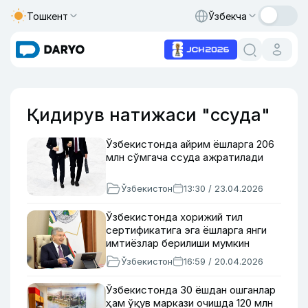
Тошкент
Ўзбекча
Қидирув натижаси "ссуда"
Ўзбекистонда айрим ёшларга 206
млн сўмгача ссуда ажратилади
Ўзбекистон
13:30 / 23.04.2026
Ўзбекистонда хорижий тил
сертификатига эга ёшларга янги
имтиёзлар берилиши мумкин
Ўзбекистон
16:59 / 20.04.2026
Ўзбекистонда 30 ёшдан ошганлар
ҳам ўқув маркази очишда 120 млн