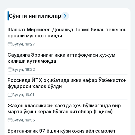
Сўнгги янгиликлар
Шавкат Мирзиёев Дональд Трамп билан телефон
орқали мулоқот қилди
Бугун, 19:27
Саудияга Эроннинг икки иттифоқчиси ҳужум
қилиши кутилмоқда
Бугун, 19:22
Россияда ЙТҲ оқибатида икки нафар Ўзбекистон
фуқароси ҳалок бўлди
Бугун, 19:01
Жаҳон классикаси: ҳаётда ҳеч бўлмаганда бир
марта ўқиш керак бўлган китоблар (II қисм)
Бугун, 18:55
Британиялик 97 ёшли кўзи ожиз аёл самолёт