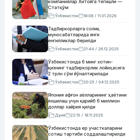
компаниялар Хитойга тегишли —
Статқўм
Ўзбекистон
18:08 / 11.01.2026
Тадбиркорларга солиқ
муносабатларида янги
енгилликлар берилди
Ўзбекистон
21:44 / 26.12.2025
Ўзбекистонда 6 минг хотин-
қизнинг тадбиркорлик лойиҳасига
2 трлн сўм йўналтирилади
Ўзбекистон
20:25 / 04.12.2025
Япония афғон аёлларининг ҳаётини
яхшилаш учун қарийб 6 миллион
доллар хайрия қилди
Дунё
22:15 / 18.11.2025
Ўзбекистонда ер участкаларини
сотиш тартиби соддалаштирилди