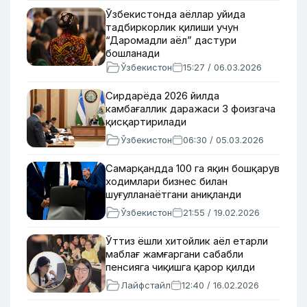
Ўзбекистонда аёллар уйида
тадбиркорлик қилиши учун
“Даромадли аёл” дастури
бошланади
Ўзбекистон
15:27 / 06.03.2026
Сирдарёда 2026 йилда
камбағаллик даражаси 3 фоизгача
қисқартирилади
Ўзбекистон
06:30 / 05.03.2026
Самарқандда 100 га яқин бошқарув
ходимлари бизнес билан
шуғулланаётгани аниқланди
Ўзбекистон
21:55 / 19.02.2026
Ўттиз ёшли хитойлик аёл етарли
маблағ жамғаргани сабабли
пенсияга чиқишга қарор қилди
Лайфстайл
12:40 / 16.02.2026