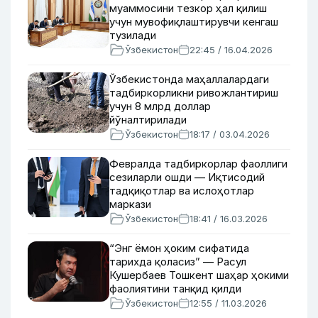
муаммосини тезкор ҳал қилиш
учун мувофиқлаштирувчи кенгаш
тузилади
Ўзбекистон
22:45 / 16.04.2026
Ўзбекистонда маҳаллалардаги
тадбиркорликни ривожлантириш
учун 8 млрд доллар
йўналтирилади
Ўзбекистон
18:17 / 03.04.2026
Февралда тадбиркорлар фаоллиги
сезиларли ошди — Иқтисодий
тадқиқотлар ва ислоҳотлар
маркази
Ўзбекистон
18:41 / 16.03.2026
“Энг ёмон ҳоким сифатида
тарихда қоласиз” — Расул
Кушербаев Тошкент шаҳар ҳокими
фаолиятини танқид қилди
Ўзбекистон
12:55 / 11.03.2026