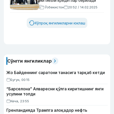
имтиёзли кредитлар берилади
Ўзбекистон
20:52 / 14.02.2025
Кўпроқ янгиликларни юклаш
Сўнгги янгиликлар
Жо Байденнинг саратони танасига тарқаб кетди
Бугун, 00:15
“Барселона” Алваресни қўлга киритишнинг янги
усулини топди
Кеча, 23:55
Гренландияда Трампга алоқадор нефть