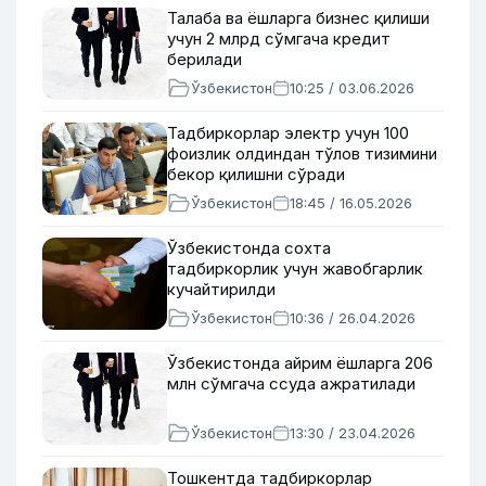
Талаба ва ёшларга бизнес қилиши
учун 2 млрд сўмгача кредит
берилади
Ўзбекистон
10:25 / 03.06.2026
Тадбиркорлар электр учун 100
фоизлик олдиндан тўлов тизимини
бекор қилишни сўради
Ўзбекистон
18:45 / 16.05.2026
Ўзбекистонда сохта
тадбиркорлик учун жавобгарлик
кучайтирилди
Ўзбекистон
10:36 / 26.04.2026
Ўзбекистонда айрим ёшларга 206
млн сўмгача ссуда ажратилади
Ўзбекистон
13:30 / 23.04.2026
Тошкентда тадбиркорлар