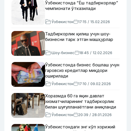
Ўзбекистонда “Ёш тадбиркорлар”
чемпионати ўтказилади
Ўзбекистон
17:15 / 15.02.2026
Тадбиркорлик қилиш учун шоу-
бизнесни тарк этган машҳурлар
Шоу-бизнес
18:45 / 12.02.2026
Ўзбекистонда бизнес бошлаш учун
гаровсиз кредитлар миқдори
оширилади
Ўзбекистон
17:10 / 09.02.2026
Хоразмда 60 га яқин давлат
хизматчиларининг тадбиркорлик
билан шуғулланаётгани аниқланди
Ўзбекистон
20:39 / 28.01.2026
Ўзбекистондаги энг кўп хорижий