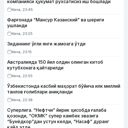
компанияси ҳукумат рухсатисиз иш бошлади
Кеча, 23:45
Фарғонада “Мансур Казанский” ва шериги
ушланди
Кеча, 23:25
Зиданнинг ўғли янги жамоага ўтди
Кеча, 23:15
Австралияда 150 йил олдин олинган китоб
кутубхонага қайтарилди
Кеча, 22:55
Ўзбекистонда касбий маҳорат бўйича илк миллий
танлов ғолиблари аниқланди
Кеча, 22:38
Суперлига. “Нефтчи” йирик ҳисобда ғалаба
қозонди, “ОКМК” супер камбек эвазига
“Бунёдкор”дан устун келди, “Насаф” дуранг
қайд этди