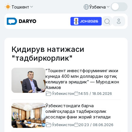
Тошкент
Ўзбекча
Қидирув натижаси
"тадбиркорлик"
“Тошкент инвестфорумининг икки
кунида 400 млн доллардан ортиқ
келишувга эришдик” — Муроджон
Азимов
Ўзбекистон
14:55 / 18.06.2026
Ўзбекистондаги барча
олийгоҳларда тадбиркорлик
асослари фани жорий этилади
Ўзбекистон
20:23 / 08.06.2026