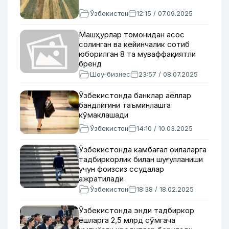
Ўзбекистон
12:15 / 07.09.2025
Машҳурлар томонидан асос
солинган ва кейинчалик сотиб
юборилган 8 та муваффақиятли
бренд
Шоу-бизнес
23:57 / 08.07.2025
Ўзбекистонда банклар аёллар
бандлигини таъминлашга
кўмаклашади
Ўзбекистон
14:10 / 10.03.2025
Ўзбекистонда камбағал оилаларга
тадбиркорлик билан шуғулланиши
учун фоизсиз ссудалар
ажратилади
Ўзбекистон
18:38 / 18.02.2025
Ўзбекистонда энди тадбиркор
ёшларга 2,5 млрд сўмгача