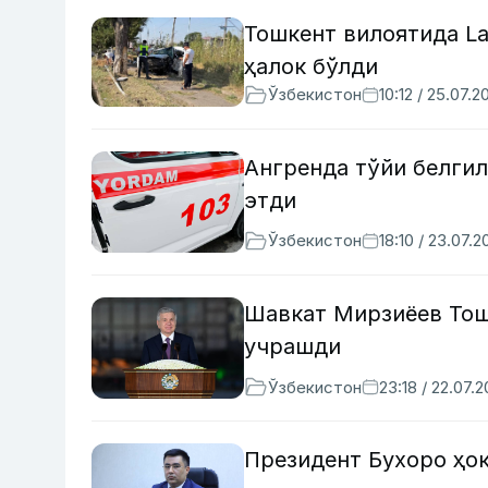
Тошкент вилоятида La
ҳалок бўлди
Ўзбекистон
10:12 / 25.07.2
Ангренда тўйи белгил
этди
Ўзбекистон
18:10 / 23.07.2
Шавкат Мирзиёев Тош
учрашди
Ўзбекистон
23:18 / 22.07.
Президент Бухоро ҳо