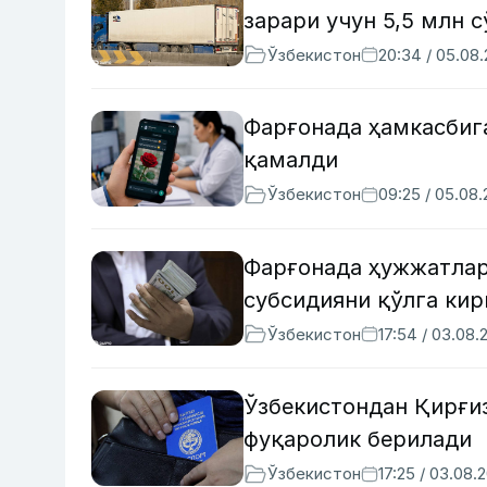
зарари учун 5,5 млн 
Ўзбекистон
20:34 / 05.08
Фарғонада ҳамкасбиг
қамалди
Ўзбекистон
09:25 / 05.08
Фарғонада ҳужжатлар
субсидияни қўлга ки
Ўзбекистон
17:54 / 03.08.
Ўзбекистондан Қирғи
фуқаролик берилади
Ўзбекистон
17:25 / 03.08.