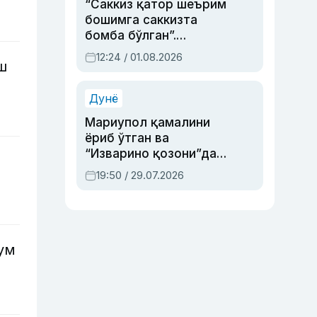
“Саккиз қатор шеърим
бошимга саккизта
бомба бўлган”.
Абдулла Ориповни
12:24 / 01.08.2026
ш
сиёсий айбловлардан
асраб қолган воқеа
Дунё
Мариупол қамалини
ёриб ўтган ва
“Изварино қозони”дан
чиққан қаҳрамон —
19:50 / 29.07.2026
Украина армияси бош
қўмондони Драпатий
ҳақида
ум