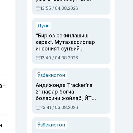
актриса ва дубльяж
13:55 / 04.08.2026
устаси Римма
Аҳмедованинг
синовларга тўла ҳаёти
Дунё
“Бир оз секинлашиш
керак”. Мутахассислар
инсоният сунъий
интеллектни бошқара
12:40 / 04.08.2026
олмай қолишидан
хавотир билдирди
Ўзбекистон
ан
Андижонда Tracker’га
21 нафар боғча
боласини жойлаб, ЙТҲ
содир этган аёлга суд
23:41 / 03.08.2026
ҳукми ўқилди
Ўзбекистон
и