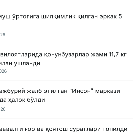
муш ўртоғига шилқимлик қилган эркак 5
026
вилоятларида қонунбузарлар жами 11,7 кг
илан ушланди
2026
ажбурий жалб этилган “Инсон” маркази
да ҳалок бўлди
026
аввалги ғор ва қоятош суратлари топилди