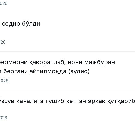
2026
 содир бўлди
026
фермерни ҳақоратлаб, ерни мажбуран
 бергани айтилмоқда (аудио)
2026
зсув каналига тушиб кетган эркак қутқари
2026