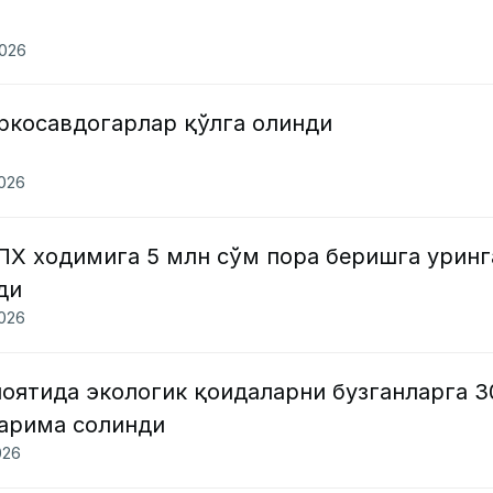
2026
ркосавдогарлар қўлга олинди
2026
ПХ ходимига 5 млн сўм пора беришга уринг
ди
2026
оятида экологик қоидаларни бузганларга 3
арима солинди
026