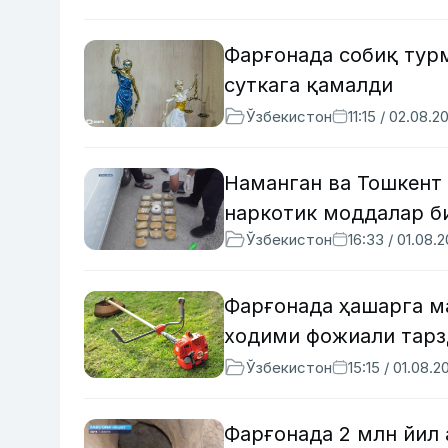
Фарғонада собиқ тур
суткага қамалди
Ўзбекистон
11:15 / 02.08.2
Наманган ва Тошкент 
наркотик моддалар б
Ўзбекистон
16:33 / 01.08.
Фарғонада ҳашарга м
ходими фожиали тарз
Ўзбекистон
15:15 / 01.08.2
Фарғонада 2 млн йил 