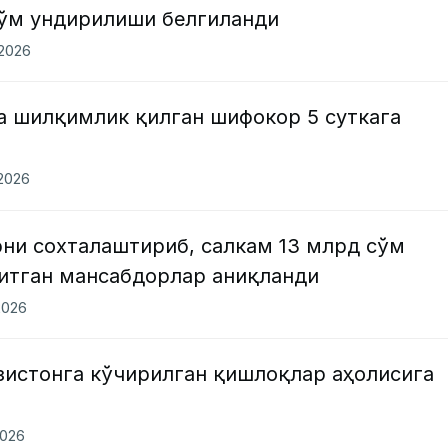
сўм ундирилиши белгиланди
.2026
а шилқимлик қилган шифокор 5 суткага
.2026
ни сохталаштириб, салкам 13 млрд сўм
ритган мансабдорлар аниқланди
2026
зистонга кўчирилган қишлоқлар аҳолисига
2026