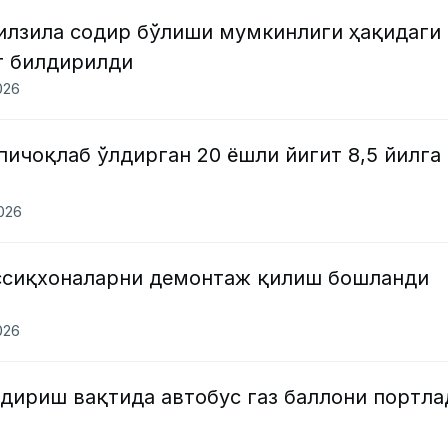
зилзила содир бўлиши мумкинлиги ҳақидаги
т билдирилди
026
ичоқлаб ўлдирган 20 ёшли йигит 8,5 йилга
2026
ссиқхоналарни демонтаж қилиш бошланди
026
дириш вақтида автобус газ баллони портла