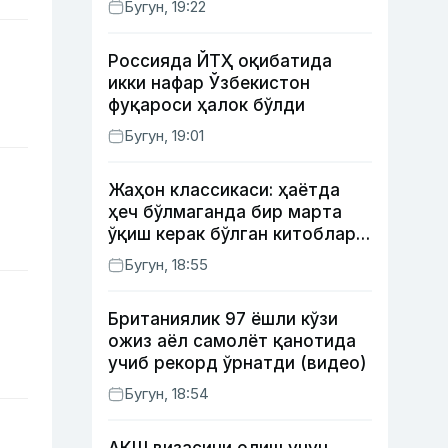
Бугун, 19:22
Россияда ЙТҲ оқибатида
икки нафар Ўзбекистон
фуқароси ҳалок бўлди
Бугун, 19:01
Жаҳон классикаси: ҳаётда
ҳеч бўлмаганда бир марта
ўқиш керак бўлган китоблар
(II қисм)
Бугун, 18:55
Британиялик 97 ёшли кўзи
ожиз аёл самолёт қанотида
учиб рекорд ўрнатди (видео)
Бугун, 18:54