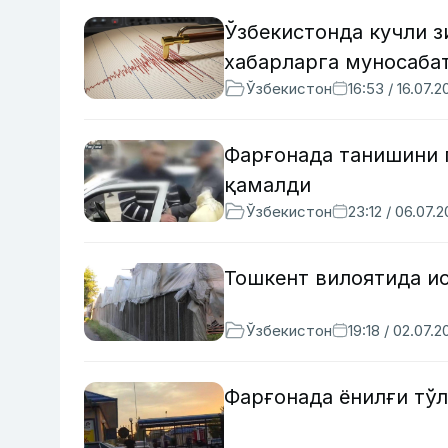
Ўзбекистонда кучли 
хабарларга муносаба
Ўзбекистон
16:53 / 16.07.2
Фарғонада танишини п
қамалди
Ўзбекистон
23:12 / 06.07.
Тошкент вилоятида и
Ўзбекистон
19:18 / 02.07.2
Фарғонада ёнилғи тўл