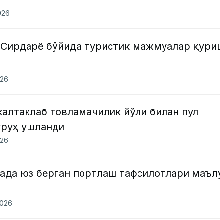
026
 Сирдарё бўйида туристик мажмуалар қури
026
калтаклаб товламачилик йўли билан пул
уруҳ ушланди
026
када юз берган портлаш тафсилотлари маъл
2026