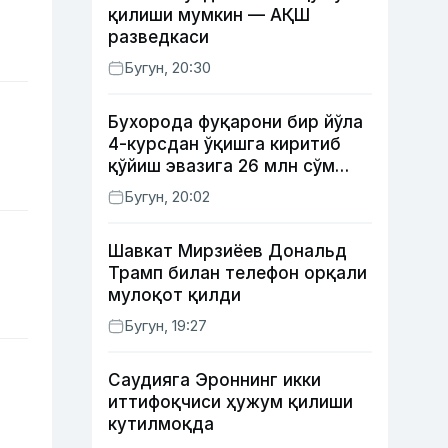
қилиши мумкин — АҚШ
разведкаси
Бугун, 20:30
Бухорода фуқарони бир йўла
4-курсдан ўқишга киритиб
қўйиш эвазига 26 млн сўм
олган шахс ушланди
Бугун, 20:02
Шавкат Мирзиёев Дональд
Трамп билан телефон орқали
мулоқот қилди
Бугун, 19:27
Саудияга Эроннинг икки
иттифоқчиси ҳужум қилиши
кутилмоқда