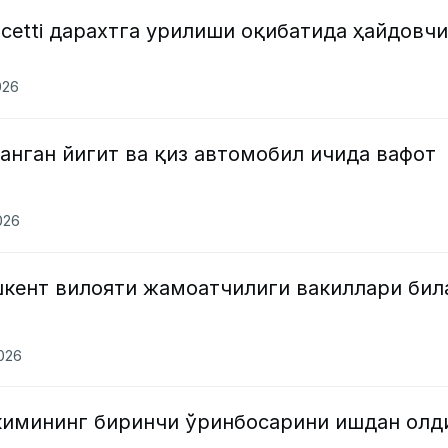
cetti дарахтга урилиши оқибатида ҳайдовчи
026
анган йигит ва қиз автомобил ичида вафот
026
кент вилояти жамоатчилиги вакиллари бил
2026
кимининг биринчи ўринбосарини ишдан олд