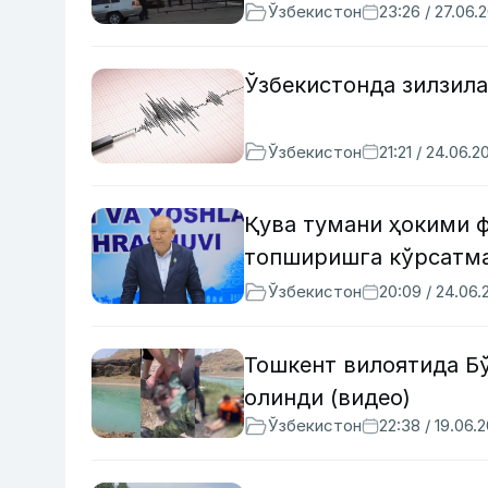
Ўзбекистон
23:26 / 27.06.
Ўзбекистонда зилзила
Ўзбекистон
21:21 / 24.06.2
Қува тумани ҳокими 
топширишга кўрсатма
Ўзбекистон
20:09 / 24.06.
Тошкент вилоятида Бў
олинди (видео)
Ўзбекистон
22:38 / 19.06.