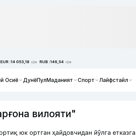
EUR :
RUB :
14 053,18
146,54
сўм
сўм
й Осиё
Дунё
Пул
Маданият
Спорт
Лайфстайл
рғона вилояти"
ртиқ юк ортган ҳайдовчидан йўлга етказга