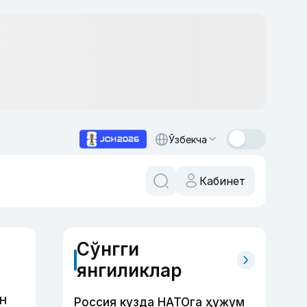
Ўзбекча
Кабинет
Сўнгги
янгиликлар
н
Россия кузда НАТОга ҳужум