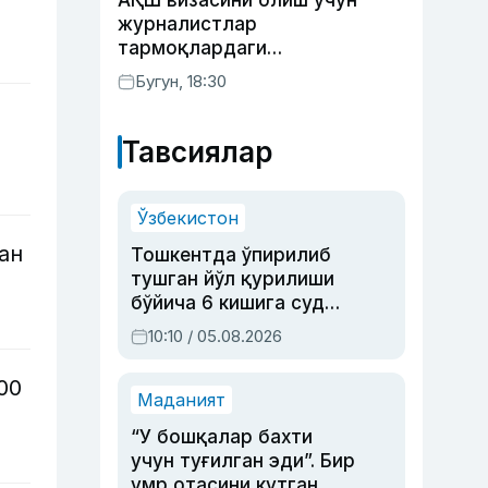
АҚШ визасини олиш учун
журналистлар
тармоқлардаги
профилларини очиб қўйиши
Бугун, 18:30
талаб этилиши мумкин
Тавсиялар
Ўзбекистон
ан
Тошкентда ўпирилиб
тушган йўл қурилиши
бўйича 6 кишига суд
ҳукми ўқилди
10:10 / 05.08.2026
00
Маданият
“У бошқалар бахти
учун туғилган эди”. Бир
умр отасини кутган