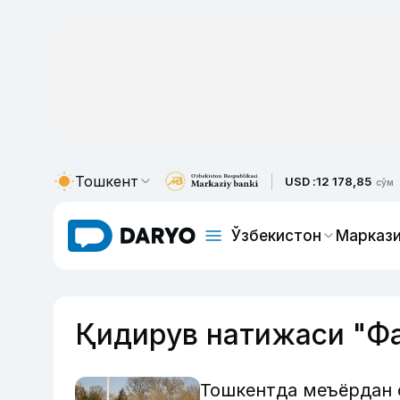
Тошкент
USD :
12 178,85
сўм
Ўзбекистон
Маркази
Қидирув натижаси "Фа
Тошкентда меъёрдан о