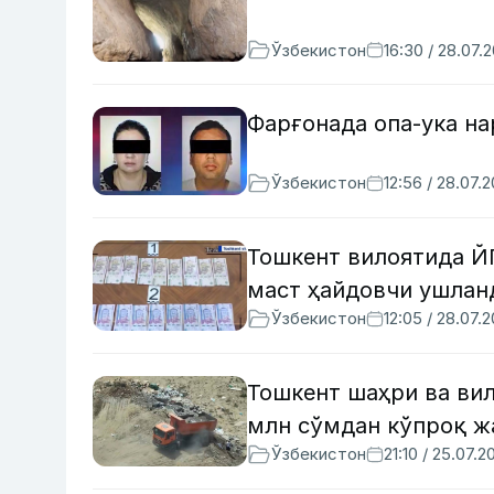
Ўзбекистон
16:30 / 28.07.
Фарғонада опа-ука на
Ўзбекистон
12:56 / 28.07.
Тошкент вилоятида Й
маст ҳайдовчи ушлан
Ўзбекистон
12:05 / 28.07.
Тошкент шаҳри ва вил
млн сўмдан кўпроқ ж
Ўзбекистон
21:10 / 25.07.2