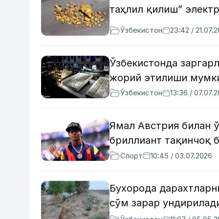
таҳлил қилиш” элект
Ўзбекистон
23:42 / 21.07.
Ўзбекистонда заргар
жорий этилиши мумк
Ўзбекистон
13:36 / 07.07.
Ямал Австрия билан ў
бриллиант тақинчоқ 
Спорт
10:45 / 03.07.2026
Бухорода дарахтларни
сўм зарар ундирилад