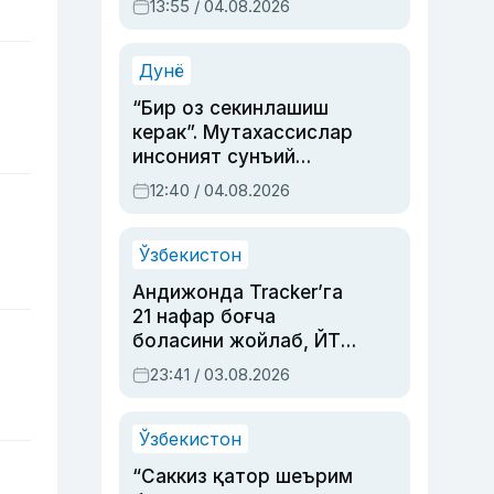
13:55 / 04.08.2026
устаси Римма
Аҳмедованинг
синовларга тўла ҳаёти
Дунё
“Бир оз секинлашиш
керак”. Мутахассислар
инсоният сунъий
интеллектни бошқара
12:40 / 04.08.2026
олмай қолишидан
хавотир билдирди
Ўзбекистон
Андижонда Tracker’га
21 нафар боғча
боласини жойлаб, ЙТҲ
содир этган аёлга суд
23:41 / 03.08.2026
ҳукми ўқилди
Ўзбекистон
“Саккиз қатор шеърим