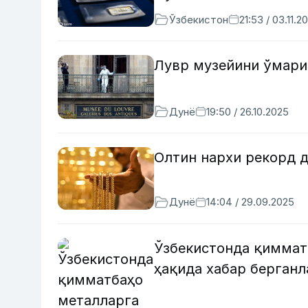
Ўзбекистон
21:53 / 03.11.2
Лувр музейини ўмари
Дунё
19:50 / 26.10.2025
Олтин нархи рекорд 
Дунё
14:04 / 29.09.2025
Ўзбекистонда қиммат
ҳақида хабар берган