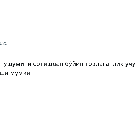
2025
 тушумини сотишдан бўйин товлаганлик учу
иши мумкин