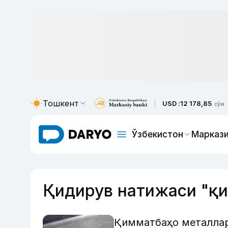
Тошкент
USD :
12 178,85
сўм
Ўзбекистон
Маркази
Қидирув натижаси "қ
Қимматбаҳо металлар