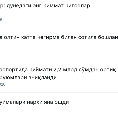
р: дунёдаги энг қиммат китоблар
26
а олтин катта чегирма билан сотила бошла
эропортида қиймати 2,2 млрд сўмдан ортиқ
 буюмлари аниқланди
2026
қуймалари нархи яна ошди