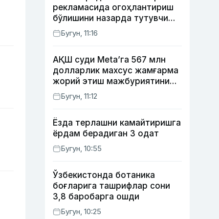
рекламасида огоҳлантириш
бўлишини назарда тутувчи
қонунни маъқуллади
Бугун, 11:16
АҚШ суди Meta’га 567 млн
долларлик махсус жамғарма
жорий этиш мажбуриятини
юклади
Бугун, 11:12
Ёзда терлашни камайтиришга
ёрдам берадиган 3 одат
Бугун, 10:55
Ўзбекистонда ботаника
боғларига ташрифлар сони
3,8 баробарга ошди
Бугун, 10:25