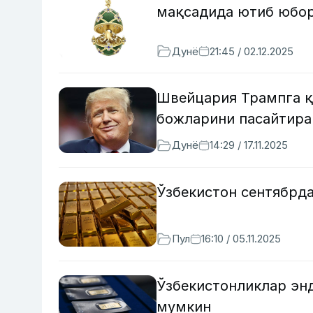
мақсадида ютиб юбо
Дунё
21:45 / 02.12.2025
Швейцария Трампга қ
божларини пасайтира
Дунё
14:29 / 17.11.2025
Ўзбекистон сентябрда
Пул
16:10 / 05.11.2025
Ўзбекистонликлар эн
мумкин