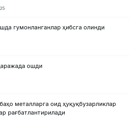
025
шда гумонланганлар ҳибсга олинди
даражада ошди
баҳо металларга оид ҳуқуқбузарликлар
лар рағбатлантирилади