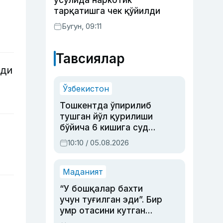
усулида наркотик
тарқатишга чек қўйилди
Бугун, 09:11
Тавсиялар
нди
Ўзбекистон
Тошкентда ўпирилиб
тушган йўл қурилиши
бўйича 6 кишига суд
ҳукми ўқилди
10:10 / 05.08.2026
Маданият
“У бошқалар бахти
учун туғилган эди”. Бир
умр отасини кутган
актриса ва дубльяж