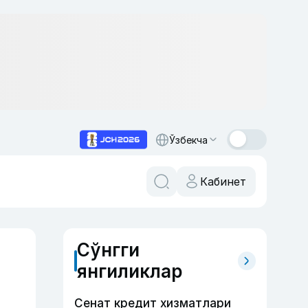
Ўзбекча
Кабинет
Сўнгги
янгиликлар
Сенат кредит хизматлари