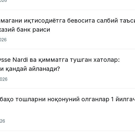
2026
магани иқтисодиётга бевосита салбий таъс
азий банк раиси
2026
Ulysse Nardi ва қимматга тушган хатолар:
и қандай айланади?
2026
баҳо тошларни ноқонуний олганлар 1 йилга
026