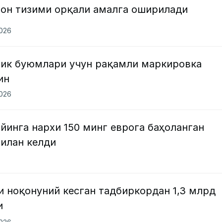
рон тизими орқали амалга оширилади
2026
лик буюмлари учун рақамли маркировка
ин
2026
йинга нархи 150 минг еврога баҳоланган
билан келди
 ноқонуний кесган тадбиркордан 1,3 млрд
и