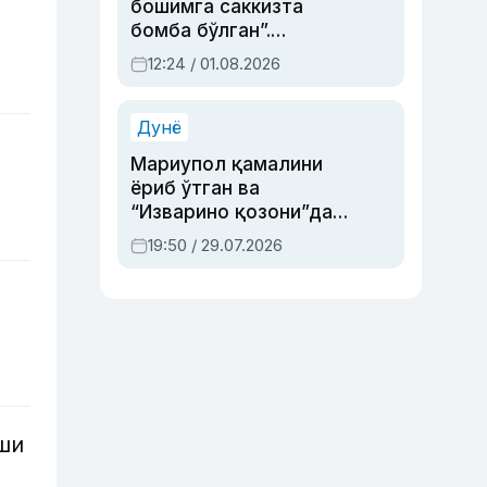
бошимга саккизта
бомба бўлган”.
Абдулла Ориповни
12:24 / 01.08.2026
сиёсий айбловлардан
асраб қолган воқеа
Дунё
Мариупол қамалини
ёриб ўтган ва
“Изварино қозони”дан
чиққан қаҳрамон —
19:50 / 29.07.2026
Украина армияси бош
қўмондони Драпатий
ҳақида
ши