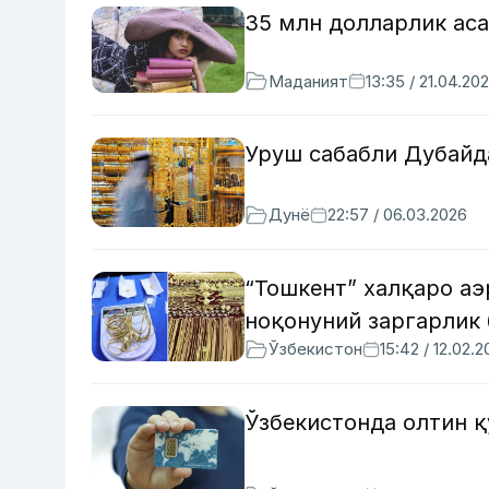
35 млн долларлик аса
Маданият
13:35 / 21.04.20
Уруш сабабли Дубайд
Дунё
22:57 / 06.03.2026
“Тошкент” халқаро а
ноқонуний заргарлик
Ўзбекистон
15:42 / 12.02.
Ўзбекистонда олтин 