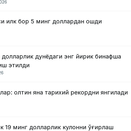
2026
си илк бор 5 минг доллардан ошди
 долларлик дунёдаги энг йирик бинафша
иш этилди
26
лар: олтин яна тарихий рекордни янгилади
к 19 минг долларлик кулонни ўғирлаш