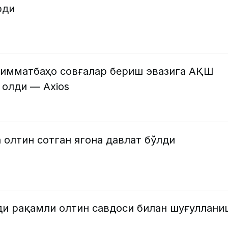
рди
имматбаҳо совғалар бериш эвазига АҚШ
 олди — Axios
 олтин сотган ягона давлат бўлди
ди рақамли олтин савдоси билан шуғуллани