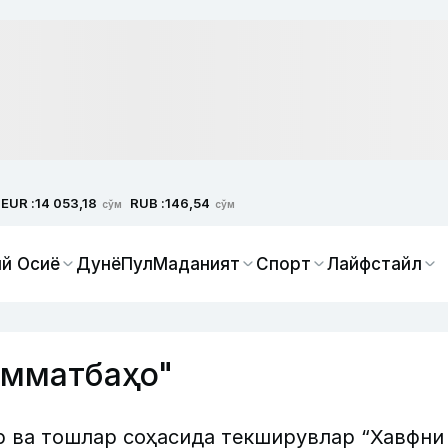
EUR :
RUB :
14 053,18
146,54
сўм
сўм
й Осиё
Дунё
Пул
Маданият
Спорт
Лайфстайл
имматбаҳо"
 ва тошлар соҳасида текширувлар “Хавфни