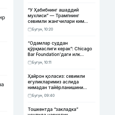
“У Ҳабибнинг ашаддий
мухлиси” — Трампнинг
ир
севимли жангчилари ким
экани айтилди
Бугун, 10:20
“Одамлар суддан
қўрқмаслиги керак”: Chicago
Bar Foundation’даги илк
ўзбекистонлик Гўзал
Бугун, 10:11
Абдуахатова
Ҳайрон қоласиз: севимли
егуликларимиз аслида
ча
нимадан тайёрланишини
биласизми?
Бугун, 09:40
Тошкентда “закладка”