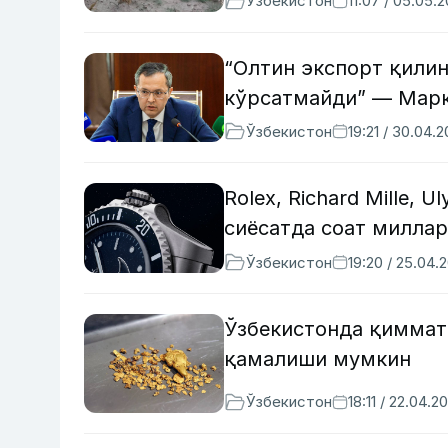
Ўзбекистон
11:07 / 05.05.
“Олтин экспорт қилин
кўрсатмайди” — Марк
Ўзбекистон
19:21 / 30.04.
Rolex, Richard Mille, 
сиёсатда соат миллар
Ўзбекистон
19:20 / 25.04.
Ўзбекистонда қиммат
қамалиши мумкин
Ўзбекистон
18:11 / 22.04.2