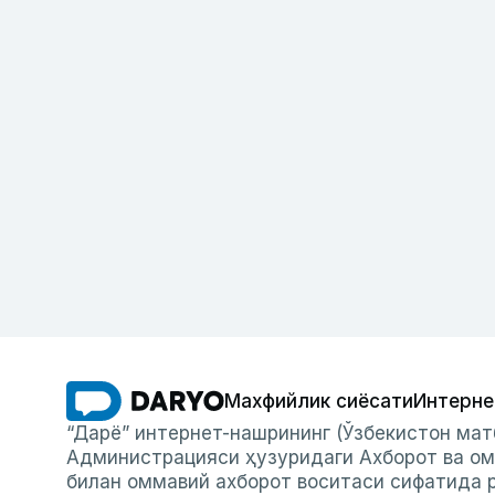
Махфийлик сиёсати
Интерне
“Дарё” интернет-нашрининг (Ўзбекистон мат
Администрацияси ҳузуридаги Ахборот ва ом
билан оммавий ахборот воситаси сифатида р