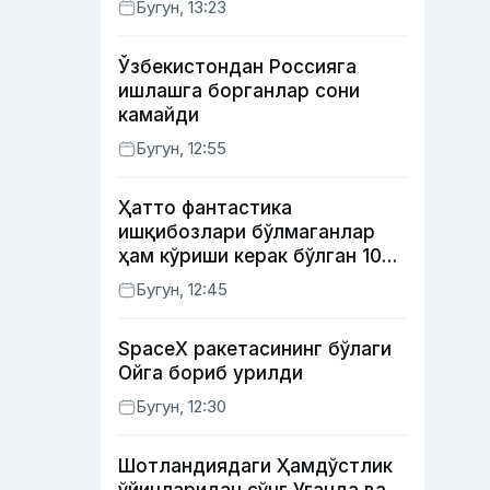
Бугун, 13:23
Ўзбекистондан Россияга
ишлашга борганлар сони
камайди
Бугун, 12:55
Ҳатто фантастика
ишқибозлари бўлмаганлар
ҳам кўриши керак бўлган 10
та фильм
Бугун, 12:45
SpaceX ракетасининг бўлаги
Ойга бориб урилди
Бугун, 12:30
Шотландиядаги Ҳамдўстлик