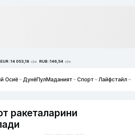
EUR :
RUB :
14 053,18
146,54
сўм
сўм
й Осиё
Дунё
Пул
Маданият
Спорт
Лайфстайл
от ракеталарини
лади