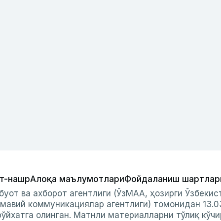
т-нашр
Алоқа маълумотлари
Фойдаланиш шартлар
буот ва ахборот агентлиги (ЎзМАА, ҳозирги Ўзбеки
мавий коммуникациялар агентлиги) томонидан 13.0
ўйхатга олинган. Матнли материалларни тўлиқ кўчи