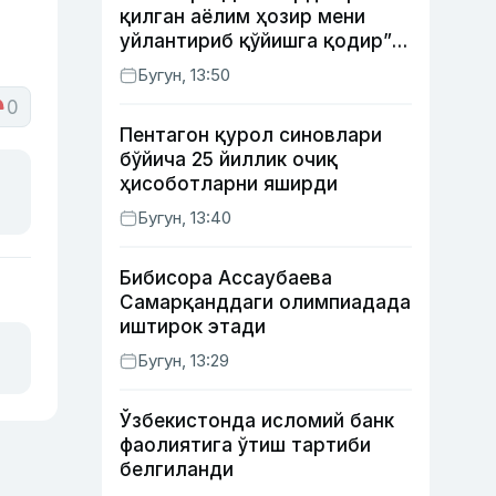
қилган аёлим ҳозир мени
уйлантириб қўйишга қодир”
— Анвар Собиров давлат
Бугун, 13:50
ишидаги фаолияти ва ўғил
0
тарбиясидаги хатоси ҳақида
Пентагон қурол синовлари
гапирди
бўйича 25 йиллик очиқ
ҳисоботларни яширди
Бугун, 13:40
Бибисора Ассаубаева
Самарқанддаги олимпиадада
иштирок этади
Бугун, 13:29
Ўзбекистонда исломий банк
фаолиятига ўтиш тартиби
белгиланди