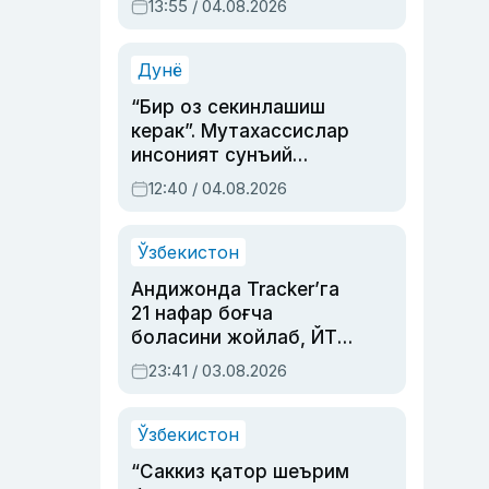
13:55 / 04.08.2026
устаси Римма
Аҳмедованинг
синовларга тўла ҳаёти
Дунё
“Бир оз секинлашиш
керак”. Мутахассислар
инсоният сунъий
интеллектни бошқара
12:40 / 04.08.2026
олмай қолишидан
хавотир билдирди
Ўзбекистон
Андижонда Tracker’га
21 нафар боғча
боласини жойлаб, ЙТҲ
содир этган аёлга суд
23:41 / 03.08.2026
ҳукми ўқилди
Ўзбекистон
“Саккиз қатор шеърим