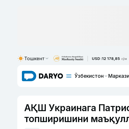
Тошкент
USD :
12 178,85
сўм
Ўзбекистон
Маркази
АҚШ Украинага Патри
топширишини маъқул