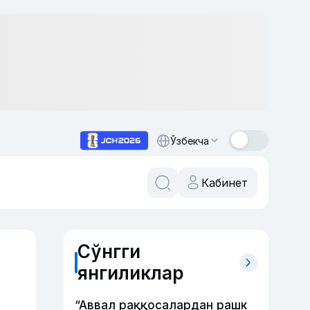
Ўзбекча
Кабинет
Сўнгги
янгиликлар
“Аввал раққосалардан рашк