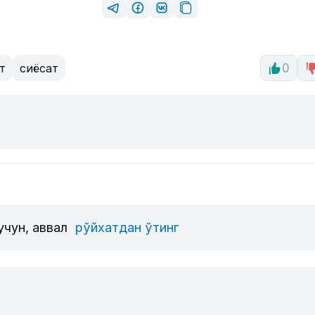
т
сиёсат
0
учун, аввал
рўйхатдан ўтинг