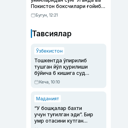
ўйинларидан сўнг Уганда ва
Покистон боксчилари ғойиб
бўлди
Бугун, 12:21
Тавсиялар
Ўзбекистон
Тошкентда ўпирилиб
тушган йўл қурилиши
бўйича 6 кишига суд
ҳукми ўқилди
Кеча, 10:10
Маданият
“У бошқалар бахти
учун туғилган эди”. Бир
умр отасини кутган
актриса ва дубльяж