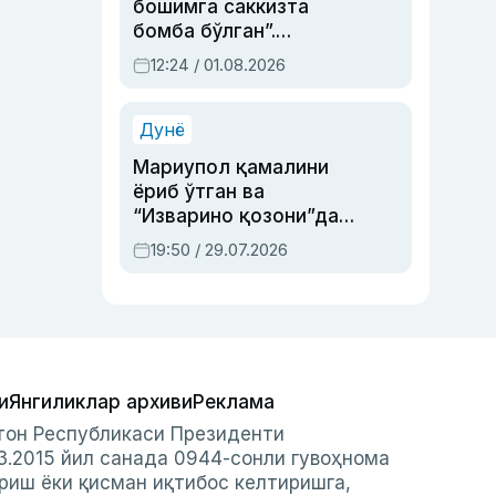
бошимга саккизта
бомба бўлган”.
Абдулла Ориповни
12:24 / 01.08.2026
сиёсий айбловлардан
асраб қолган воқеа
Дунё
Мариупол қамалини
ёриб ўтган ва
“Изварино қозони”дан
чиққан қаҳрамон —
19:50 / 29.07.2026
Украина армияси бош
қўмондони Драпатий
ҳақида
и
Янгиликлар архиви
Реклама
стон Республикаси Президенти
3.2015 йил санада 0944-сонли гувоҳнома
риш ёки қисман иқтибос келтиришга,