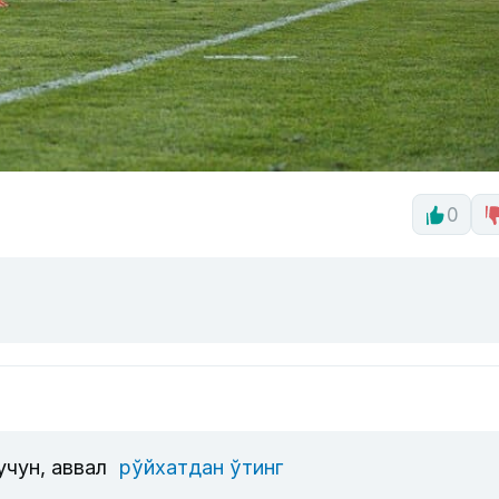
0
учун, аввал
рўйхатдан ўтинг