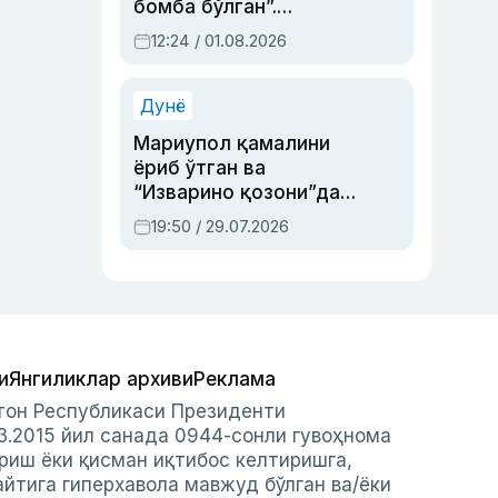
бомба бўлган”.
Абдулла Ориповни
12:24 / 01.08.2026
сиёсий айбловлардан
асраб қолган воқеа
Дунё
Мариупол қамалини
ёриб ўтган ва
“Изварино қозони”дан
чиққан қаҳрамон —
19:50 / 29.07.2026
Украина армияси бош
қўмондони Драпатий
ҳақида
и
Янгиликлар архиви
Реклама
стон Республикаси Президенти
3.2015 йил санада 0944-сонли гувоҳнома
риш ёки қисман иқтибос келтиришга,
айтига гиперхавола мавжуд бўлган ва/ёки