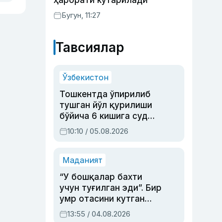
ҳарорати кўтарилади
Бугун, 11:27
Тавсиялар
Ўзбекистон
Тошкентда ўпирилиб
тушган йўл қурилиши
бўйича 6 кишига суд
ҳукми ўқилди
10:10 / 05.08.2026
Маданият
“У бошқалар бахти
учун туғилган эди”. Бир
умр отасини кутган
актриса ва дубльяж
13:55 / 04.08.2026
устаси Римма