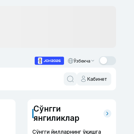
Ўзбекча
Кабинет
Сўнгги
янгиликлар
Сўнгги йилларнинг ўқишга