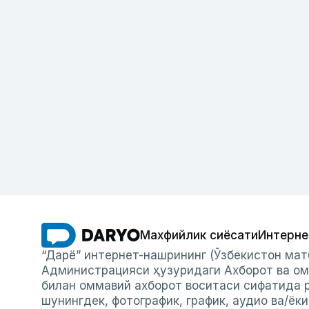
Махфийлик сиёсати
Интерне
“Дарё” интернет-нашрининг (Ўзбекистон мат
Администрацияси ҳузуридаги Ахборот ва ом
билан оммавий ахборот воситаси сифатида р
шунингдек, фотографик, график, аудио ва/ёк