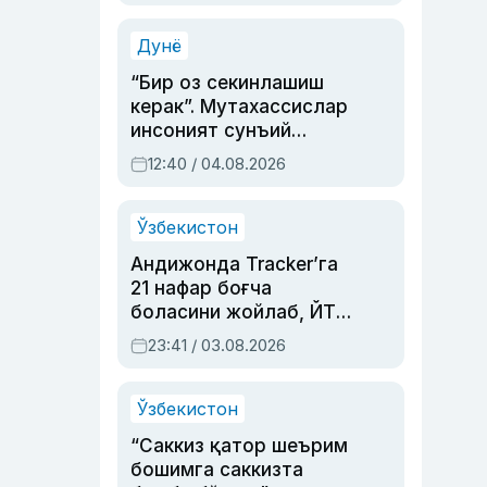
Аҳмедованинг
синовларга тўла ҳаёти
Дунё
“Бир оз секинлашиш
керак”. Мутахассислар
инсоният сунъий
интеллектни бошқара
12:40 / 04.08.2026
олмай қолишидан
хавотир билдирди
Ўзбекистон
Андижонда Tracker’га
21 нафар боғча
боласини жойлаб, ЙТҲ
содир этган аёлга суд
23:41 / 03.08.2026
ҳукми ўқилди
Ўзбекистон
“Саккиз қатор шеърим
бошимга саккизта