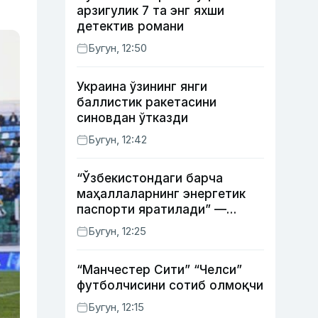
арзигулик 7 та энг яхши
детектив романи
Бугун, 12:50
Украина ўзининг янги
баллистик ракетасини
синовдан ўтказди
Бугун, 12:42
“Ўзбекистондаги барча
маҳаллаларнинг энергетик
паспорти яратилади” —
энергетика вазири
Бугун, 12:25
“Манчестер Сити” “Челси”
футболчисини сотиб олмоқчи
Бугун, 12:15