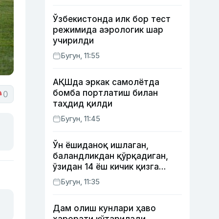
Ўзбекистонда илк бор тест
режимида аэрологик шар
учирилди
Бугун, 11:55
АҚШда эркак самолётда
бомба портлатиш билан
0
таҳдид қилди
Бугун, 11:45
Ўн ёшиданоқ ишлаган,
баландликдан қўрқадиган,
ўзидан 14 ёш кичик қизга
уйланган Ёрқинхўжа Умаров
Бугун, 11:35
34 ёшда
Дам олиш кунлари ҳаво