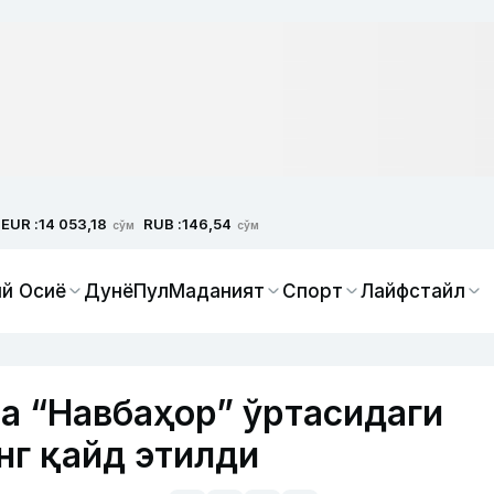
EUR :
RUB :
14 053,18
146,54
сўм
сўм
й Осиё
Дунё
Пул
Маданият
Спорт
Лайфстайл
ва “Навбаҳор” ўртасидаги
нг қайд этилди