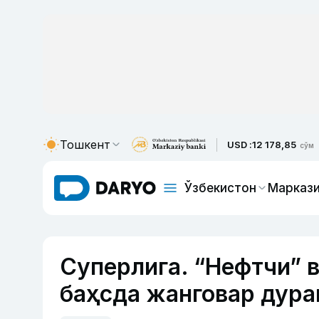
Тошкент
USD :
12 178,85
сўм
Ўзбекистон
Маркази
Суперлига. “Нефтчи” 
баҳсда жанговар дура