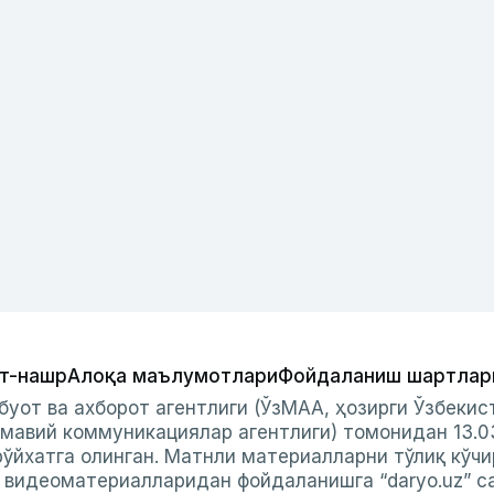
т-нашр
Алоқа маълумотлари
Фойдаланиш шартлар
буот ва ахборот агентлиги (ЎзМАА, ҳозирги Ўзбеки
мавий коммуникациялар агентлиги) томонидан 13.0
ўйхатга олинган. Матнли материалларни тўлиқ кўчи
и видеоматериалларидан фойдаланишга “daryo.uz” с