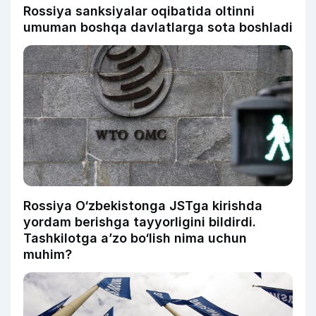
Rossiya sanksiyalar oqibatida oltinni
umuman boshqa davlatlarga sota boshladi
Rossiya O‘zbekistonga JSTga kirishda
yordam berishga tayyorligini bildirdi.
Tashkilotga a’zo bo‘lish nima uchun
muhim?