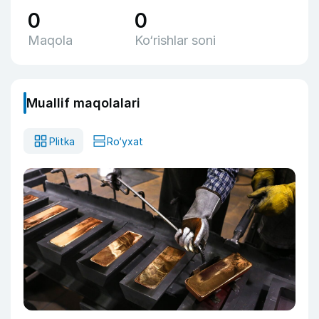
0
0
Maqola
Ko‘rishlar soni
Muallif maqolalari
Plitka
Ro‘yxat