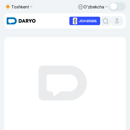
Toshkent
O‘zbekcha