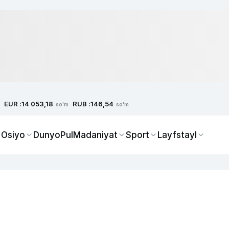
EUR :
RUB :
14 053,18
146,54
so'm
so'm
 Osiyo
Dunyo
Pul
Madaniyat
Sport
Layfstayl