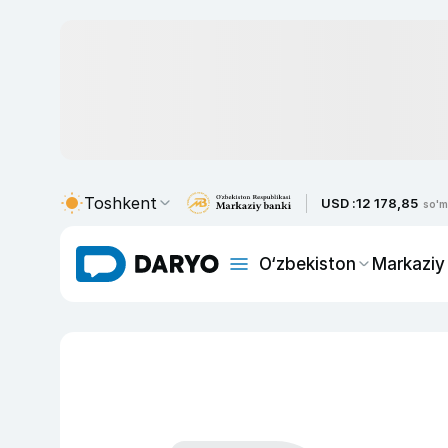
Toshkent
USD :
12 178,85
so'm
O‘zbekiston
Markaziy