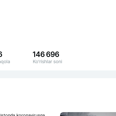
6
146 696
qola
Ko‘rishlar soni