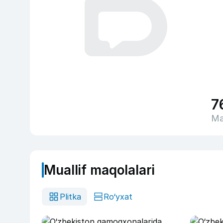
7
Ma
Muallif maqolalari
Plitka
Ro‘yxat