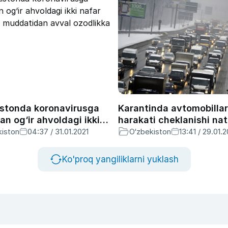
istonda koronavirusga
Karantinda avtomobillar
an og‘ir ahvoldagi ikki
harakati cheklanishi nat
mahkum muddatidan
atmosferaga chiqadiga
kiston
04:37 / 31.01.2021
O‘zbekiston
13:41 / 29.01.2
zodlikka chiqarildi
chiqindi miqdori oyiga 
ming tonnaga kamayga
Ko'proq yangiliklarni yuklash
Davlat ekologiya qo‘mit