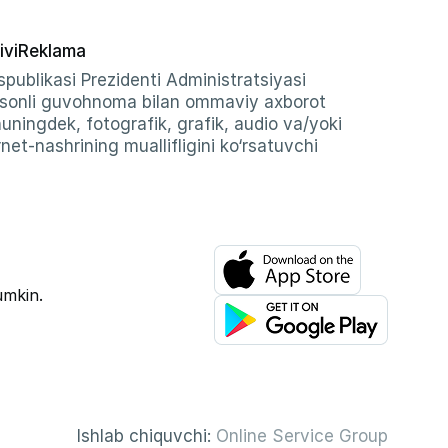
ivi
Reklama
publikasi Prezidenti Administratsiyasi
-sonli guvohnoma bilan ommaviy axborot
shuningdek, fotografik, grafik, audio va/yoki
et-nashrining muallifligini ko‘rsatuvchi
umkin.
Ishlab chiquvchi:
Online Service Group