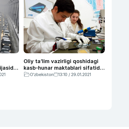
Oliy ta’lim vazirligi qoshidagi
ijasida
kasb-hunar maktablari sifatida
n
faoliyat olib borayotgan sobiq
021
O‘zbekiston
13:10 / 29.01.2021
120
kollejlargina Mehnat vazirligi
n —
tasarrufiga o‘tkaziladi
asi