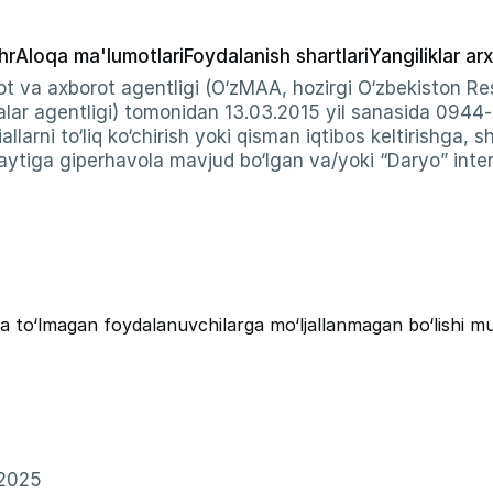
hr
Aloqa ma'lumotlari
Foydalanish shartlari
Yangiliklar arx
t va axborot agentligi (O‘zMAA, hozirgi O‘zbekiston Res
ar agentligi) tomonidan 13.03.2015 yil sanasida 0944
allarni to‘liq ko‘chirish yoki qisman iqtibos keltirishga, 
ytiga giperhavola mavjud bo‘lgan va/yoki “Daryo” intern
a to‘lmagan foydalanuvchilarga mo‘ljallanmagan bo‘lishi m
–2025