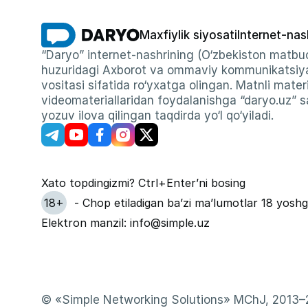
Maxfiylik siyosati
Internet-nas
“Daryo” internet-nashrining (O‘zbekiston matbuo
huzuridagi Axborot va ommaviy kommunikatsiyal
vositasi sifatida ro‘yxatga olingan. Matnli materi
videomateriallaridan foydalanishga “daryo.uz” sa
yozuv ilova qilingan taqdirda yo‘l qo‘yiladi.
Xato topdingizmi? Ctrl+Enter’ni bosing
18+
- Chop etiladigan ba’zi ma’lumotlar 18 yoshg
Elektron manzil: info@simple.uz
© «Simple Networking Solutions» MChJ, 2013