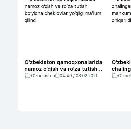
O‘zbekiston qamoqxonalarida
O‘zbek
namoz o‘qish va ro‘za tutish
chaling
bo‘yicha cheklovlar yo‘qligi
nafar 
O‘zbekiston
04:49 / 08.02.2021
O‘zbe
ma’lum qilindi
avval o