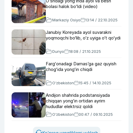
Oʻshdagi yongʻinda ayol va besh
bolasi halok boʻldi (video)
Markaziy Osiyo
13:14 / 22.10.2025
Janubiy Koreyada ayol suvarakni
yoqmoqchi bo‘lib, o‘z uyiga o‘t qo‘ydi
Dunyo
18:08 / 21.10.2025
Fargʻonadagi Damas’ga gaz quyish
chogʻida yongʻin chiqdi
O‘zbekiston
15:45 / 14.10.2025
Andijon shahrida podstansiyada
chiqqan yongʻin ortidan ayrim
hududlar elektrsiz qoldi
O‘zbekiston
00:47 / 09.10.2025
Ko'proq yangiliklarni yuklash