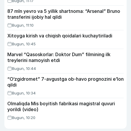
Bugun, 11:17
87 mln yevro va 5 yillik shartnoma: “Arsenal” Bruno
transferini ijobiy hal qildi
Bugun, 11:10
Xitoyga kirish va chiqish qoidalari kuchaytiriladi
Bugun, 10:45
Marvel “Qasoskorlar: Doktor Dum” filmining ilk
treylerini namoyish etdi
Bugun, 10:44
“O‘zgidromet” 7-avgustga ob-havo prognozini e’lon
qildi
Bugun, 10:34
Olmaliqda Mis boyitish fabrikasi magistral quvuri
yorildi (video)
Bugun, 10:20