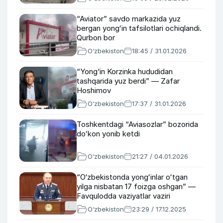
“Aviator” savdo markazida yuz
bergan yongʻin tafsilotlari ochiqlandi.
Qurbon bor
O‘zbekiston
18:45 / 31.01.2026
“Yong‘in Korzinka hududidan
tashqarida yuz berdi” — Zafar
Hoshimov
O‘zbekiston
17:37 / 31.01.2026
Toshkentdagi “Aviasozlar” bozorida
doʻkon yonib ketdi
O‘zbekiston
21:27 / 04.01.2026
“O‘zbekistonda yongʻinlar oʻtgan
yilga nisbatan 17 foizga oshgan” —
Favqulodda vaziyatlar vaziri
O‘zbekiston
23:29 / 17.12.2025