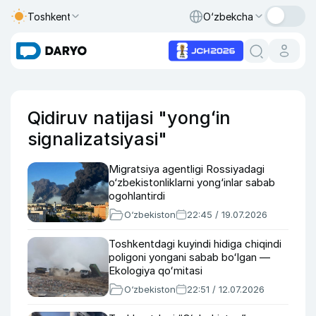
Toshkent
O‘zbekcha
Qidiruv natijasi "yongʻin
signalizatsiyasi"
Migratsiya agentligi Rossiyadagi
o‘zbekistonliklarni yong‘inlar sabab
ogohlantirdi
O‘zbekiston
22:45 / 19.07.2026
Toshkentdagi kuyindi hidiga chiqindi
poligoni yongani sabab boʻlgan —
Ekologiya qoʻmitasi
O‘zbekiston
22:51 / 12.07.2026