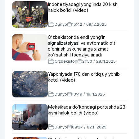
Indoneziyadagi yongʻinda 20 kishi
halok boʻldi (video)
Dunyo
15:42 / 09.12.2025
Oʻzbekistonda endi yongʻin
signalizatsiyasi va avtomatik oʻt
oʻchirish uskunalariga xizmat
koʻrsatish litsenziyalanadi
O‘zbekiston
21:50 / 28.11.2025
Yaponiyada 170 dan ortiq uy yonib
ketdi (video)
Dunyo
13:49 / 19.11.2025
Meksikada doʻkondagi portashda 23
kishi halok boʻldi (video)
Dunyo
09:27 / 02.11.2025