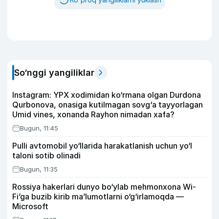
So‘nggi yangiliklar
Instagram: YPX xodimidan ko‘rmana olgan Durdona
Qurbonova, onasiga kutilmagan sovg‘a tayyorlagan
Umid vines, xonanda Rayhon nimadan xafa?
Bugun, 11:45
Pulli avtomobil yo‘llarida harakatlanish uchun yo‘l
taloni sotib olinadi
Bugun, 11:35
Rossiya hakerlari dunyo bo‘ylab mehmonxona Wi-
Fi’ga buzib kirib ma’lumotlarni o‘g‘irlamoqda —
Microsoft