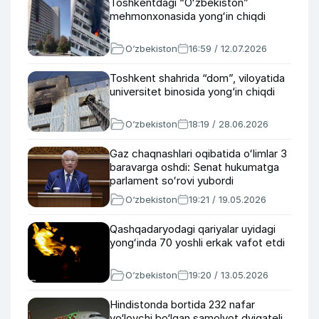
Toshkentdagi “Oʻzbekiston”
mehmonxonasida yongʻin chiqdi
O‘zbekiston
16:59 / 12.07.2026
Toshkent shahrida “dom”, viloyatida
universitet binosida yong‘in chiqdi
O‘zbekiston
18:19 / 28.06.2026
Gaz chaqnashlari oqibatida oʻlimlar 3
baravarga oshdi: Senat hukumatga
parlament soʻrovi yubordi
O‘zbekiston
19:21 / 19.05.2026
Qashqadaryodagi qariyalar uyidagi
yongʻinda 70 yoshli erkak vafot etdi
O‘zbekiston
19:20 / 13.05.2026
Hindistonda bortida 232 nafar
yo‘lovchi bo‘lgan samolyot dvigateli