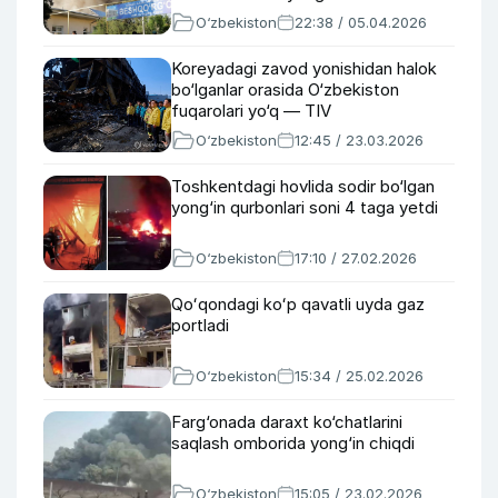
O‘zbekiston
22:38 / 05.04.2026
Koreyadagi zavod yonishidan halok
bo‘lganlar orasida O‘zbekiston
fuqarolari yo‘q — TIV
O‘zbekiston
12:45 / 23.03.2026
Toshkentdagi hovlida sodir bo‘lgan
yong‘in qurbonlari soni 4 taga yetdi
O‘zbekiston
17:10 / 27.02.2026
Qoʻqondagi koʻp qavatli uyda gaz
portladi
O‘zbekiston
15:34 / 25.02.2026
Farg‘onada daraxt ko‘chatlarini
saqlash omborida yong‘in chiqdi
O‘zbekiston
15:05 / 23.02.2026