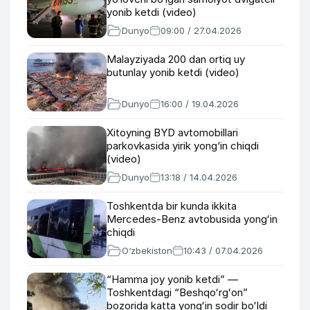
yonib ketdi (video)
Dunyo
09:00 / 27.04.2026
Malayziyada 200 dan ortiq uy
butunlay yonib ketdi (video)
Dunyo
16:00 / 19.04.2026
Xitoyning BYD avtomobillari
parkovkasida yirik yong‘in chiqdi
(video)
Dunyo
13:18 / 14.04.2026
Toshkentda bir kunda ikkita
Mercedes-Benz avtobusida yongʻin
chiqdi
O‘zbekiston
10:43 / 07.04.2026
“Hamma joy yonib ketdi” —
Toshkentdagi “Beshqoʻrgʻon”
bozorida katta yongʻin sodir boʻldi