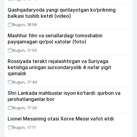
Qashqadaryoda yangi qurilayotgan ko‘prikning
balkasi tushib ketdi (video)
Bugun, 18:06
Mashhur film va seriallardagi tomoshabin
payqamagan qo‘pol xatolar (foto)
Bugun, 17:55
Rossiyada terakt rejalashtirgan va Suriyaga
ketishga uringan surxondaryolik 4 nafar yigit
qamaldi
Bugun, 17:40
Shri Lankada mahbuslar isyon ko‘tardi: qurbon va
jarohatlanganlar bor
Bugun, 17:20
Lionel Messining otasi Xorxe Messi vafot etdi
Bugun, 17:17