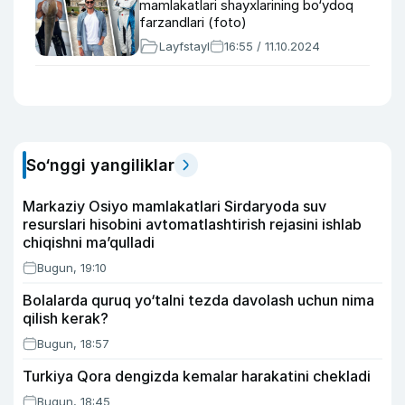
mamlakatlari shayxlarining bo‘ydoq
farzandlari (foto)
Layfstayl
16:55 / 11.10.2024
So‘nggi yangiliklar
Markaziy Osiyo mamlakatlari Sirdaryoda suv
resurslari hisobini avtomatlashtirish rejasini ishlab
chiqishni ma’qulladi
Bugun, 19:10
Bolalarda quruq yo‘talni tezda davolash uchun nima
qilish kerak?
Bugun, 18:57
Turkiya Qora dengizda kemalar harakatini chekladi
Bugun, 18:45