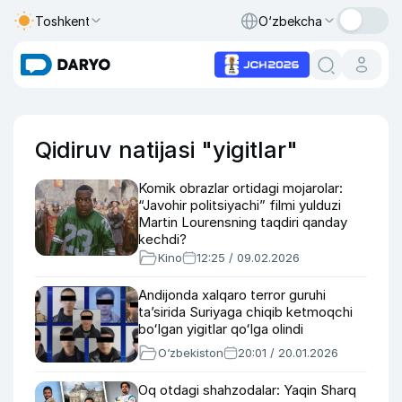
Toshkent
O‘zbekcha
Qidiruv natijasi "yigitlar"
Komik obrazlar ortidagi mojarolar:
“Javohir politsiyachi” filmi yulduzi
Martin Lourensning taqdiri qanday
kechdi?
Kino
12:25 / 09.02.2026
Andijonda xalqaro terror guruhi
taʼsirida Suriyaga chiqib ketmoqchi
boʻlgan yigitlar qoʻlga olindi
O‘zbekiston
20:01 / 20.01.2026
Oq otdagi shahzodalar: Yaqin Sharq