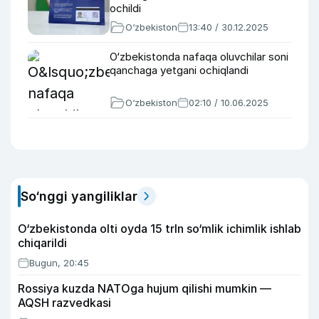
ochildi
O‘zbekiston
13:40 / 30.12.2025
O‘zbekistonda nafaqa oluvchilar soni
qanchaga yetgani ochiqlandi
O‘zbekiston
02:10 / 10.06.2025
So‘nggi yangiliklar
O‘zbekistonda olti oyda 15 trln so‘mlik ichimlik ishlab
chiqarildi
Bugun, 20:45
Rossiya kuzda NATOga hujum qilishi mumkin —
AQSH razvedkasi