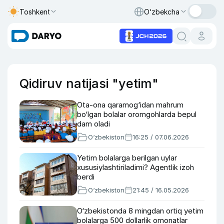
Toshkent
O‘zbekcha
Qidiruv natijasi "yetim"
Ota-ona qaramog‘idan mahrum
bo‘lgan bolalar oromgohlarda bepul
dam oladi
O‘zbekiston
16:25 / 07.06.2026
Yetim bolalarga berilgan uylar
xususiylashtiriladimi? Agentlik izoh
berdi
O‘zbekiston
21:45 / 16.05.2026
O‘zbekistonda 8 mingdan ortiq yetim
bolalarga 500 dollarlik omonatlar