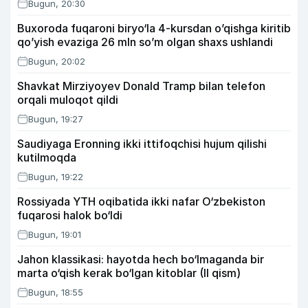
Bugun, 20:30
Buxoroda fuqaroni biryo‘la 4-kursdan o’qishga kiritib
qo’yish evaziga 26 mln so’m olgan shaxs ushlandi
Bugun, 20:02
Shavkat Mirziyoyev Donald Tramp bilan telefon
orqali muloqot qildi
Bugun, 19:27
Saudiyaga Eronning ikki ittifoqchisi hujum qilishi
kutilmoqda
Bugun, 19:22
Rossiyada YTH oqibatida ikki nafar O‘zbekiston
fuqarosi halok bo‘ldi
Bugun, 19:01
Jahon klassikasi: hayotda hech bo‘lmaganda bir
marta o‘qish kerak bo‘lgan kitoblar (II qism)
Bugun, 18:55