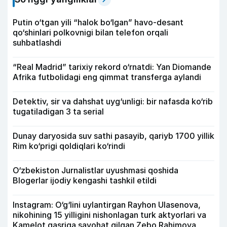
Putin o‘tgan yili “halok bo‘lgan” havo-desant
qo‘shinlari polkovnigi bilan telefon orqali
suhbatlashdi
“Real Madrid” tarixiy rekord o‘rnatdi: Yan Diomande
Afrika futbolidagi eng qimmat transferga aylandi
Detektiv, sir va dahshat uyg‘unligi: bir nafasda ko‘rib
tugatiladigan 3 ta serial
Dunay daryosida suv sathi pasayib, qariyb 1700 yillik
Rim ko‘prigi qoldiqlari ko‘rindi
O‘zbekiston Jurnalistlar uyushmasi qoshida
Blogerlar ijodiy kengashi tashkil etildi
Instagram: O‘g‘lini uylantirgan Rayhon Ulasenova,
nikohining 15 yilligini nishonlagan turk aktyorlari va
Kamelot qasriga sayohat qilgan Zebo Rahimova