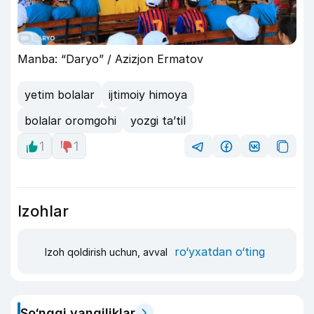
Manba: “Daryo” / Azizjon Ermatov
yetim bolalar
ijtimoiy himoya
bolalar oromgohi
yozgi taʼtil
1
1
Izohlar
ro‘yxatdan o‘ting
Izoh qoldirish uchun, avval
So‘nggi yangiliklar