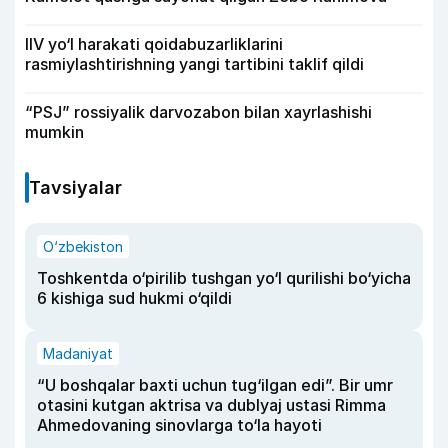
IIV yo‘l harakati qoidabuzarliklarini
rasmiylashtirishning yangi tartibini taklif qildi
“PSJ” rossiyalik darvozabon bilan xayrlashishi
mumkin
Tavsiyalar
O‘zbekiston
Toshkentda o‘pirilib tushgan yo‘l qurilishi bo‘yicha
6 kishiga sud hukmi o‘qildi
Madaniyat
“U boshqalar baxti uchun tug‘ilgan edi”. Bir umr
otasini kutgan aktrisa va dublyaj ustasi Rimma
Ahmedovaning sinovlarga to‘la hayoti