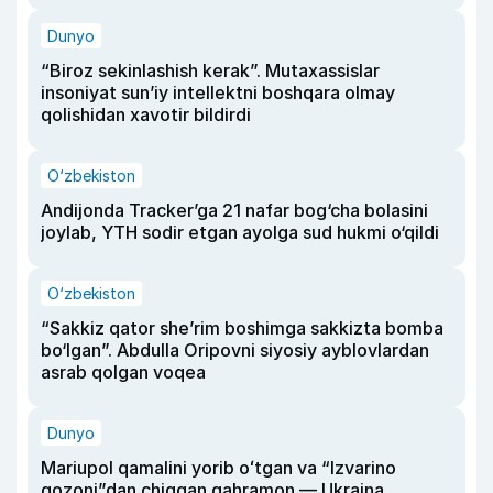
Dunyo
“Biroz sekinlashish kerak”. Mutaxassislar
insoniyat sun’iy intellektni boshqara olmay
qolishidan xavotir bildirdi
O‘zbekiston
Andijonda Tracker’ga 21 nafar bog‘cha bolasini
joylab, YTH sodir etgan ayolga sud hukmi o‘qildi
O‘zbekiston
“Sakkiz qator she’rim boshimga sakkizta bomba
bo‘lgan”. Abdulla Oripovni siyosiy ayblovlardan
asrab qolgan voqea
Dunyo
Mariupol qamalini yorib oʻtgan va “Izvarino
qozoni”dan chiqqan qahramon — Ukraina