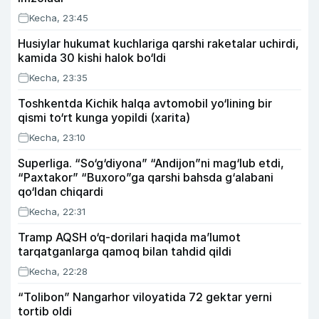
Kecha, 23:45
Husiylar hukumat kuchlariga qarshi raketalar uchirdi,
kamida 30 kishi halok bo‘ldi
Kecha, 23:35
Toshkentda Kichik halqa avtomobil yo‘lining bir
qismi to‘rt kunga yopildi (xarita)
Kecha, 23:10
Superliga. “So‘g‘diyona” “Andijon”ni mag‘lub etdi,
“Paxtakor” “Buxoro”ga qarshi bahsda g‘alabani
qo‘ldan chiqardi
Kecha, 22:31
Tramp AQSH o‘q-dorilari haqida ma’lumot
tarqatganlarga qamoq bilan tahdid qildi
Kecha, 22:28
“Tolibon” Nangarhor viloyatida 72 gektar yerni
tortib oldi