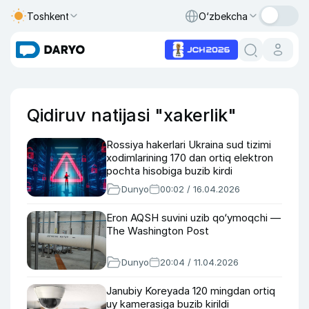
Toshkent
O‘zbekcha
Qidiruv natijasi "xakerlik"
Rossiya hakerlari Ukraina sud tizimi
xodimlarining 170 dan ortiq elektron
pochta hisobiga buzib kirdi
Dunyo
00:02 / 16.04.2026
Eron AQSH suvini uzib qo‘ymoqchi —
The Washington Post
Dunyo
20:04 / 11.04.2026
Janubiy Koreyada 120 mingdan ortiq
uy kamerasiga buzib kirildi