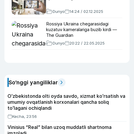
Dunyo
14:24 / 02.12.2025
Rossiya Ukraina chegarasidagi
kuzatuv kameralariga buzib kirdi —
The Guardian
Dunyo
20:22 / 22.05.2025
So‘nggi yangiliklar
Oʻzbekistonda olti oyda savdo, xizmat koʻrsatish va
umumiy ovqatlanish korxonalari qancha soliq
toʻlagani ochiqlandi
Kecha, 23:56
Vinisius “Real” bilan uzoq muddatli shartnoma
imzoladi