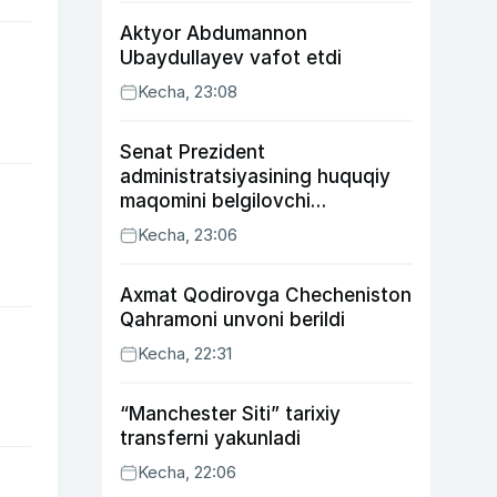
Aktyor Abdu­mannon
Ubaydullayev vafot etdi
Kecha, 23:08
Senat Prezident
administratsiyasining huquqiy
maqomini belgilovchi
konstitutsiyaviy qonunni
Kecha, 23:06
ma’qulladi
Axmat Qodirovga Checheniston
Qahramoni unvoni berildi
Kecha, 22:31
“Manchester Siti” tarixiy
transferni yakunladi
Kecha, 22:06