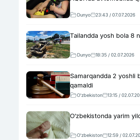
Dunyo
23:43 / 07.07.2026
Tailandda yosh bola 8 n
Dunyo
18:35 / 02.07.2026
Samarqandda 2 yoshli bo
qamaldi
O‘zbekiston
13:15 / 02.07.2
O‘zbekistonda yarim yil
O‘zbekiston
12:59 / 02.07.2