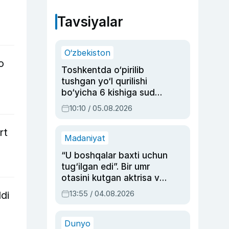
Tavsiyalar
O‘zbekiston
o
Toshkentda o‘pirilib
tushgan yo‘l qurilishi
bo‘yicha 6 kishiga sud
hukmi o‘qildi
10:10 / 05.08.2026
rt
Madaniyat
“U boshqalar baxti uchun
tug‘ilgan edi”. Bir umr
otasini kutgan aktrisa va
dublyaj ustasi Rimma
13:55 / 04.08.2026
di
Ahmedovaning
sinovlarga to‘la hayoti
Dunyo