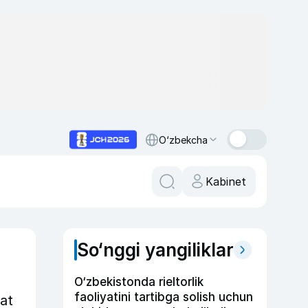
O‘zbekcha
Kabinet
So‘nggi yangiliklar
O‘zbekistonda rieltorlik
faoliyatini tartibga solish uchun
yat