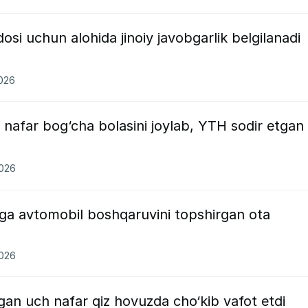
si uchun alohida jinoiy javobgarlik belgilanadi
2026
 nafar bog‘cha bolasini joylab, YTH sodir etgan
2026
‘liga avtomobil boshqaruvini topshirgan ota
2026
an uch nafar qiz hovuzda cho‘kib vafot etdi