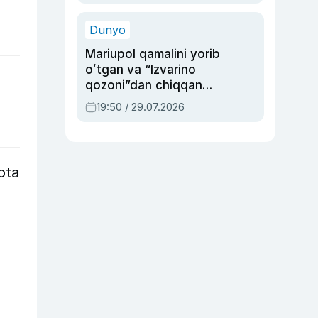
qolgan voqea
Dunyo
Mariupol qamalini yorib
oʻtgan va “Izvarino
qozoni”dan chiqqan
qahramon — Ukraina
19:50 / 29.07.2026
armiyasi bosh
qoʻmondoni Drapatiy
haqida
ota