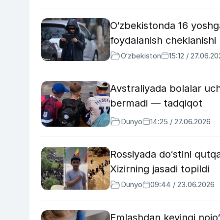
O‘zbekistonda 16 yoshga
foydalanish cheklanish
O‘zbekiston
15:12 / 27.06.2
Avstraliyada bolalar uc
bermadi — tadqiqot
Dunyo
14:25 / 27.06.2026
Rossiyada do‘stini qutq
Xizirning jasadi topildi
Dunyo
09:44 / 23.06.2026
Emlashdan keyingi nojo‘