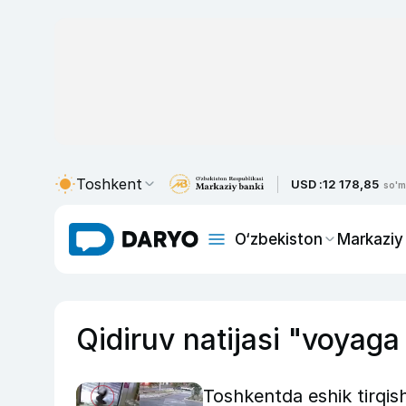
Toshkent
USD :
12 178,85
so'm
O‘zbekiston
Markaziy
Qidiruv natijasi "voyag
Toshkentda eshik tirqish