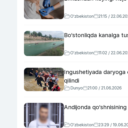
O‘zbekiston
21:15 / 22.06.2
Bo‘stonliqda kanalga tus
O‘zbekiston
11:02 / 22.06.2
Ingushetiyada daryoga o
qilindi
Dunyo
21:00 / 21.06.2026
Andijonda qo‘shnisining
O‘zbekiston
23:29 / 19.06.2