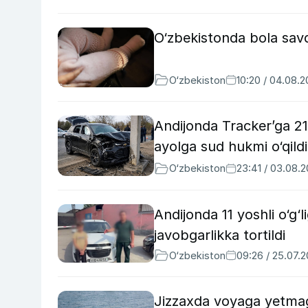
O‘zbekistonda bola savdo
O‘zbekiston
10:20 / 04.08.
Andijonda Tracker’ga 21
ayolga sud hukmi o‘qildi
O‘zbekiston
23:41 / 03.08.
Andijonda 11 yoshli o‘g
javobgarlikka tortildi
O‘zbekiston
09:26 / 25.07.
Jizzaxda voyaga yetmag