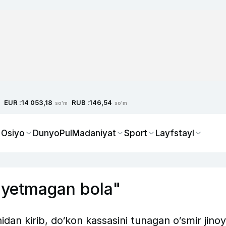
EUR :
RUB :
14 053,18
146,54
so'm
so'm
 Osiyo
Dunyo
Pul
Madaniyat
Sport
Layfstayl
a yetmagan bola"
idan kirib, do‘kon kassasini tunagan o‘smir jino