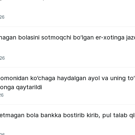
026
agan bolasini sotmoqchi bo‘lgan er-xotinga jaz
026
tomonidan ko‘chaga haydalgan ayol va uning to‘
onga qaytarildi
26
agan bola bankka bostirib kirib, pul talab qil
026