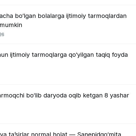
cha bo‘lgan bolalarga ijtimoiy tarmoqlardan
i mumkin
026
hun ijtimoiy tarmoqlarga qo‘yilgan taqiq foyda
armoqchi bo‘lib daryoda oqib ketgan 8 yashar
ya ta’sirlar normal holat — Sanepidqo‘mita