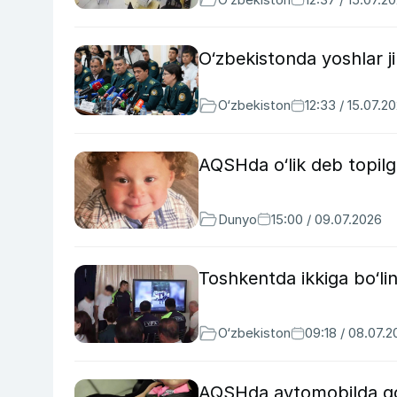
O‘zbekistonda yoshlar ji
O‘zbekiston
12:33 / 15.07.2
AQSHda o‘lik deb topilga
Dunyo
15:00 / 09.07.2026
Toshkentda ikkiga bo‘lin
O‘zbekiston
09:18 / 08.07.
AQSHda avtomobilda qold