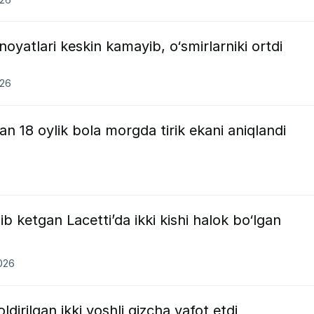
noyatlari keskin kamayib, o‘smirlarniki ortdi
026
n 18 oylik bola morgda tirik ekani aniqlandi
ib ketgan Lacetti’da ikki kishi halok bo‘lgan
2026
irilgan ikki yoshli qizcha vafot etdi