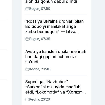
alohida qonun qabul qilindi
Bugun, 07:50
“Rossiya Ukraina dronlari bilan
Boltiqbo‘yi mamlakatlariga
zarba bermoqchi” — Litva
mudofaa vaziri
Bugun, 07:35
Avstriya kansleri onalar mehnati
haqidagi gaplari uchun uzr
so‘radi
Kecha, 23:48
Superliga. “Navbahor”
“Surxon”ni o‘z uyida mag‘lub
etdi, “Lokomotiv” va “Xorazm”
uyda g‘alaba qozondi
Kecha, 23:26