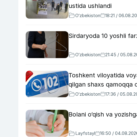
ustida ushlandi
O‘zbekiston
18:21 / 06.08.2
Sirdaryoda 10 yoshli fa
O‘zbekiston
21:45 / 05.08.
Toshkent viloyatida vo
qilgan shaxs qamoqqa o
O‘zbekiston
17:36 / 05.08.
Bolani o‘qish va yozish
Layfstayl
16:50 / 04.08.202