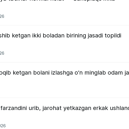
026
hib ketgan ikki boladan birining jasadi topildi
026
qib ketgan bolani izlashga o‘n minglab odam ja
 farzandini urib, jarohat yetkazgan erkak ushlan
026