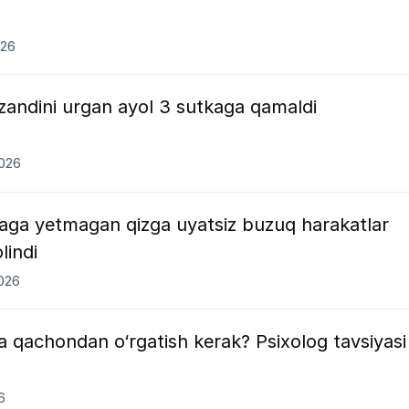
026
rzandini urgan ayol 3 sutkaga qamaldi
2026
yaga yetmagan qizga uyatsiz buzuq harakatlar
lindi
2026
ga qachondan o‘rgatish kerak? Psixolog tavsiyasi
6