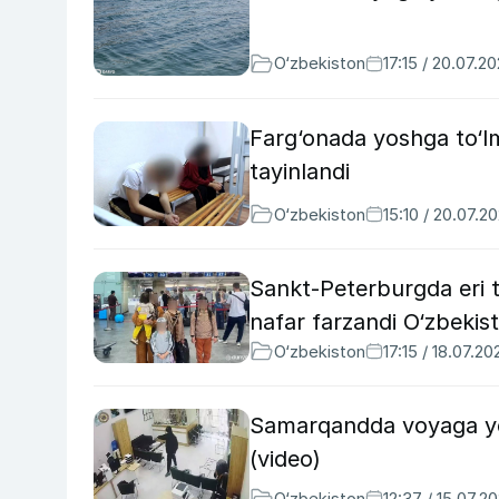
O‘zbekiston
17:15 / 20.07.2
Farg‘onada yoshga to‘lm
tayinlandi
O‘zbekiston
15:10 / 20.07.2
Sankt-Peterburgda eri 
nafar farzandi O‘zbekist
O‘zbekiston
17:15 / 18.07.20
Samarqandda voyaga yetm
(video)
O‘zbekiston
12:37 / 15.07.2