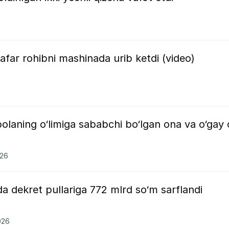
afar rohibni mashinada urib ketdi (video)
laning o‘limiga sababchi bo‘lgan ona va o‘gay 
026
da dekret pullariga 772 mlrd so‘m sarflandi
026