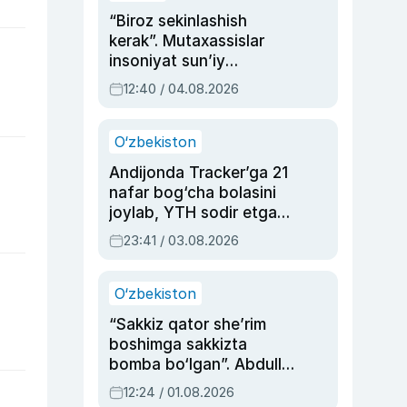
“Biroz sekinlashish
kerak”. Mutaxassislar
insoniyat sun’iy
intellektni boshqara
12:40 / 04.08.2026
olmay qolishidan xavotir
bildirdi
O‘zbekiston
Andijonda Tracker’ga 21
nafar bog‘cha bolasini
joylab, YTH sodir etgan
ayolga sud hukmi o‘qildi
23:41 / 03.08.2026
O‘zbekiston
“Sakkiz qator she’rim
boshimga sakkizta
bomba bo‘lgan”. Abdulla
Oripovni siyosiy
12:24 / 01.08.2026
ayblovlardan asrab