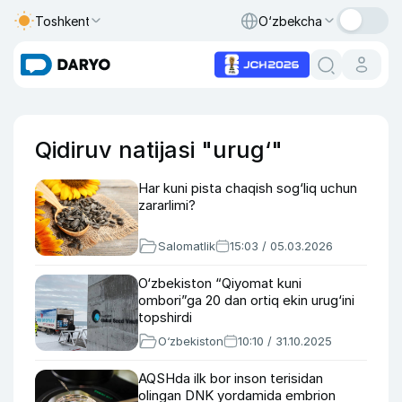
Toshkent
O‘zbekcha
Qidiruv natijasi "urug‘"
Har kuni pista chaqish sog‘liq uchun
zararlimi?
Salomatlik
15:03 / 05.03.2026
O‘zbekiston “Qiyomat kuni
ombori”ga 20 dan ortiq ekin urug‘ini
topshirdi
O‘zbekiston
10:10 / 31.10.2025
AQSHda ilk bor inson terisidan
olingan DNK yordamida embrion