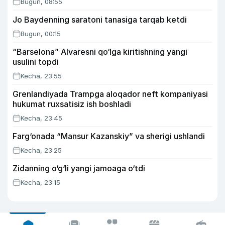
Bugun, 08:55
Jo Baydenning saratoni tanasiga tarqab ketdi
Bugun, 00:15
“Barselona” Alvaresni qo‘lga kiritishning yangi
usulini topdi
Kecha, 23:55
Grenlandiyada Trampga aloqador neft kompaniyasi
hukumat ruxsatisiz ish boshladi
Kecha, 23:45
Farg‘onada “Mansur Kazanskiy” va sherigi ushlandi
Kecha, 23:25
Zidanning o‘g‘li yangi jamoaga o‘tdi
Kecha, 23:15