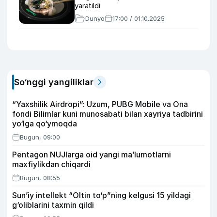
yaratildi
Dunyo
17:00 / 01.10.2025
So‘nggi yangiliklar
“Yaxshilik Airdropi”: Uzum, PUBG Mobile va Ona
fondi Bilimlar kuni munosabati bilan xayriya tadbirini
yo‘lga qo‘ymoqda
Bugun, 09:00
Pentagon NUJlarga oid yangi maʼlumotlarni
maxfiylikdan chiqardi
Bugun, 08:55
Sun’iy intellekt “Oltin to‘p”ning kelgusi 15 yildagi
g‘oliblarini taxmin qildi