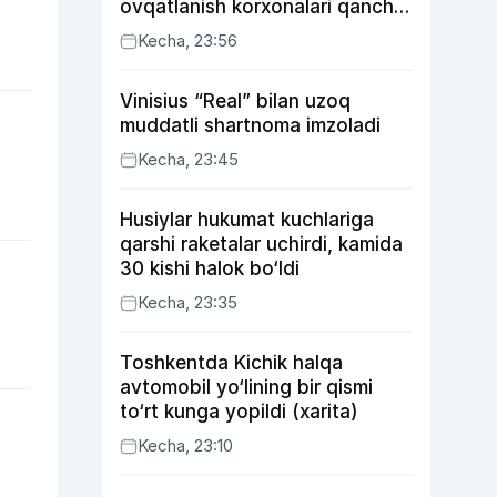
ovqatlanish korxonalari qancha
soliq toʻlagani ochiqlandi
Kecha, 23:56
Vinisius “Real” bilan uzoq
muddatli shartnoma imzoladi
Kecha, 23:45
Husiylar hukumat kuchlariga
qarshi raketalar uchirdi, kamida
30 kishi halok bo‘ldi
Kecha, 23:35
Toshkentda Kichik halqa
avtomobil yo‘lining bir qismi
to‘rt kunga yopildi (xarita)
Kecha, 23:10