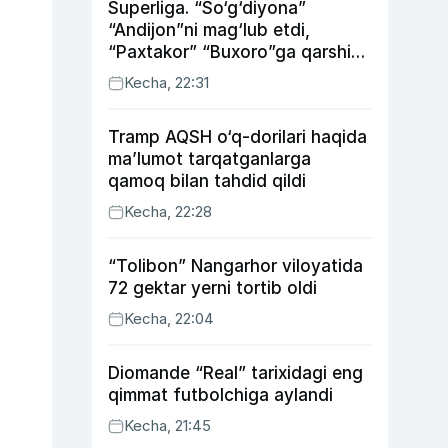
Superliga. “So‘g‘diyona”
“Andijon”ni mag‘lub etdi,
“Paxtakor” “Buxoro”ga qarshi
bahsda g‘alabani qo‘ldan
Kecha, 22:31
chiqardi
Tramp AQSH o‘q-dorilari haqida
ma’lumot tarqatganlarga
qamoq bilan tahdid qildi
Kecha, 22:28
“Tolibon” Nangarhor viloyatida
72 gektar yerni tortib oldi
Kecha, 22:04
Diomande “Real” tarixidagi eng
qimmat futbolchiga aylandi
Kecha, 21:45