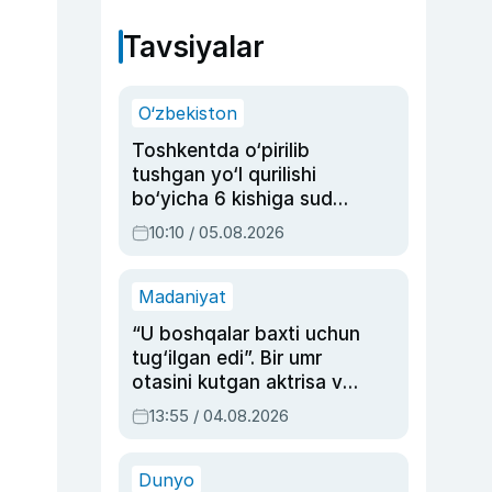
Tavsiyalar
O‘zbekiston
Toshkentda o‘pirilib
tushgan yo‘l qurilishi
bo‘yicha 6 kishiga sud
hukmi o‘qildi
10:10 / 05.08.2026
Madaniyat
“U boshqalar baxti uchun
tug‘ilgan edi”. Bir umr
otasini kutgan aktrisa va
dublyaj ustasi Rimma
13:55 / 04.08.2026
Ahmedovaning
sinovlarga to‘la hayoti
Dunyo