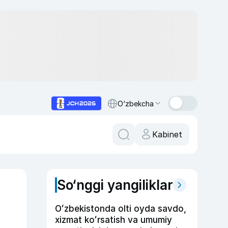
O‘zbekcha
Kabinet
So‘nggi yangiliklar
Oʻzbekistonda olti oyda savdo,
xizmat koʻrsatish va umumiy
i