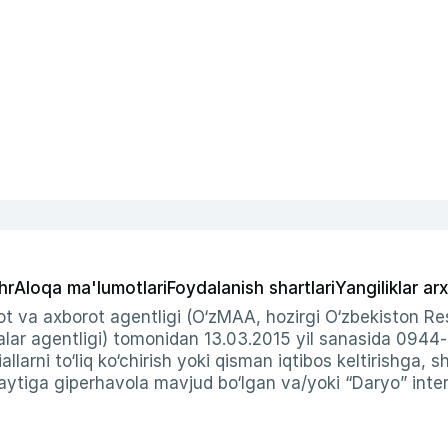
hr
Aloqa ma'lumotlari
Foydalanish shartlari
Yangiliklar arx
t va axborot agentligi (O‘zMAA, hozirgi O‘zbekiston Res
ar agentligi) tomonidan 13.03.2015 yil sanasida 0944
allarni to‘liq ko‘chirish yoki qisman iqtibos keltirishga, 
ytiga giperhavola mavjud bo‘lgan va/yoki “Daryo” intern