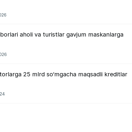
2026
orlari aholi va turistlar gavjum maskanlarga
2026
torlarga 25 mlrd so‘mgacha maqsadli kreditlar
024