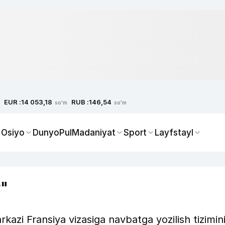
EUR :
RUB :
14 053,18
146,54
so'm
so'm
 Osiyo
Dunyo
Pul
Madaniyat
Sport
Layfstayl
r"
kazi Fransiya vizasiga navbatga yozilish tizimin