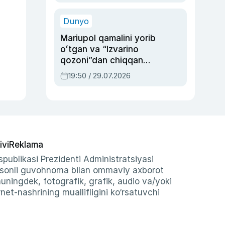
qolgan voqea
Dunyo
Mariupol qamalini yorib
oʻtgan va “Izvarino
qozoni”dan chiqqan
qahramon — Ukraina
19:50 / 29.07.2026
armiyasi bosh
qoʻmondoni Drapatiy
haqida
ivi
Reklama
publikasi Prezidenti Administratsiyasi
-sonli guvohnoma bilan ommaviy axborot
shuningdek, fotografik, grafik, audio va/yoki
et-nashrining muallifligini ko‘rsatuvchi