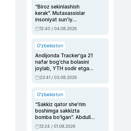
“Biroz sekinlashish
kerak”. Mutaxassislar
insoniyat sun’iy
intellektni boshqara
12:40 / 04.08.2026
olmay qolishidan xavotir
bildirdi
O‘zbekiston
Andijonda Tracker’ga 21
nafar bog‘cha bolasini
joylab, YTH sodir etgan
ayolga sud hukmi o‘qildi
23:41 / 03.08.2026
O‘zbekiston
“Sakkiz qator she’rim
boshimga sakkizta
bomba bo‘lgan”. Abdulla
Oripovni siyosiy
12:24 / 01.08.2026
ayblovlardan asrab