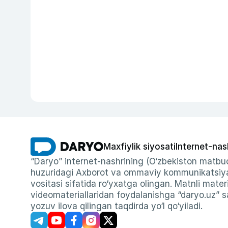
Maxfiylik siyosati
Internet-nas
“Daryo” internet-nashrining (O‘zbekiston matbuo
huzuridagi Axborot va ommaviy kommunikatsiyal
vositasi sifatida ro‘yxatga olingan. Matnli materi
videomateriallaridan foydalanishga “daryo.uz” sa
yozuv ilova qilingan taqdirda yo‘l qo‘yiladi.