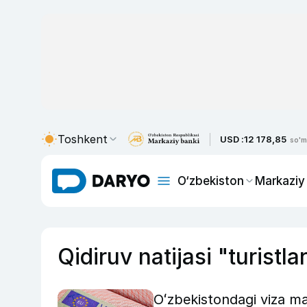
Toshkent
USD :
12 178,85
so'm
O‘zbekiston
Markaziy
Qidiruv natijasi "turistla
Oʻzbekistondagi viza mar