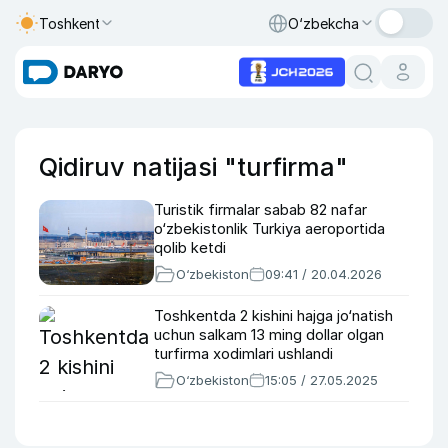
Toshkent
O‘zbekcha
Qidiruv natijasi "turfirma"
Turistik firmalar sabab 82 nafar
o‘zbekistonlik Turkiya aeroportida
qolib ketdi
O‘zbekiston
09:41 / 20.04.2026
Toshkentda 2 kishini hajga jo‘natish
uchun salkam 13 ming dollar olgan
turfirma xodimlari ushlandi
O‘zbekiston
15:05 / 27.05.2025