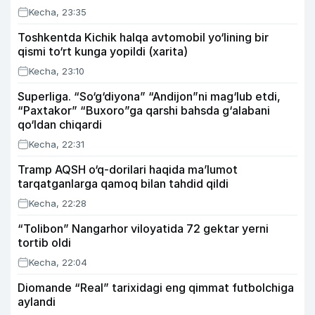
Kecha, 23:35
Toshkentda Kichik halqa avtomobil yo‘lining bir
qismi to‘rt kunga yopildi (xarita)
Kecha, 23:10
Superliga. “So‘g‘diyona” “Andijon”ni mag‘lub etdi,
“Paxtakor” “Buxoro”ga qarshi bahsda g‘alabani
qo‘ldan chiqardi
Kecha, 22:31
Tramp AQSH o‘q-dorilari haqida ma’lumot
tarqatganlarga qamoq bilan tahdid qildi
Kecha, 22:28
“Tolibon” Nangarhor viloyatida 72 gektar yerni
tortib oldi
Kecha, 22:04
Diomande “Real” tarixidagi eng qimmat futbolchiga
aylandi