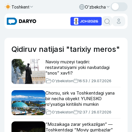
Toshkent
O‘zbekcha
Qidiruv natijasi "tarixiy meros"
Navoiy muzeyi taqdiri:
restavratsiyami yoki navbatdagi
“snos” xavfi?
O‘zbekiston
16:53 / 29.07.2026
Chorsu, sirk va Toshkentdagi yana
bir necha obyekt YUNESKO
ro‘yxatiga kiritilishi mumkin
O‘zbekiston
12:37 / 26.07.2026
“Mozaikaga zarar yetkazilgan” —
Toshkentdagi “Moviy gumbazlar”