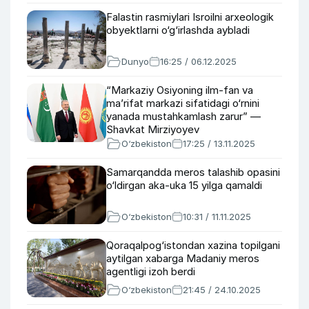
Falastin rasmiylari Isroilni arxeologik
obyektlarni o‘g‘irlashda aybladi
Dunyo
16:25 / 06.12.2025
“Markaziy Osiyoning ilm-fan va
ma’rifat markazi sifatidagi o‘rnini
yanada mustahkamlash zarur” —
Shavkat Mirziyoyev
O‘zbekiston
17:25 / 13.11.2025
Samarqandda meros talashib opasini
o‘ldirgan aka-uka 15 yilga qamaldi
O‘zbekiston
10:31 / 11.11.2025
Qoraqalpog‘istondan xazina topilgani
aytilgan xabarga Madaniy meros
agentligi izoh berdi
O‘zbekiston
21:45 / 24.10.2025