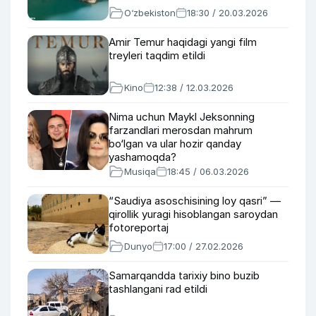
O‘zbekiston
18:30 / 20.03.2026
Amir Temur haqidagi yangi film
treyleri taqdim etildi
Kino
12:38 / 12.03.2026
Nima uchun Maykl Jeksonning
farzandlari merosdan mahrum
bo‘lgan va ular hozir qanday
yashamoqda?
Musiqa
18:45 / 06.03.2026
“Saudiya asoschisining loy qasri” —
qirollik yuragi hisoblangan saroydan
fotoreportaj
Dunyo
17:00 / 27.02.2026
Samarqandda tarixiy bino buzib
tashlangani rad etildi