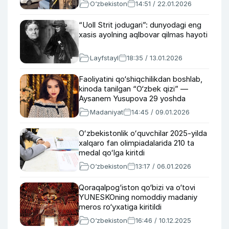
O‘zbekiston
14:51 / 22.01.2026
“Uoll Strit jodugari”: dunyodagi eng
xasis ayolning aqlbovar qilmas hayoti
Layfstayl
18:35 / 13.01.2026
Faoliyatini qo‘shiqchilikdan boshlab,
kinoda tanilgan “O‘zbek qizi” —
Aysanem Yusupova 29 yoshda
Madaniyat
14:45 / 09.01.2026
Oʻzbekistonlik oʻquvchilar 2025-yilda
xalqaro fan olimpiadalarida 210 ta
medal qoʻlga kiritdi
O‘zbekiston
13:17 / 06.01.2026
Qoraqalpog‘iston qo‘bizi va o‘tovi
YUNESKOning nomoddiy madaniy
meros ro‘yxatiga kiritildi
O‘zbekiston
16:46 / 10.12.2025