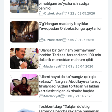
o‘rnatilgani bo‘yicha ish sudga
oshirildi
O‘zbekiston
17:22 / 02.05.2026
O‘g‘irlangan madaniy boyliklar
Yevropadan O‘zbekistonga qaytarildi
O‘zbekiston
16:59 / 01.05.2026
“Ularga bir tiyin ham bermayman”.
Ibrohim Tatlisas farzandlarini 100 mln
dollarlik merosidan mahrum qildi
Madaniyat
13:03 / 25.04.2026
“Ularni hayotda ko‘rsangiz qo‘rqib
ketasiz”. Nargiza Abdullayeva tarixiy
filmlardagi yuzlari tortilgan va lablari
kattalashtirilgan aktrisalar haqida
Madaniyat
16:08 / 21.04.2026
Toshkentdagi “Xalqlar do‘stligi
saroyi”da barcha reklama bannerlari