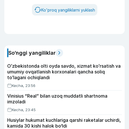
Ko'proq yangiliklarni yuklash
So‘nggi yangiliklar
Oʻzbekistonda olti oyda savdo, xizmat koʻrsatish va
umumiy ovqatlanish korxonalari qancha soliq
toʻlagani ochiqlandi
Kecha, 23:56
Vinisius “Real” bilan uzoq muddatli shartnoma
imzoladi
Kecha, 23:45
Husiylar hukumat kuchlariga qarshi raketalar uchirdi,
kamida 30 kishi halok bo‘ldi