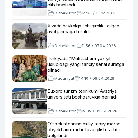
olib tashlandi
O‘zbekiston
14:30 / 15.04.2026
Xivada haykalga “shilqimlik” qilgan
ayol jarimaga tortildi
O‘zbekiston
11:56 / 07.04.2026
Turkiyada “Muhtasham yuz yil”
uslubidagi yangi tarixiy serial suratga
olinadi
Madaniyat
14:10 / 06.04.2026
Buxoro turizm texnikumi Avstriya
universiteti boshqaruviga beriladi
O‘zbekiston
19:09 / 02.04.2026
Oʻzbekistonning milliy tabiiy meros
obyektlarini muhofaza qilish tartibi
belgilandi