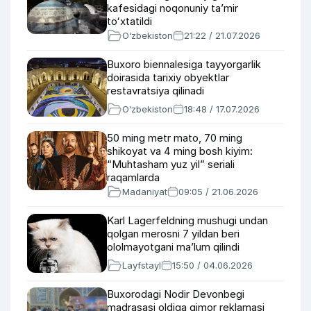
kafesidagi noqonuniy taʼmir
toʻxtatildi
O‘zbekiston
21:22 / 21.07.2026
Buxoro biennalesiga tayyorgarlik
doirasida tarixiy obyektlar
restavratsiya qilinadi
O‘zbekiston
18:48 / 17.07.2026
50 ming metr mato, 70 ming
shikoyat va 4 ming bosh kiyim:
“Muhtasham yuz yil” seriali
raqamlarda
Madaniyat
09:05 / 21.06.2026
Karl Lagerfeldning mushugi undan
qolgan merosni 7 yildan beri
ololmayotgani ma’lum qilindi
Layfstayl
15:50 / 04.06.2026
Buxorodagi Nodir Devonbegi
madrasasi oldiga qimor reklamasi