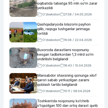
oqibatida tabiatga 95 mln so‘m zarar
yetkazildi
O‘zbekiston
21:58 / 04.05.2026
Qashqadaryoda lolazorni payhon
qilib, raqsga tushganlar jarimaga
tortildi
O‘zbekiston
16:06 / 22.04.2026
Buxoroda daraxtlarni noqonuniy
kesgan tadbirkordan 1,3 mlrd so‘m
undirilishi belgilandi
O‘zbekiston
18:43 / 10.04.2026
Mansabdor shaxsning qonunga xilof
qarori sabab yetkazilgan zararni
qoblash tartibi belgilandi
O‘zbekiston
15:11 / 08.04.2026
Toshkentda noqonuniy ko‘chirib
o‘tqazilgan 100 dan ortiq daraxt qurib