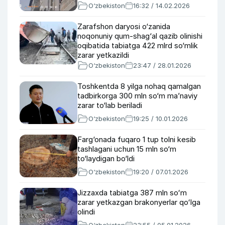
O‘zbekiston
16:32 / 14.02.2026
Zarafshon daryosi o‘zanida
noqonuniy qum-shag‘al qazib olinishi
oqibatida tabiatga 422 mlrd so‘mlik
zarar yetkazildi
O‘zbekiston
23:47 / 28.01.2026
Toshkentda 8 yilga nohaq qamalgan
tadbirkorga 300 mln so‘m ma’naviy
zarar to‘lab beriladi
O‘zbekiston
19:25 / 10.01.2026
Farg‘onada fuqaro 1 tup tolni kesib
tashlagani uchun 15 mln so‘m
to‘laydigan bo‘ldi
O‘zbekiston
19:20 / 07.01.2026
Jizzaxda tabiatga 387 mln soʻm
zarar yetkazgan brakonyerlar qoʻlga
olindi