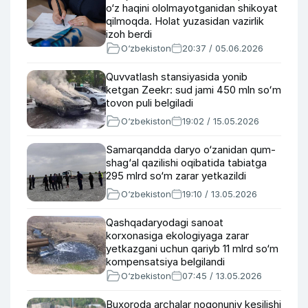
o‘z haqini ololmayotganidan shikoyat
qilmoqda. Holat yuzasidan vazirlik
izoh berdi
O‘zbekiston
20:37 / 05.06.2026
Quvvatlash stansiyasida yonib
ketgan Zeekr: sud jami 450 mln soʻm
tovon puli belgiladi
O‘zbekiston
19:02 / 15.05.2026
Samarqandda daryo o‘zanidan qum-
shag‘al qazilishi oqibatida tabiatga
295 mlrd so‘m zarar yetkazildi
O‘zbekiston
19:10 / 13.05.2026
Qashqadaryodagi sanoat
korxonasiga ekologiyaga zarar
yetkazgani uchun qariyb 11 mlrd so‘m
kompensatsiya belgilandi
O‘zbekiston
07:45 / 13.05.2026
Buxoroda archalar noqonuniy kesilishi