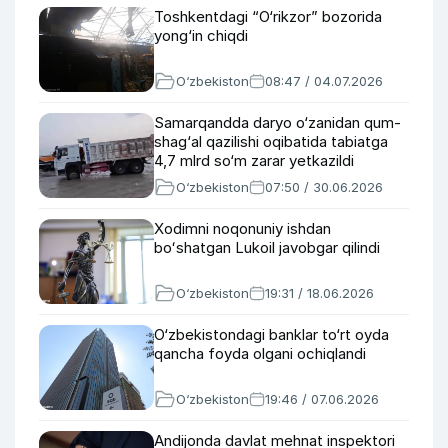
Toshkentdagi “O‘rikzor” bozorida
yong‘in chiqdi
O‘zbekiston
08:47 / 04.07.2026
Samarqandda daryo o‘zanidan qum-
shag‘al qazilishi oqibatida tabiatga
4,7 mlrd so‘m zarar yetkazildi
O‘zbekiston
07:50 / 30.06.2026
Xodimni noqonuniy ishdan
boʻshatgan Lukoil javobgar qilindi
O‘zbekiston
19:31 / 18.06.2026
O‘zbekistondagi banklar to‘rt oyda
qancha foyda olgani ochiqlandi
O‘zbekiston
19:46 / 07.06.2026
Andijonda davlat mehnat inspektori