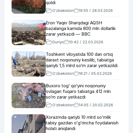
qoldi
O‘zbekiston
19:55 / 28.03.2026
Eron Yaqin Sharqdagi AQSH
bazalariga kamida 800 mln dollarlik
zarar yetkazdi — BBC
Dunyo
10:42 / 22.03.2026
Toshkent viloyatida 100 dan ortiq
daraxt noqonuniy kesilib, tabiatga
qariyb 1,5 mlrd so‘m zarar yetkazildi
O‘zbekiston
18:21 / 05.03.2026
Buxoro tog‘ qo‘yini noqonuniy
ovlagan fuqaro tabiatga 412 mln
so‘m zarar yetkazdi
O‘zbekiston
14:05 / 20.02.2026
Xorazmda qariyb 10 mlrd soʻmlik
tabiiy gazdan oʻgʻrincha foydalanish
holati aniqlandi