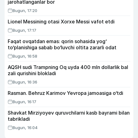
jarohatlanganlar bor
Bugun, 17:20
Lionel Messining otasi Xorxe Messi vafot etdi
Bugun, 17:17
Faqat ovqatdan emas: qorin sohasida yog‘
to‘planishiga sabab bo‘luvchi oltita zararli odat
Bugun, 16:58
AQSH sudi Trampning Oq uyda 400 mln dollarlik bal
zali qurishini blokladi
Bugun, 16:36
Rasman. Behruz Karimov Yevropa jamoasiga o‘tdi
Bugun, 16:17
Shavkat Mirziyoyev quruvchilarni kasb bayrami bilan
tabrikladi
Bugun, 16:04