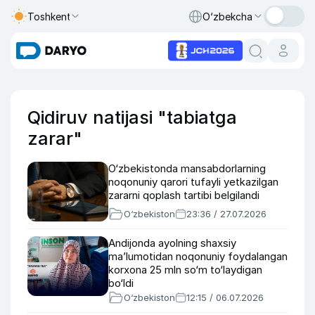
Toshkent
O‘zbekcha
Qidiruv natijasi "tabiatga
zarar"
O‘zbekistonda mansabdorlarning
noqonuniy qarori tufayli yetkazilgan
zararni qoplash tartibi belgilandi
O‘zbekiston
23:36 / 27.07.2026
Andijonda ayolning shaxsiy
ma’lumotidan noqonuniy foydalangan
korxona 25 mln so‘m to‘laydigan
bo‘ldi
O‘zbekiston
12:15 / 06.07.2026