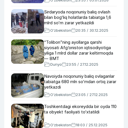
O‘zbekiston
23:55 / 05.01.2026
Sirdaryoda noqonuniy baliq ovlash
bilan bogʻliq holatlarda tabiatga 1,6
mlrd soʻm zarar yetkazildi
O‘zbekiston
20:35 / 30.12.2025
“Tolibon”ning ayollarga qarshi
siyosati Afg‘oniston iqtisodiyotiga
yiliga 1 mlrd dollar zarar keltirmoqda
— BMT
Dunyo
23:55 / 27.12.2025
Navoiyda noqonuniy baliq ovlaganlar
tabiatga 680 mln soʻmdan ortiq zarar
yetkazdi
O‘zbekiston
23:05 / 27.12.2025
Toshkentdagi ekoreydda bir oyda 110
ta obyekt faoliyati to‘xtatildi
O‘zbekiston
18:03 / 25.12.2025