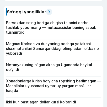
So‘nggi yangiliklar
Parvozdan so‘ng bortga chiqish talonini darhol
tashlab yubormang — mutaxassislar buning sababini
tushuntirdi
Magnus Karlsen va dunyoning boshqa yetakchi
shaxmatchilari Samarqanddagi olimpiadani o‘tkazib
yuboradi
Netanyaxuning o‘lgan akasiga Ugandada haykal
qo‘yildi
Xonadonlarga kirish bo‘yicha topshiriq berilmagan —
Mahallalar uyushmasi uyma-uy yurgan mas’ullar
haqida
Ikki kun pastlagan dollar kursi ko‘tarildi