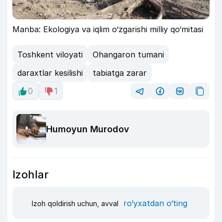
Manba: Ekologiya va iqlim o‘zgarishi milliy qo‘mitasi
Toshkent viloyati
Ohangaron tumani
daraxtlar kesilishi
tabiatga zarar
0
1
Humoyun Murodov
Izohlar
ro‘yxatdan o‘ting
Izoh qoldirish uchun, avval