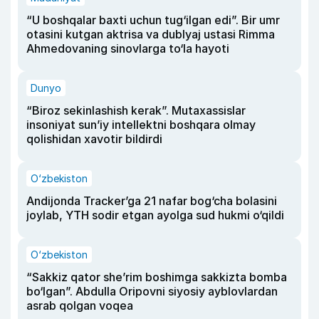
“U boshqalar baxti uchun tug‘ilgan edi”. Bir umr
otasini kutgan aktrisa va dublyaj ustasi Rimma
Ahmedovaning sinovlarga to‘la hayoti
Dunyo
“Biroz sekinlashish kerak”. Mutaxassislar
insoniyat sun’iy intellektni boshqara olmay
qolishidan xavotir bildirdi
O‘zbekiston
Andijonda Tracker’ga 21 nafar bog‘cha bolasini
joylab, YTH sodir etgan ayolga sud hukmi o‘qildi
O‘zbekiston
“Sakkiz qator she’rim boshimga sakkizta bomba
bo‘lgan”. Abdulla Oripovni siyosiy ayblovlardan
asrab qolgan voqea