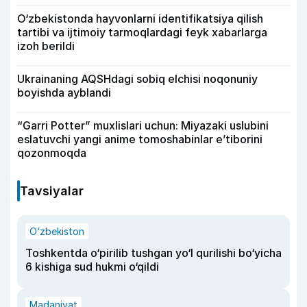
O‘zbekistonda hayvonlarni identifikatsiya qilish
tartibi va ijtimoiy tarmoqlardagi feyk xabarlarga
izoh berildi
Ukrainaning AQSHdagi sobiq elchisi noqonuniy
boyishda ayblandi
“Garri Potter” muxlislari uchun: Miyazaki uslubini
eslatuvchi yangi anime tomoshabinlar e’tiborini
qozonmoqda
Tavsiyalar
O‘zbekiston
Toshkentda o‘pirilib tushgan yo‘l qurilishi bo‘yicha
6 kishiga sud hukmi o‘qildi
Madaniyat