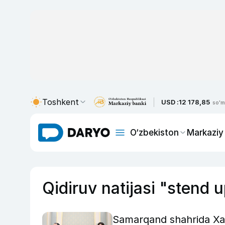
Toshkent
USD :
12 178,85
so'm
O‘zbekiston
Markaziy
Qidiruv natijasi "stend 
Samarqand shahrida Xalq