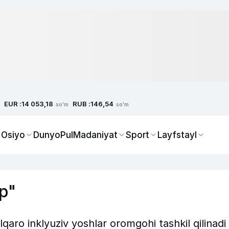
EUR :
RUB :
14 053,18
146,54
so'm
so'm
 Osiyo
Dunyo
Pul
Madaniyat
Sport
Layfstayl
up"
aro inklyuziv yoshlar oromgohi tashkil qilinadi