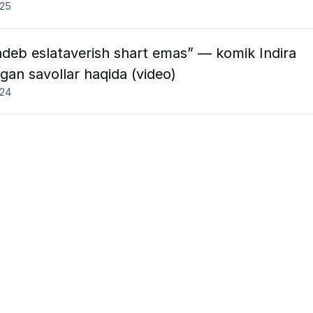
025
adeb eslataverish shart emas” — komik Indira
digan savollar haqida (video)
024