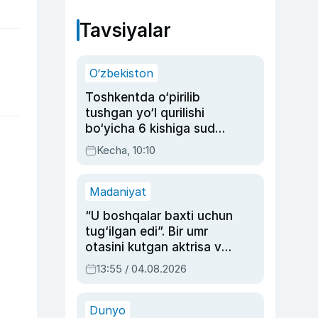
Tavsiyalar
O‘zbekiston
Toshkentda o‘pirilib
tushgan yo‘l qurilishi
bo‘yicha 6 kishiga sud
hukmi o‘qildi
Kecha, 10:10
Madaniyat
“U boshqalar baxti uchun
tug‘ilgan edi”. Bir umr
otasini kutgan aktrisa va
dublyaj ustasi Rimma
13:55 / 04.08.2026
Ahmedovaning
sinovlarga to‘la hayoti
Dunyo