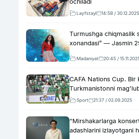
ochiladi
Layfstayl
14:58 / 30.12.202
Turmushga chiqmaslik sh
xonandasi” — Jasmin 29
Madaniyat
20:45 / 15.11.202
CAFA Nations Cup. Bir k
Turkmanistonni mag'lub
Sport
21:37 / 02.09.2025
“Mirshakarlarga konsert
adashlarini izlayotgani 