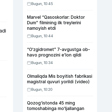
Bugun, 10:45
Marvel “Qasoskorlar: Doktor
Dum” filmining ilk treylerini
namoyish etdi
adi
Bugun, 10:44
“O‘zgidromet” 7-avgustga ob-
havo prognozini e’lon qildi
Bugun, 10:34
Olmaliqda Mis boyitish fabrikasi
magistral quvuri yorildi (video)
Bugun, 10:20
Qozog‘istonda 45 ming
tomoshabinga mo‘ljallangan