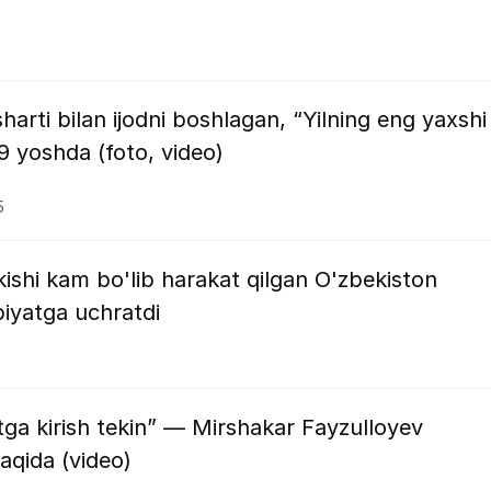
5
arti bilan ijodni boshlagan, “Yilning eng yaxshi
 yoshda (foto, video)
5
ishi kam bo'lib harakat qilgan O'zbekiston
iyatga uchratdi
ga kirish tekin” — Mirshakar Fayzulloyev
haqida (video)