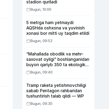
stadion quriladi
Bugun, 10:00
5 metrga ham yetmaydi:
AQSHda oshxona va yuvinish
xonasi bor mitti uy taqdim etildi
Bugun, 09:53
“Mahallada obodlik va mehr-
saxovat oyligi” boshlanganidan
buyon qariyb 350 ta ekologik
huquqbuzarlik aniqlandi
Bugun, 09:40
Tramp raketa yetishmovchiligi
sabab Pentagon rahbaridan
tushuntirish talab qildi — WP
Bugun, 09:30