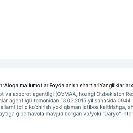
hr
Aloqa ma'lumotlari
Foydalanish shartlari
Yangiliklar arx
t va axborot agentligi (O‘zMAA, hozirgi O‘zbekiston Res
ar agentligi) tomonidan 13.03.2015 yil sanasida 0944
allarni to‘liq ko‘chirish yoki qisman iqtibos keltirishga, 
ytiga giperhavola mavjud bo‘lgan va/yoki “Daryo” intern