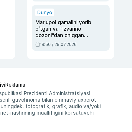
qolgan voqea
Dunyo
Mariupol qamalini yorib
oʻtgan va “Izvarino
qozoni”dan chiqqan
qahramon — Ukraina
19:50 / 29.07.2026
armiyasi bosh
qoʻmondoni Drapatiy
haqida
ivi
Reklama
publikasi Prezidenti Administratsiyasi
-sonli guvohnoma bilan ommaviy axborot
shuningdek, fotografik, grafik, audio va/yoki
et-nashrining muallifligini ko‘rsatuvchi