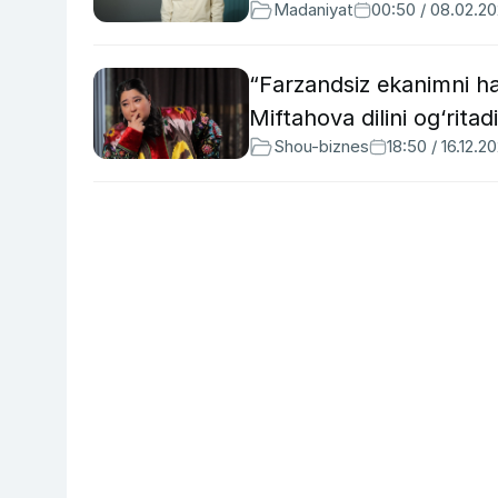
Madaniyat
00:50 / 08.02.2
“Farzandsiz ekanimni h
Miftahova dilini og‘rita
Shou-biznes
18:50 / 16.12.2