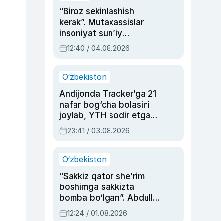
“Biroz sekinlashish
kerak”. Mutaxassislar
insoniyat sun’iy
intellektni boshqara
12:40 / 04.08.2026
olmay qolishidan xavotir
bildirdi
O‘zbekiston
Andijonda Tracker’ga 21
nafar bog‘cha bolasini
joylab, YTH sodir etgan
ayolga sud hukmi o‘qildi
23:41 / 03.08.2026
O‘zbekiston
“Sakkiz qator she’rim
boshimga sakkizta
bomba bo‘lgan”. Abdulla
Oripovni siyosiy
12:24 / 01.08.2026
ayblovlardan asrab