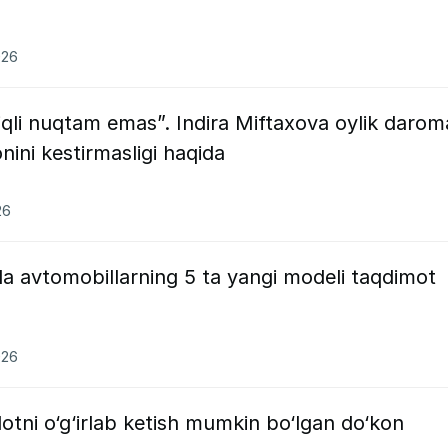
026
iqli nuqtam emas”. Indira Miftaxova oylik darom
ini kestirmasligi haqida
26
a avtomobillarning 5 ta yangi modeli taqdimot
026
otni o‘g‘irlab ketish mumkin bo‘lgan do‘kon