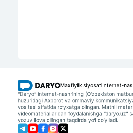
Maxfiylik siyosati
Internet-nas
“Daryo” internet-nashrining (O‘zbekiston matbuo
huzuridagi Axborot va ommaviy kommunikatsiyal
vositasi sifatida ro‘yxatga olingan. Matnli materi
videomateriallaridan foydalanishga “daryo.uz” sa
yozuv ilova qilingan taqdirda yo‘l qo‘yiladi.