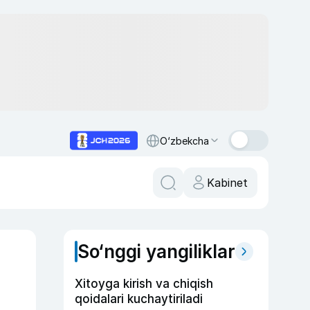
O‘zbekcha
Kabinet
So‘nggi yangiliklar
Xitoyga kirish va chiqish
qoidalari kuchaytiriladi