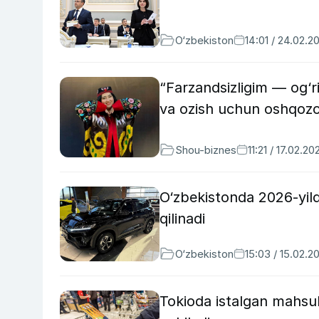
O‘zbekiston
14:01 / 24.02.2
“Farzandsizligim — og‘r
va ozish uchun oshqozon
Shou-biznes
11:21 / 17.02.20
O‘zbekistonda 2026-yild
qilinadi
O‘zbekiston
15:03 / 15.02.2
Tokioda istalgan mahsul