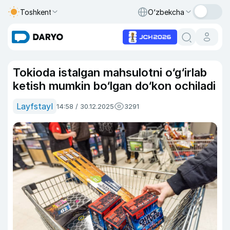
Toshkent
O‘zbekcha
Tokioda istalgan mahsulotni o‘g‘irlab
ketish mumkin bo‘lgan do‘kon ochiladi
Layfstayl
14:58 / 30.12.2025
3291