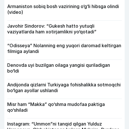
Armaniston sobiq bosh vazirining o‘g‘li hibsga olindi
(video)
Javohir Sindorov: “Gukesh hatto yutuqli
vaziyatlarda ham xotirjamlikni yo‘qotadi”
“Odisseya” Nolanning eng yuqori daromad keltirgan
filmiga aylandi
Denovda uyi buzilgan oilaga yangisi quriladigan
bo‘ldi
Andijonda qizlarni Turkiyaga fohishalikka sotmoqchi
bo‘lgan ayollar ushlandi
Misr ham “Makka” qo‘shma mudofaa paktiga
qo‘shiladi
Instagram: “Ummon”ni tanqid qilgan Yulduz