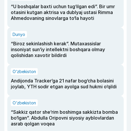
“U boshqalar baxti uchun tug‘ilgan edi”. Bir umr
otasini kutgan aktrisa va dublyaj ustasi Rimma
Ahmedovaning sinovlarga to‘la hayoti
Dunyo
“Biroz sekinlashish kerak”. Mutaxassislar
insoniyat sun’iy intellektni boshqara olmay
qolishidan xavotir bildirdi
O‘zbekiston
Andijonda Tracker’ga 21 nafar bog‘cha bolasini
joylab, YTH sodir etgan ayolga sud hukmi o‘qildi
O‘zbekiston
“Sakkiz qator she’rim boshimga sakkizta bomba
bo‘lgan”. Abdulla Oripovni siyosiy ayblovlardan
asrab qolgan voqea