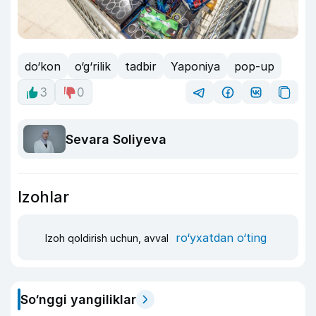
do‘kon
o‘g‘rilik
tadbir
Yaponiya
pop-up
3
0
Sevara Soliyeva
Izohlar
ro‘yxatdan o‘ting
Izoh qoldirish uchun, avval
So‘nggi yangiliklar