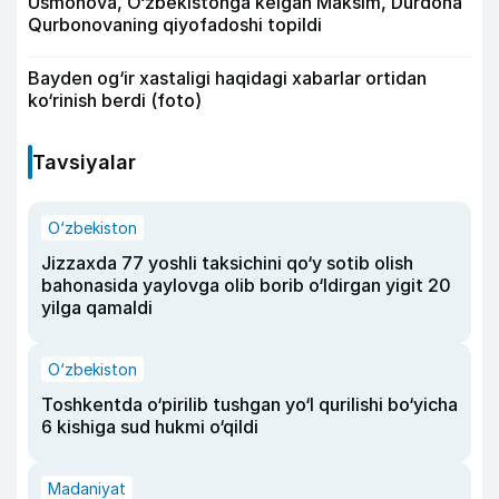
Usmonova, O‘zbekistonga kelgan Maksim, Durdona
Qurbonovaning qiyofadoshi topildi
Bayden og‘ir xastaligi haqidagi xabarlar ortidan
ko‘rinish berdi (foto)
Tavsiyalar
O‘zbekiston
Jizzaxda 77 yoshli taksichini qo‘y sotib olish
bahonasida yaylovga olib borib o‘ldirgan yigit 20
yilga qamaldi
O‘zbekiston
Toshkentda o‘pirilib tushgan yo‘l qurilishi bo‘yicha
6 kishiga sud hukmi o‘qildi
Madaniyat