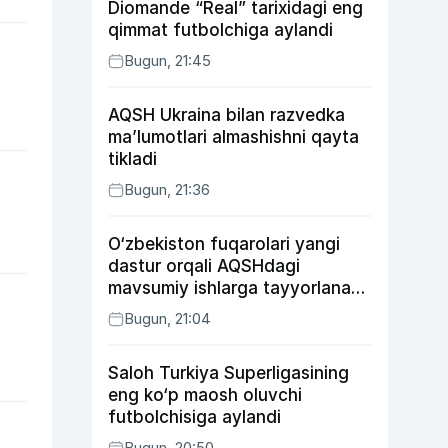
Diomande “Real” tarixidagi eng
qimmat futbolchiga aylandi
Bugun, 21:45
AQSH Ukraina bilan razvedka
ma’lumotlari almashishni qayta
tikladi
Bugun, 21:36
O‘zbekiston fuqarolari yangi
dastur orqali AQSHdagi
mavsumiy ishlarga tayyorlanadi
va joylashtiriladi
Bugun, 21:04
Saloh Turkiya Superligasining
eng ko‘p maosh oluvchi
futbolchisiga aylandi
Bugun, 20:50