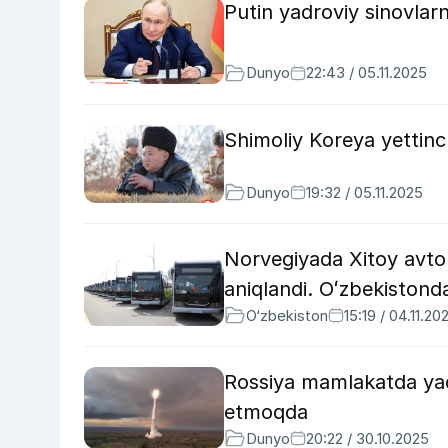
Putin yadroviy sinovlarn
Dunyo
22:43 / 05.11.2025
Shimoliy Koreya yettinc
Dunyo
19:32 / 05.11.2025
Norvegiyada Xitoy avto
aniqlandi. Oʻzbekistond
O‘zbekiston
15:19 / 04.11.20
Rossiya mamlakatda yadr
etmoqda
Dunyo
20:22 / 30.10.2025