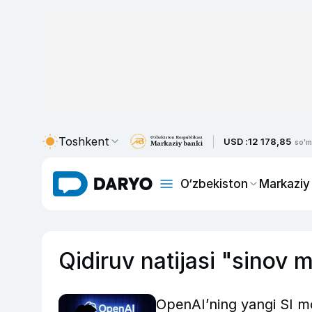
Toshkent
USD :
12 178,85
so'm
O‘zbekiston
Markaziy
Qidiruv natijasi "sinov 
OpenAI’ning yangi SI mo