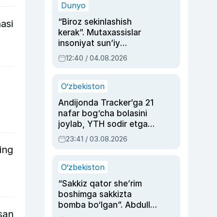
Dunyo
“Biroz sekinlashish
asi
kerak”. Mutaxassislar
insoniyat sun’iy
intellektni boshqara
12:40 / 04.08.2026
olmay qolishidan xavotir
bildirdi
O‘zbekiston
Andijonda Tracker’ga 21
nafar bog‘cha bolasini
joylab, YTH sodir etgan
ayolga sud hukmi o‘qildi
23:41 / 03.08.2026
ing
O‘zbekiston
“Sakkiz qator she’rim
boshimga sakkizta
bomba bo‘lgan”. Abdulla
san
Oripovni siyosiy