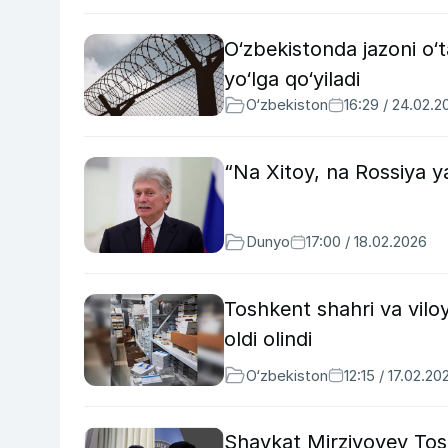
O‘zbekistonda jazoni o‘
yo‘lga qo‘yiladi
O‘zbekiston
16:29 / 24.02.2
“Na Xitoy, na Rossiya y
Dunyo
17:00 / 18.02.2026
Toshkent shahri va vilo
oldi olindi
O‘zbekiston
12:15 / 17.02.20
Shavkat Mirziyoyev Tosh