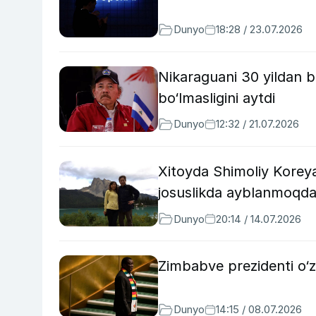
Dunyo
18:28 / 23.07.2026
Nikaraguani 30 yildan b
bo‘lmasligini aytdi
Dunyo
12:32 / 21.07.2026
Xitoyda Shimoliy Koreya
josuslikda ayblanmoqd
Dunyo
20:14 / 14.07.2026
Zimbabve prezidenti o‘z
Dunyo
14:15 / 08.07.2026