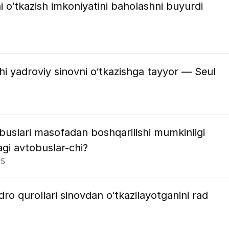
i o‘tkazish imkoniyatini baholashni buyurdi
hi yadroviy sinovni o‘tkazishga tayyor — Seul
buslari masofadan boshqarilishi mumkinligi
agi avtobuslar-chi?
25
o qurollari sinovdan o‘tkazilayotganini rad