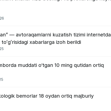
026
gan” — avtoraqamlarni kuzatish tizimi internetda
toʻgʻrisidagi xabarlarga izoh berildi
025
omborda muddati o‘tgan 10 ming qutidan ortiq
25
ologik bemorlar 18 oydan ortiq majburiy