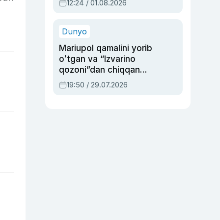
12:24 / 01.08.2026
ayblovlardan asrab
qolgan voqea
Dunyo
Mariupol qamalini yorib
oʻtgan va “Izvarino
qozoni”dan chiqqan
qahramon — Ukraina
19:50 / 29.07.2026
armiyasi bosh
qoʻmondoni Drapatiy
haqida