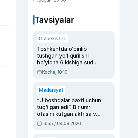
Tavsiyalar
O‘zbekiston
Toshkentda o‘pirilib
tushgan yo‘l qurilishi
bo‘yicha 6 kishiga sud
hukmi o‘qildi
Kecha, 10:10
Madaniyat
“U boshqalar baxti uchun
tug‘ilgan edi”. Bir umr
otasini kutgan aktrisa va
dublyaj ustasi Rimma
13:55 / 04.08.2026
Ahmedovaning
sinovlarga to‘la hayoti