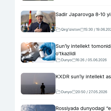
Sadir Japarovga 8-10 yill
Qirg‘iziston
15:30 / 19.06.20
Sun’iy intellekt tomonid
o‘tkazildi
Dunyo
16:26 / 05.06.2026
KXDR sun’iy intellekt as
Dunyo
20:50 / 27.05.2026
Rossiyada dunyodagi “eng