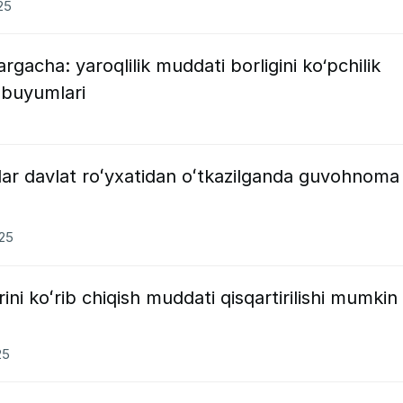
25
rgacha: yaroqlilik muddati borligini ko‘pchilik
 buyumlari
lar davlat roʻyxatidan oʻtkazilganda guvohnoma
025
ini koʻrib chiqish muddati qisqartirilishi mumkin
25