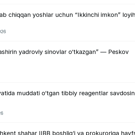
tab chiqqan yoshlar uchun “Ikkinchi imkon” loyih
026
ashirin yadroviy sinovlar o‘tkazgan” — Peskov
yatida muddati o‘tgan tibbiy reagentlar savdosin
26
kent shahar IIBB boshlig‘i va prokuroriga hayf