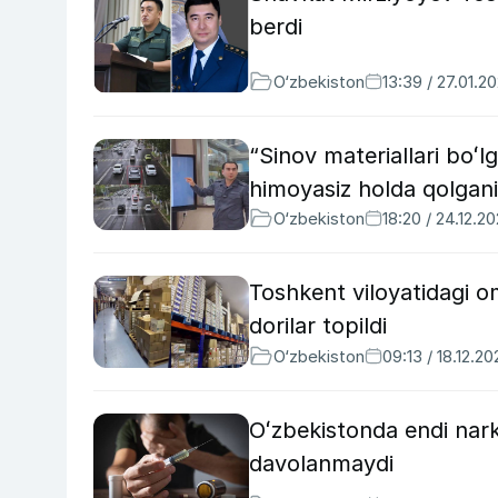
berdi
O‘zbekiston
13:39 / 27.01.2
“Sinov materiallari boʻl
himoyasiz holda qolgani 
O‘zbekiston
18:20 / 24.12.2
Toshkent viloyatidagi 
dorilar topildi
O‘zbekiston
09:13 / 18.12.20
Oʻzbekistonda endi nark
davolanmaydi