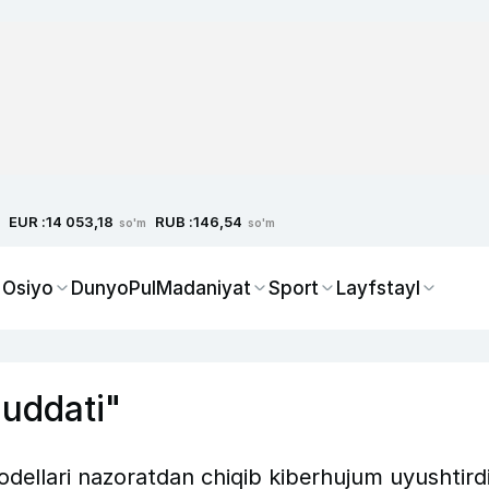
EUR :
RUB :
14 053,18
146,54
so'm
so'm
 Osiyo
Dunyo
Pul
Madaniyat
Sport
Layfstayl
muddati"
dellari nazoratdan chiqib kiberhujum uyushtird