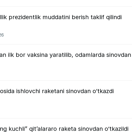
ik prezidentlik muddatini berish taklif qilindi
26
an ilk bor vaksina yaratilib, odamlarda sinovdan
osida ishlovchi raketani sinovdan o‘tkazdi
 kuchli” qit’alararo raketa sinovdan o‘tkazildi