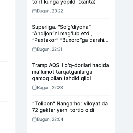
to‘rt kunga yopildi (xarita)
Bugun, 23:22
Superliga. “So‘g‘diyona”
“Andijon”ni mag‘lub etdi,
“Paxtakor” “Buxoro”ga qarshi
bahsda g‘alabani qo‘ldan
Bugun, 22:31
chiqardi
Tramp AQSH o‘q-dorilari haqida
ma’lumot tarqatganlarga
qamoq bilan tahdid qildi
Bugun, 22:28
“Tolibon” Nangarhor viloyatida
72 gektar yerni tortib oldi
Bugun, 22:04