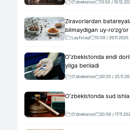
O‘zbekiston
13:50 / 10.12.20
Ziravorlardan batareyala
bilmaydigan uy-ro‘zg‘or
Layfstayl
15:59 / 26.11.2025
Oʻzbekistonda endi dori
yilga beriladi
O‘zbekiston
20:25 / 25.11.2
Oʻzbekistonda sud ishlar
O‘zbekiston
20:56 / 17.11.20