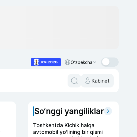
O‘zbekcha
Kabinet
So‘nggi yangiliklar
Toshkentda Kichik halqa
avtomobil yo‘lining bir qismi
i