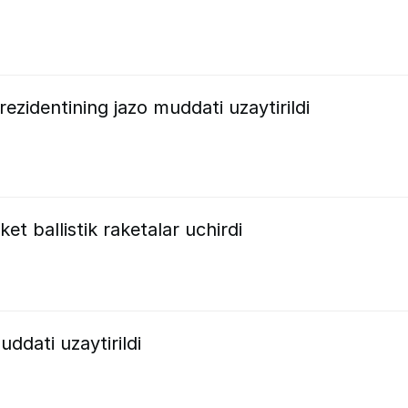
ezidentining jazo muddati uzaytirildi
t ballistik raketalar uchirdi
ddati uzaytirildi