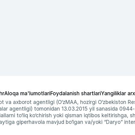
hr
Aloqa ma'lumotlari
Foydalanish shartlari
Yangiliklar arx
t va axborot agentligi (O‘zMAA, hozirgi O‘zbekiston Res
ar agentligi) tomonidan 13.03.2015 yil sanasida 0944
allarni to‘liq ko‘chirish yoki qisman iqtibos keltirishga, 
ytiga giperhavola mavjud bo‘lgan va/yoki “Daryo” intern