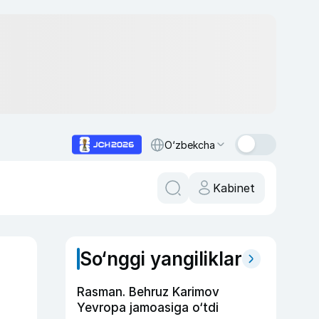
O‘zbekcha
Kabinet
So‘nggi yangiliklar
Rasman. Behruz Karimov
Yevropa jamoasiga o‘tdi