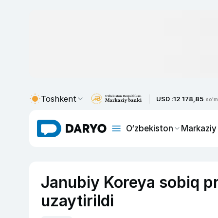
Toshkent
USD :
12 178,85
so'm
O‘zbekiston
Markaziy
Janubiy Koreya sobiq pr
uzaytirildi