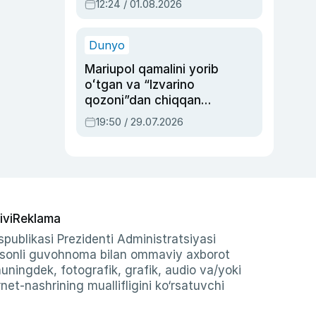
12:24 / 01.08.2026
ayblovlardan asrab
qolgan voqea
Dunyo
Mariupol qamalini yorib
oʻtgan va “Izvarino
qozoni”dan chiqqan
qahramon — Ukraina
19:50 / 29.07.2026
armiyasi bosh
qoʻmondoni Drapatiy
haqida
ivi
Reklama
publikasi Prezidenti Administratsiyasi
-sonli guvohnoma bilan ommaviy axborot
shuningdek, fotografik, grafik, audio va/yoki
et-nashrining muallifligini ko‘rsatuvchi