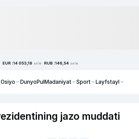
EUR :
RUB :
14 053,18
146,54
so'm
so'm
 Osiyo
Dunyo
Pul
Madaniyat
Sport
Layfstayl
ezidentining jazo muddati