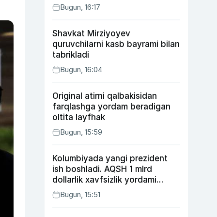
Bugun, 16:17
Shavkat Mirziyoyev
quruvchilarni kasb bayrami bilan
tabrikladi
Bugun, 16:04
Original atirni qalbakisidan
farqlashga yordam beradigan
oltita layfhak
Bugun, 15:59
Kolumbiyada yangi prezident
ish boshladi. AQSH 1 mlrd
dollarlik xavfsizlik yordami
bermoqchi
Bugun, 15:51