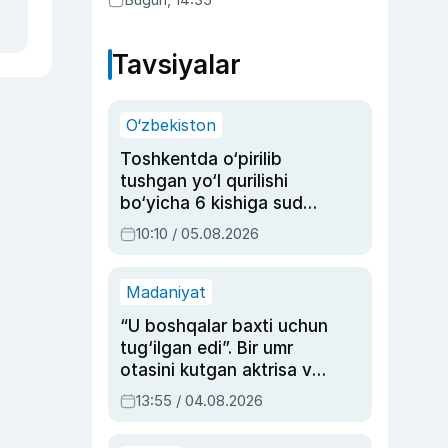
Tavsiyalar
O‘zbekiston
Toshkentda o‘pirilib
tushgan yo‘l qurilishi
bo‘yicha 6 kishiga sud
hukmi o‘qildi
10:10 / 05.08.2026
Madaniyat
“U boshqalar baxti uchun
tug‘ilgan edi”. Bir umr
otasini kutgan aktrisa va
dublyaj ustasi Rimma
13:55 / 04.08.2026
Ahmedovaning
sinovlarga to‘la hayoti