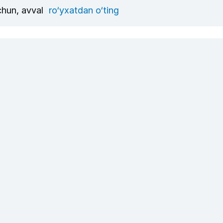
uchun, avval
ro‘yxatdan o‘ting