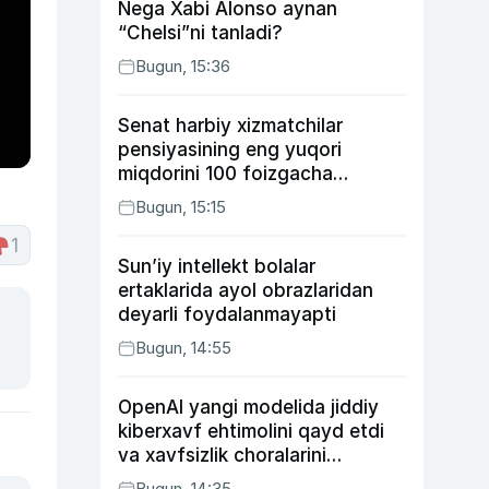
Nega Xabi Alonso aynan
“Chelsi”ni tanladi?
Bugun, 15:36
Senat harbiy xizmatchilar
pensiyasining eng yuqori
miqdorini 100 foizgacha
oshirishni nazarda tutuvchi
Bugun, 15:15
qonunni ma’qulladi
1
Sun’iy intellekt bolalar
ertaklarida ayol obrazlaridan
deyarli foydalanmayapti
Bugun, 14:55
OpenAI yangi modelida jiddiy
kiberxavf ehtimolini qayd etdi
va xavfsizlik choralarini
kuchaytirdi
Bugun, 14:35