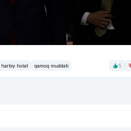
harbiy holat
qamoq muddati
5