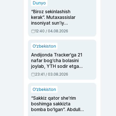
Dunyo
“Biroz sekinlashish
kerak”. Mutaxassislar
insoniyat sun’iy
intellektni boshqara
12:40 / 04.08.2026
olmay qolishidan xavotir
bildirdi
O‘zbekiston
Andijonda Tracker’ga 21
nafar bog‘cha bolasini
joylab, YTH sodir etgan
ayolga sud hukmi o‘qildi
23:41 / 03.08.2026
O‘zbekiston
“Sakkiz qator she’rim
boshimga sakkizta
bomba bo‘lgan”. Abdulla
Oripovni siyosiy