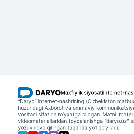
Maxfiylik siyosati
Internet-nas
“Daryo” internet-nashrining (O‘zbekiston matbuo
huzuridagi Axborot va ommaviy kommunikatsiyal
vositasi sifatida ro‘yxatga olingan. Matnli materi
videomateriallaridan foydalanishga “daryo.uz” sa
yozuv ilova qilingan taqdirda yo‘l qo‘yiladi.