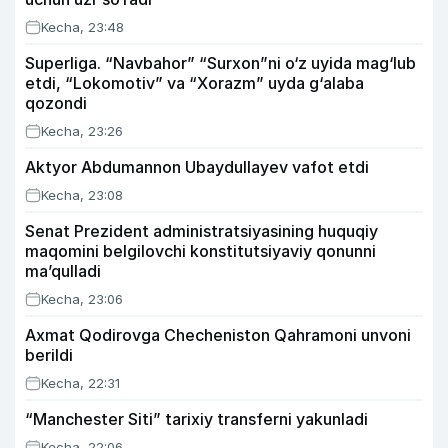
Kecha, 23:48
Superliga. “Navbahor” “Surxon”ni o‘z uyida mag‘lub
etdi, “Lokomotiv” va “Xorazm” uyda g‘alaba
qozondi
Kecha, 23:26
Aktyor Abdu­mannon Ubaydullayev vafot etdi
Kecha, 23:08
Senat Prezident administratsiyasining huquqiy
maqomini belgilovchi konstitutsiyaviy qonunni
ma’qulladi
Kecha, 23:06
Axmat Qodirovga Checheniston Qahramoni unvoni
berildi
Kecha, 22:31
“Manchester Siti” tarixiy transferni yakunladi
Kecha, 22:06