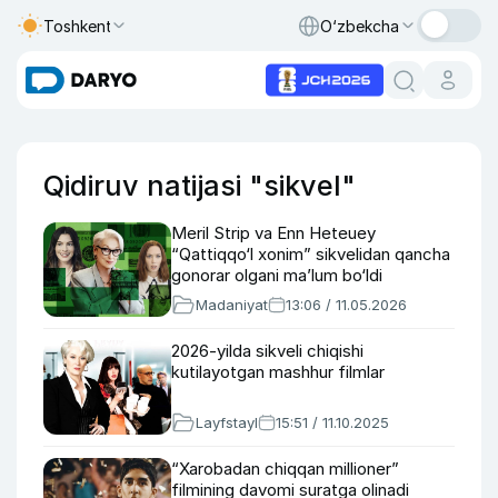
Toshkent
O‘zbekcha
Qidiruv natijasi "sikvel"
Meril Strip va Enn Heteuey
“Qattiqqo‘l xonim” sikvelidan qancha
gonorar olgani ma’lum bo‘ldi
Madaniyat
13:06 / 11.05.2026
2026-yilda sikveli chiqishi
kutilayotgan mashhur filmlar
Layfstayl
15:51 / 11.10.2025
“Xarobadan chiqqan millioner”
filmining davomi suratga olinadi