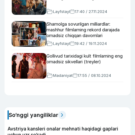
Layfstayl
17:40 / 27.11.2024
Shamolga sovurilgan milliardlar:
mashhur filmlarning rekord darajada
omadsiz chiqqan davomlari
Layfstayl
19:42 / 19.11.2024
Gollivud tarixidagi kult filmlarning eng
omadsiz sikvellari (treyler)
Madaniyat
17:55 / 08.10.2024
So‘nggi yangiliklar
Avstriya kansleri onalar mehnati haqidagi gaplari
uchun uzr so‘radi