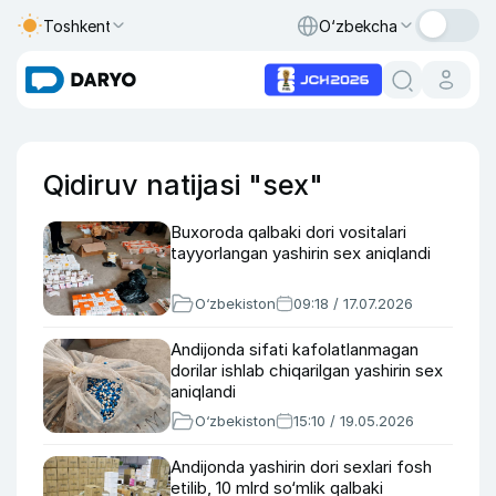
Toshkent
O‘zbekcha
Qidiruv natijasi "sex"
Buxoroda qalbaki dori vositalari
tayyorlangan yashirin sex aniqlandi
O‘zbekiston
09:18 / 17.07.2026
Andijonda sifati kafolatlanmagan
dorilar ishlab chiqarilgan yashirin sex
aniqlandi
O‘zbekiston
15:10 / 19.05.2026
Andijonda yashirin dori sexlari fosh
etilib, 10 mlrd so‘mlik qalbaki