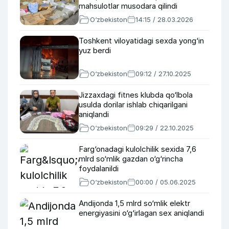
mahsulotlar musodara qilindi
O‘zbekiston
14:15 / 28.03.2026
Toshkent viloyatidagi sexda yong‘in
yuz berdi
O‘zbekiston
09:12 / 27.10.2025
Jizzaxdagi fitnes klubda qo‘lbola
usulda dorilar ishlab chiqarilgani
aniqlandi
O‘zbekiston
09:29 / 22.10.2025
Farg‘onadagi kulolchilik sexida 7,6
mlrd so‘mlik gazdan o‘g‘rincha
foydalanildi
O‘zbekiston
00:00 / 05.06.2025
Andijonda 1,5 mlrd so‘mlik elektr
energiyasini o‘g‘irlagan sex aniqlandi