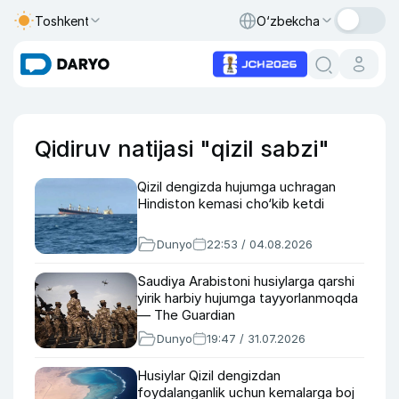
Toshkent
O‘zbekcha
Qidiruv natijasi "qizil sabzi"
Qizil dengizda hujumga uchragan
Hindiston kemasi cho‘kib ketdi
Dunyo
22:53 / 04.08.2026
Saudiya Arabistoni husiylarga qarshi
yirik harbiy hujumga tayyorlanmoqda
— The Guardian
Dunyo
19:47 / 31.07.2026
Husiylar Qizil dengizdan
foydalanganlik uchun kemalarga boj