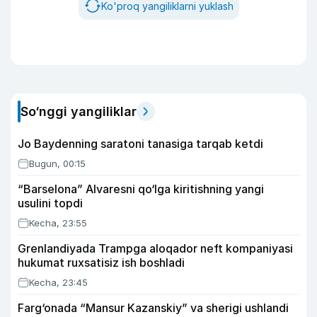
Ko'proq yangiliklarni yuklash
So‘nggi yangiliklar
Jo Baydenning saratoni tanasiga tarqab ketdi
Bugun, 00:15
“Barselona” Alvaresni qo‘lga kiritishning yangi
usulini topdi
Kecha, 23:55
Grenlandiyada Trampga aloqador neft kompaniyasi
hukumat ruxsatisiz ish boshladi
Kecha, 23:45
Farg‘onada “Mansur Kazanskiy” va sherigi ushlandi