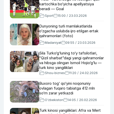
kartochka bo‘yicha apellyatsiya
beradi — Goal
Sport
15:00 / 23.03.2026
Dunyoning turli mamlakatlarida
o‘zgacha uslubda ijro etilgan ertak
qahramonlari (foto)
Madaniyat
09:55 / 23.03.2026
Sila Turko‘g‘luning to‘y tafsilotlari,
“Qizil sharbat”dagi yangi qahramonlar
va hibsga olingan Ismoil Hojio‘g‘lu —
turk kino yangiliklari
Shou-biznes
11:20 / 24.02.2026
Buxoro tog‘ qo‘yini noqonuniy
ovlagan fuqaro tabiatga 412 mln
so‘m zarar yetkazdi
O‘zbekiston
14:05 / 20.02.2026
Turk kinosi yangiliklari: Afra va Mert