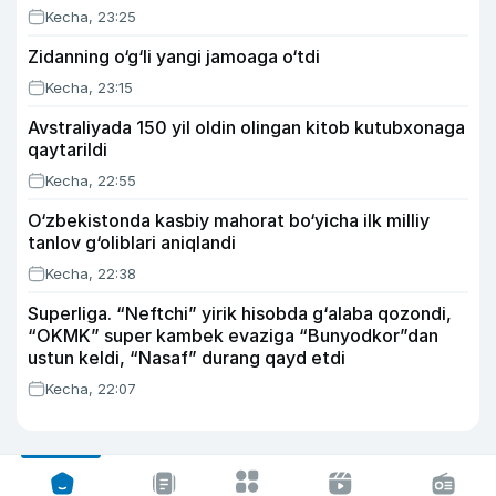
Kecha, 23:25
Zidanning o‘g‘li yangi jamoaga o‘tdi
Kecha, 23:15
Avstraliyada 150 yil oldin olingan kitob kutubxonaga
qaytarildi
Kecha, 22:55
O‘zbekistonda kasbiy mahorat bo‘yicha ilk milliy
tanlov g‘oliblari aniqlandi
Kecha, 22:38
Superliga. “Neftchi” yirik hisobda g‘alaba qozondi,
“OKMK” super kambek evaziga “Bunyodkor”dan
ustun keldi, “Nasaf” durang qayd etdi
Kecha, 22:07