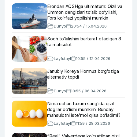
Erondan AQSHga ultimatum: Qizil va
Ummon dengizlari to‘sib qo‘yilishi,
Fors ko‘rfazi yopilishi mumkin
Dunyo
20:54 / 15.04.2026
Soch to‘kilishini bartaraf etadigan 8
ta mahsulot
Layfstayl
10:55 / 12.04.2026
Janubiy Koreya Hormuz bo‘g‘oziga
alternativ topdi
Dunyo
18:55 / 06.04.2026
Nima uchun tuxum sarig‘ida qizil
dog‘lar bo‘lishi mumkin? Bunday
mahsulotni iste’mol qilsa bo‘ladimi?
Layfstayl
11:59 / 28.03.2026
“Real” Valverdega ko‘rsatilgan qizil