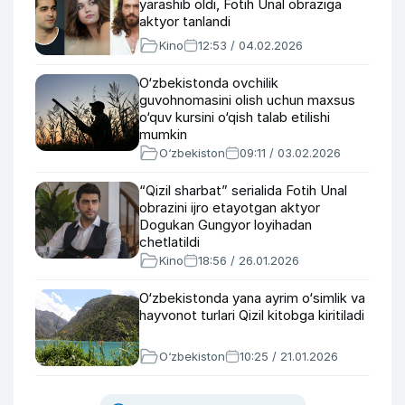
yarashib oldi, Fotih Unal obraziga
aktyor tanlandi
Kino
12:53 / 04.02.2026
O‘zbekistonda ovchilik
guvohnomasini olish uchun maxsus
o‘quv kursini o‘qish talab etilishi
mumkin
O‘zbekiston
09:11 / 03.02.2026
“Qizil sharbat” serialida Fotih Unal
obrazini ijro etayotgan aktyor
Dogukan Gungyor loyihadan
chetlatildi
Kino
18:56 / 26.01.2026
O‘zbekistonda yana ayrim o‘simlik va
hayvonot turlari Qizil kitobga kiritiladi
O‘zbekiston
10:25 / 21.01.2026