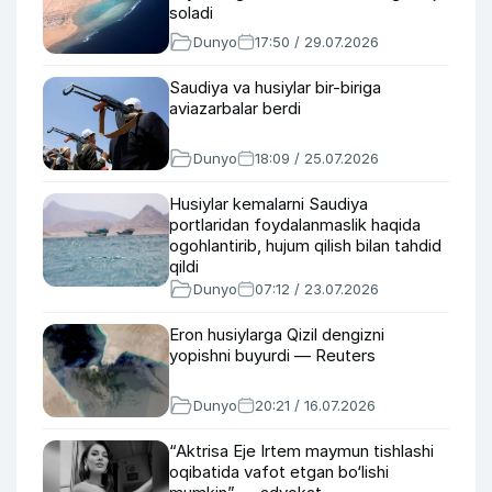
soladi
Dunyo
17:50 / 29.07.2026
Saudiya va husiylar bir-biriga
aviazarbalar berdi
Dunyo
18:09 / 25.07.2026
Husiylar kemalarni Saudiya
portlaridan foydalanmaslik haqida
ogohlantirib, hujum qilish bilan tahdid
qildi
Dunyo
07:12 / 23.07.2026
Eron husiylarga Qizil dengizni
yopishni buyurdi — Reuters
Dunyo
20:21 / 16.07.2026
“Aktrisa Eje Irtem maymun tishlashi
oqibatida vafot etgan bo‘lishi