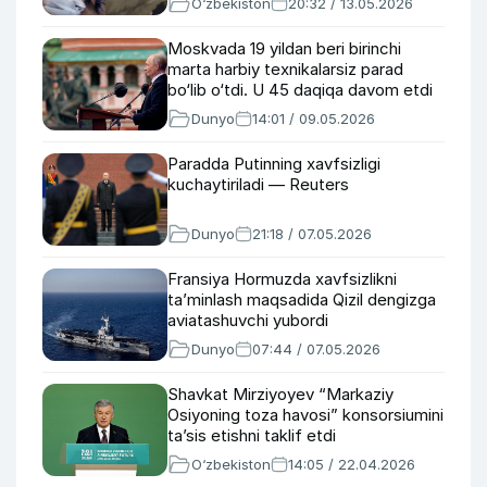
O‘zbekiston
20:32 / 13.05.2026
Moskvada 19 yildan beri birinchi
marta harbiy texnikalarsiz parad
bo‘lib o‘tdi. U 45 daqiqa davom etdi
Dunyo
14:01 / 09.05.2026
Paradda Putinning xavfsizligi
kuchaytiriladi — Reuters
Dunyo
21:18 / 07.05.2026
Fransiya Hormuzda xavfsizlikni
ta’minlash maqsadida Qizil dengizga
aviatashuvchi yubordi
Dunyo
07:44 / 07.05.2026
Shavkat Mirziyoyev “Markaziy
Osiyoning toza havosi” konsorsiumini
taʼsis etishni taklif etdi
O‘zbekiston
14:05 / 22.04.2026