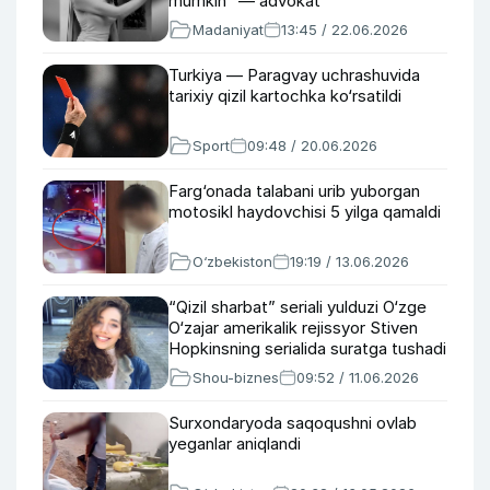
mumkin” — advokat
Madaniyat
13:45 / 22.06.2026
Turkiya — Paragvay uchrashuvida
tarixiy qizil kartochka ko‘rsatildi
Sport
09:48 / 20.06.2026
Farg‘onada talabani urib yuborgan
motosikl haydovchisi 5 yilga qamaldi
O‘zbekiston
19:19 / 13.06.2026
“Qizil sharbat” seriali yulduzi O‘zge
O‘zajar amerikalik rejissyor Stiven
Hopkinsning serialida suratga tushadi
Shou-biznes
09:52 / 11.06.2026
Surxondaryoda saqoqushni ovlab
yeganlar aniqlandi