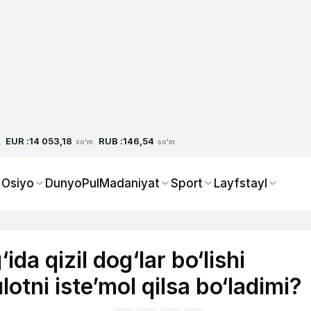
EUR :
RUB :
14 053,18
146,54
so'm
so'm
 Osiyo
Dunyo
Pul
Madaniyat
Sport
Layfstayl
da qizil dog‘lar bo‘lishi
ni iste’mol qilsa bo‘ladimi?