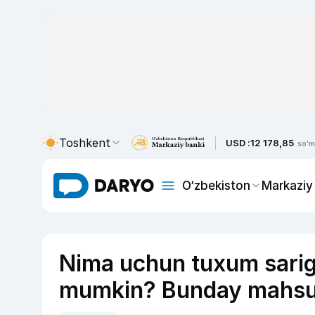
Toshkent
USD :
12 178,85
so'm
O‘zbekiston
Markaziy
Nima uchun tuxum sarig‘i
mumkin? Bunday mahsulot