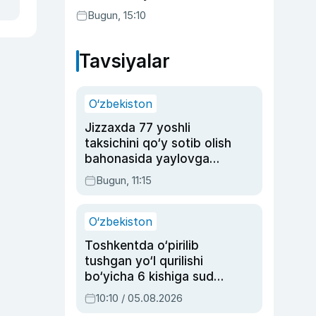
etilishi mumkin
Bugun, 15:10
Tavsiyalar
O‘zbekiston
Jizzaxda 77 yoshli
taksichini qo‘y sotib olish
bahonasida yaylovga
olib borib o‘ldirgan yigit
Bugun, 11:15
20 yilga qamaldi
O‘zbekiston
Toshkentda o‘pirilib
tushgan yo‘l qurilishi
bo‘yicha 6 kishiga sud
hukmi o‘qildi
10:10 / 05.08.2026