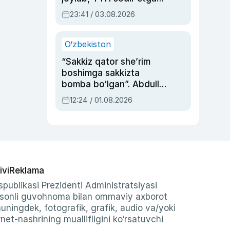
ayolga sud hukmi o‘qildi
23:41 / 03.08.2026
O‘zbekiston
“Sakkiz qator she’rim
boshimga sakkizta
bomba bo‘lgan”. Abdulla
Oripovni siyosiy
12:24 / 01.08.2026
ayblovlardan asrab
qolgan voqea
ivi
Reklama
publikasi Prezidenti Administratsiyasi
-sonli guvohnoma bilan ommaviy axborot
shuningdek, fotografik, grafik, audio va/yoki
et-nashrining muallifligini ko‘rsatuvchi