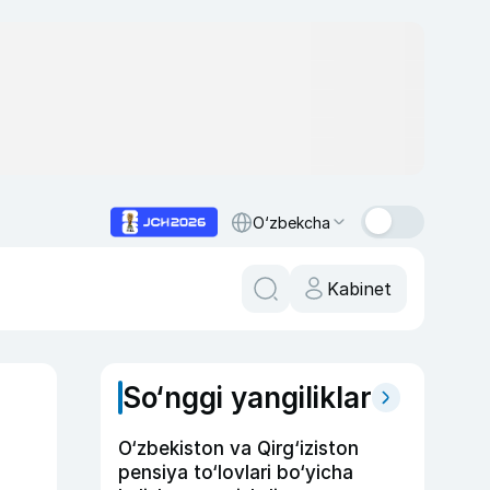
O‘zbekcha
Kabinet
So‘nggi yangiliklar
O‘zbekiston va Qirg‘iziston
pensiya to‘lovlari bo‘yicha