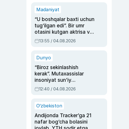
Madaniyat
“U boshqalar baxti uchun
tug‘ilgan edi”. Bir umr
otasini kutgan aktrisa va
dublyaj ustasi Rimma
13:55 / 04.08.2026
Ahmedovaning
sinovlarga to‘la hayoti
Dunyo
“Biroz sekinlashish
kerak”. Mutaxassislar
insoniyat sun’iy
intellektni boshqara
12:40 / 04.08.2026
olmay qolishidan xavotir
bildirdi
O‘zbekiston
Andijonda Tracker’ga 21
nafar bog‘cha bolasini
joylab, YTH sodir etgan