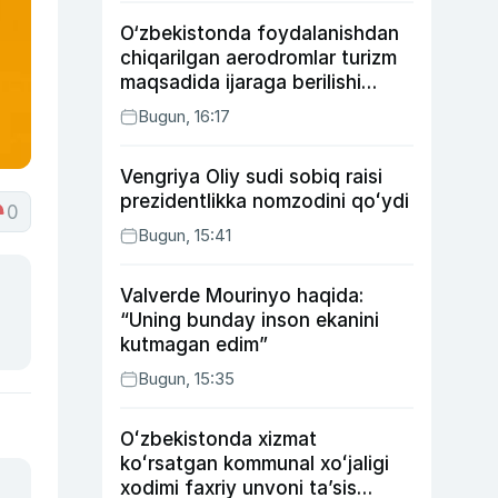
O‘zbekistonda foydalanishdan
chiqarilgan aerodromlar turizm
maqsadida ijaraga berilishi
mumkin
Bugun, 16:17
Vengriya Oliy sudi sobiq raisi
prezidentlikka nomzodini qoʻydi
0
Bugun, 15:41
Valverde Mourinyo haqida:
“Uning bunday inson ekanini
kutmagan edim”
Bugun, 15:35
Oʻzbekistonda xizmat
koʻrsatgan kommunal xoʻjaligi
xodimi faxriy unvoni taʼsis