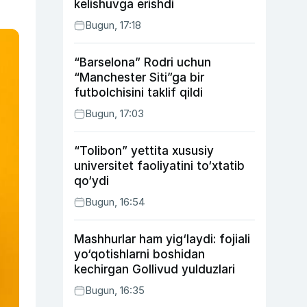
kelishuvga erishdi
Bugun, 17:18
“Barselona” Rodri uchun
“Manchester Siti”ga bir
futbolchisini taklif qildi
Bugun, 17:03
“Tolibon” yettita xususiy
universitet faoliyatini to‘xtatib
qo‘ydi
Bugun, 16:54
Mashhurlar ham yig‘laydi: fojiali
yo‘qotishlarni boshidan
kechirgan Gollivud yulduzlari
Bugun, 16:35