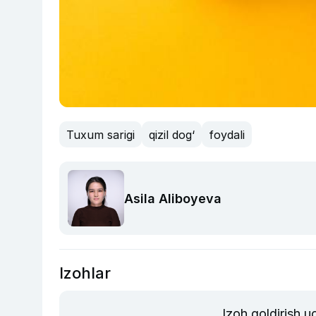
Tuxum sarigi
qizil dog‘
foydali
Asila Aliboyeva
Izohlar
Izoh qoldirish 