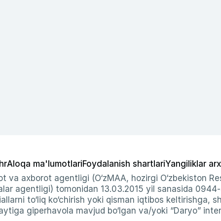
hr
Aloqa ma'lumotlari
Foydalanish shartlari
Yangiliklar arx
t va axborot agentligi (O‘zMAA, hozirgi O‘zbekiston Res
ar agentligi) tomonidan 13.03.2015 yil sanasida 0944
allarni to‘liq ko‘chirish yoki qisman iqtibos keltirishga, 
ytiga giperhavola mavjud bo‘lgan va/yoki “Daryo” intern