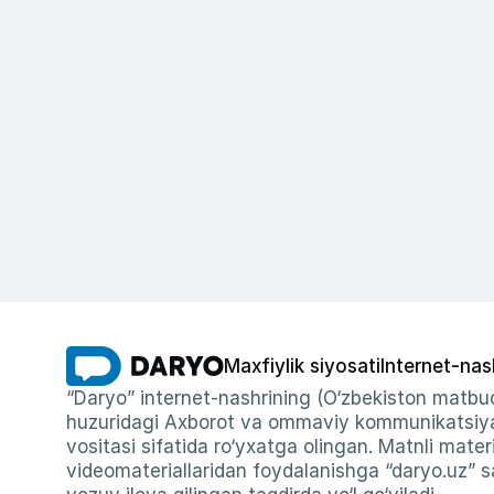
Maxfiylik siyosati
Internet-nas
“Daryo” internet-nashrining (O‘zbekiston matbuo
huzuridagi Axborot va ommaviy kommunikatsiyal
vositasi sifatida ro‘yxatga olingan. Matnli materi
videomateriallaridan foydalanishga “daryo.uz” sa